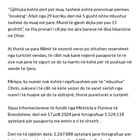
“Gjithçka është plot për mua, tashmë është prenotuar përmes
“booking”. Afati nga 29 korriku deri më 5 gusht ishte mbushur
tashmë dy muaj më parë. Mund të gjesh diçka për pas 15
gushtit”, na tha pronari i cili jep me qira banesa në disa lokacione
në Ohër.
Ai thotë se para fillimit të sezonit veror po shtohen rezervimet
nga turistët vendas, të cilët nuk kanë nxjerrë pasaportë të re
ose nuk janë të sigurt se do ta marrin në kohë për të pushuar në
vende të tjera.
Mirëpo, ky numër nuk është i mjaftueshëm për të “mbushur”
Ohrin, suksesi i të cilit në këtë sezon do të varet sërish nga
numri i të huajve që do ta vizitojnë, thonë punëtorët e turizmit.
Sipas informacioneve të fundit nga Ministria e Punëve të
Brendshme, deri më 17 prill 2024 janë fotografuar 1.524.118
qytetarë për pasaporta me emrin e ri të shtetit .
Deri në të njëjtën datë, 1.267.888 qytetarë janë fotografuar për