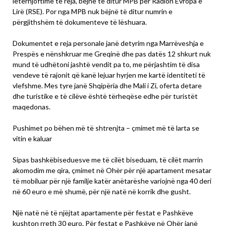
letërnjoftime të reja, bëjnë të ditur MPB për Radion Evropa e
Lirë (RSE). Por nga MPB nuk bëjnë të ditur numrin e
përgjithshëm të dokumenteve të lëshuara.
Dokumentet e reja personale janë detyrim nga Marrëveshja e
Prespës e nënshkruar me Greqinë dhe pas datës 12 shkurt nuk
mund të udhëtoni jashtë vendit pa to, me përjashtim të disa
vendeve të rajonit që kanë lejuar hyrjen me kartë identiteti të
vlefshme. Mes tyre janë Shqipëria dhe Mali i Zi, oferta detare
dhe turistike e të cilëve është tërheqëse edhe për turistët
maqedonas.
Pushimet po bëhen më të shtrenjta – çmimet më të larta se
vitin e kaluar
Sipas bashkëbiseduesve me të cilët biseduam, të cilët marrin
akomodim me qira, çmimet në Ohër për një apartament mesatar
të mobiluar për një familje katër anëtarëshe variojnë nga 40 deri
në 60 euro e më shumë, për një natë në korrik dhe gusht.
Një natë në të njëjtat apartamente për festat e Pashkëve
kushton rreth 30 euro. Për festat e Pashkëve në Ohër janë