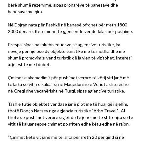
bërë shumë rezervime, sipas pronarëve të banesave dhe
banesave me qira.
Në Dojran nata për Pashkë në banesë ofrohet për rreth 1800-
2000 denarë. Këtu mund të gjeni ende vende falas për pushime.
Prespa, sipas bashkëbiseduesve të agjencive turistike, ka
nevojë për një ose dy objekte turistike më të mëdha dhe më
shumë promovim si vend turistik që ia vlen të vizitohet. Interesi
atje është më i dobët.
Çmimet e akomodimit për pushimet verore të këtij viti janë më
të larta se vitin e kaluar si në Maqedoninë e Veriut ashtu edhe
në Greqi dhe veçanërisht në Turqi, sipas agjencive turistike.
Tash e tutje objektet vendase janë plot me të huaj që i sjellim,
thotë Donço Natsev nga agjencia turistike “Arbo Travel” . Ai
thotë se pushimet verore sivjet do të jenë më të shtrenjta se të
vitit të kaluar sepse çmimet po rriten edhe këtu edhe në rajon.
“Çmimet këtë vit janë më të larta për rreth 20 për qind si në