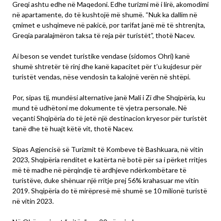
Greqi ashtu edhe në Maqedoni. Edhe turizmi më i lirë, akomodimi
në apartamente, do të kushtojë më shumë. “Nuk ka dallim në
çmimet e ushqimeve në pakicë, por tarifat janë më të shtrenjta,
Greqia paralajmëron taksa të reja për turistët”, thotë Nacev.
Ai beson se vendet turistike vendase (sidomos Ohri) kanë
shumë shtretër të rinj dhe kanë kapacitet për t’u kujdesur për
turistët vendas, nëse vendosin ta kalojnë verën në shtëpi.
Por, sipas tij, mundësi alternative janë Mali i Zi dhe Shqipëria, ku
mund të udhëtoni me dokumente të vjetra personale. Në
veçanti Shqipëria do të jetë një destinacion kryesor për turistët
tanë dhe të huajt këtë vit, thotë Nacev.
Sipas Agjencisë së Turizmit të Kombeve të Bashkuara, në vitin
2023, Shqipëria renditet e katërta në botë për sa i përket rritjes
më të madhe në përqindje të ardhjeve ndërkombëtare të
turistëve, duke shënuar një rritje prej 56% krahasuar me vitin
2019. Shqipëria do të mirëpresë më shumë se 10 milionë turistë
në vitin 2023.