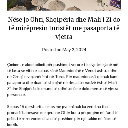
Nëse jo Ohri, Shqipëria dhe Mali i Zi do
të mirëpresin turistët me pasaporta të
vjetra
Posted on
May 2, 2024
Çmimet e akomodimit për pushimet verore të sivjetme janë më
të larta se vitin e kaluar, si në Maqedoninë e Veriut ashtu edhe
në Greqi, e veçanërisht në Turqi. Për maqedonasit që nuk kanë
pasaporta dhe duan të shkojnë në det, alternativë është Mali i
Zi dhe Shqipëria, ku mund të udhëtoni me dokumente të vjetra
personale.
Se pas 15 qershorit as mos me pyesni nuk ka vend na tha
pronari i banesave me qera ne Ohër kur u përpoqëm në fund të
prillit të rezervonim disa ditë pushime për një takim në fillim të
korrik.