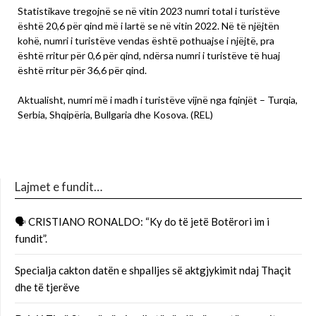
Statistikave tregojnë se në vitin 2023 numri total i turistëve
është 20,6 për qind më i lartë se në vitin 2022. Në të njëjtën
kohë, numri i turistëve vendas është pothuajse i njëjtë, pra
është rritur për 0,6 për qind, ndërsa numri i turistëve të huaj
është rritur për 36,6 për qind.
Aktualisht, numri më i madh i turistëve vijnë nga fqinjët – Turqia,
Serbia, Shqipëria, Bullgaria dhe Kosova. (REL)
Lajmet e fundit…
🗣 CRISTIANO RONALDO: “Ky do të jetë Botërori im i
fundit”.
Specialja cakton datën e shpalljes së aktgjykimit ndaj Thaçit
dhe të tjerëve