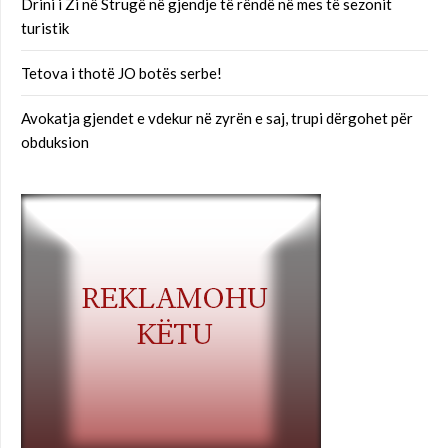
Drini i Zi në Strugë në gjendje të rëndë në mes të sezonit
turistik
Tetova i thotë JO botës serbe!
Avokatja gjendet e vdekur në zyrën e saj, trupi dërgohet për
obduksion