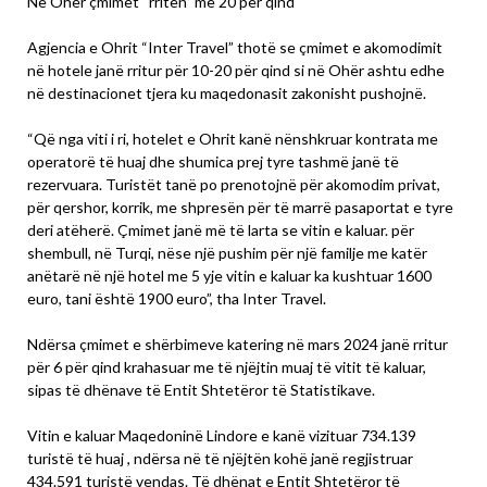
Në Ohër çmimet “rritën” me 20 për qind
Agjencia e Ohrit “Inter Travel” thotë se çmimet e akomodimit
në hotele janë rritur për 10-20 për qind si në Ohër ashtu edhe
në destinacionet tjera ku maqedonasit zakonisht pushojnë.
“Që nga viti i ri, hotelet e Ohrit kanë nënshkruar kontrata me
operatorë të huaj dhe shumica prej tyre tashmë janë të
rezervuara. Turistët tanë po prenotojnë për akomodim privat,
për qershor, korrik, me shpresën për të marrë pasaportat e tyre
deri atëherë. Çmimet janë më të larta se vitin e kaluar. për
shembull, në Turqi, nëse një pushim për një familje me katër
anëtarë në një hotel me 5 yje vitin e kaluar ka kushtuar 1600
euro, tani është 1900 euro”, tha Inter Travel.
Ndërsa çmimet e shërbimeve katering në mars 2024 janë rritur
për 6 për qind krahasuar me të njëjtin muaj të vitit të kaluar,
sipas të dhënave të Entit Shtetëror të Statistikave.
Vitin e kaluar Maqedoninë Lindore e kanë vizituar 734.139
turistë të huaj , ndërsa në të njëjtën kohë janë regjistruar
434.591 turistë vendas. Të dhënat e Entit Shtetëror të