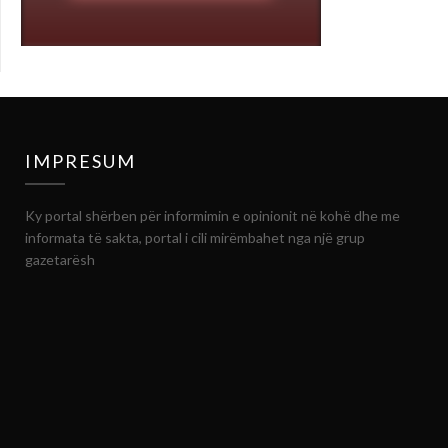
IMPRESUM
Ky portal shërben për informimin e opinionit në kohë dhe me
informata të sakta, portal i cili mirëmbahet nga një grup
gazetarësh