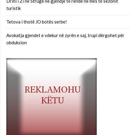
Drini i Zi në Strugë në gjendje të rëndë në mes të sezonit
turistik
Tetova i thotë JO botës serbe!
Avokatja gjendet e vdekur në zyrën e saj, trupi dërgohet për
obduksion