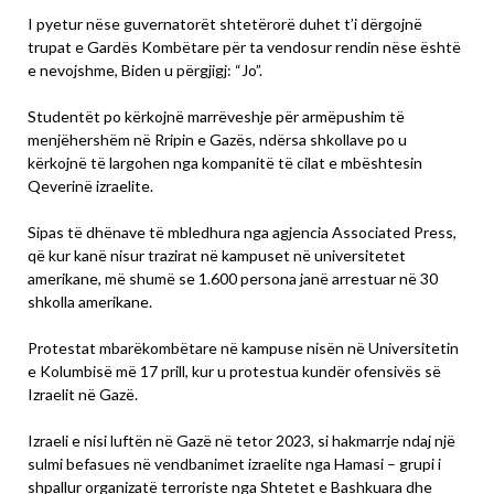
I pyetur nëse guvernatorët shtetërorë duhet t’i dërgojnë
trupat e Gardës Kombëtare për ta vendosur rendin nëse është
e nevojshme, Biden u përgjigj: “Jo”.
Studentët po kërkojnë marrëveshje për armëpushim të
menjëhershëm në Rripin e Gazës, ndërsa shkollave po u
kërkojnë të largohen nga kompanitë të cilat e mbështesin
Qeverinë izraelite.
Sipas të dhënave të mbledhura nga agjencia Associated Press,
që kur kanë nisur trazirat në kampuset në universitetet
amerikane, më shumë se 1.600 persona janë arrestuar në 30
shkolla amerikane.
Protestat mbarëkombëtare në kampuse nisën në Universitetin
e Kolumbisë më 17 prill, kur u protestua kundër ofensivës së
Izraelit në Gazë.
Izraeli e nisi luftën në Gazë në tetor 2023, si hakmarrje ndaj një
sulmi befasues në vendbanimet izraelite nga Hamasi – grupi i
shpallur organizatë terroriste nga Shtetet e Bashkuara dhe