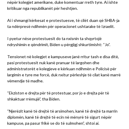
nëpër kolegjet amerikane, duke komentuar rreth tyre. Ai ishte
kritikuar nga republikanët për heshtjen.
Ai i shmangi kërkesat e protestuesve, të cilët duan që SHBA-ja
ta ndërpresë ndihmën për operacionet ushtarake të Izraelit.
I pyetur nëse protestuesit do ta nxisnin ta shqyrtojë
ndryshimin e qëndrimit, Biden u përgjigj shkurtimisht: “Jo”.
Tensionet në kolegjet e kampuseve janë rritur tash e disa ditë,
pasi protestuesit nuk kanë pranuar të largohen dhe
administratorët e kolegjeve e kërkuan ndihmën e Policisë për
largimin e tyre me forcë, duk nxitur përleshje të cilat kanë marrë
vëmendje të madhe.
“Ekziston e drejta për të protestuar, por jo e drejta për të
shkaktuar rrëmujë”, tha Biden.
“Njerëzit kanë të drejtë të arsimohen, kanë të drejtë ta marrin
diplomën, kanë të drejtë të ecin në mënyrë të sigurt nëpër
kampuse, pa pasur frikë se do të sulmohen”, shtoi ai.