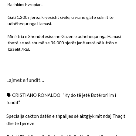
Bashkimi Evropian.
Gati 1.200 njerëz, kryesisht civilë, u vranë gjatë sulmit të
udhëhequr nga Hamasi.
Ministria e Shëndetësisë në Gazën e udhëhequr nga Hamasi
thotë se më shumë se 34.000 njerëz janë vrarë në luftën e
Izraelit./REL
Lajmet e fundit…
🗣 CRISTIANO RONALDO: “Ky do të jetë Botërori im i
fundit”.
Specialja cakton datën e shpalljes së aktgjykimit ndaj Thaçit
dhe të tjerëve