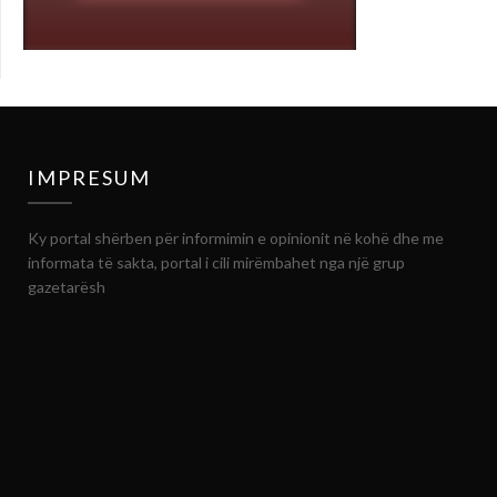
IMPRESUM
Ky portal shërben për informimin e opinionit në kohë dhe me
informata të sakta, portal i cili mirëmbahet nga një grup
gazetarësh