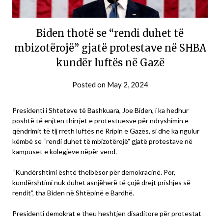
Biden thotë se “rendi duhet të
mbizotërojë” gjatë protestave në SHBA
kundër luftës në Gazë
Posted on
May 2, 2024
Presidenti i Shteteve të Bashkuara, Joe Biden, i ka hedhur
poshtë të enjten thirrjet e protestuesve për ndryshimin e
qëndrimit të tij rreth luftës në Rripin e Gazës, si dhe ka ngulur
këmbë se “rendi duhet të mbizotërojë” gjatë protestave në
kampuset e kolegjeve nëpër vend.
“Kundërshtimi është thelbësor për demokracinë. Por,
kundërshtimi nuk duhet asnjëherë të çojë drejt prishjes së
rendit”, tha Biden në Shtëpinë e Bardhë.
Presidenti demokrat e theu heshtjen disaditore për protestat