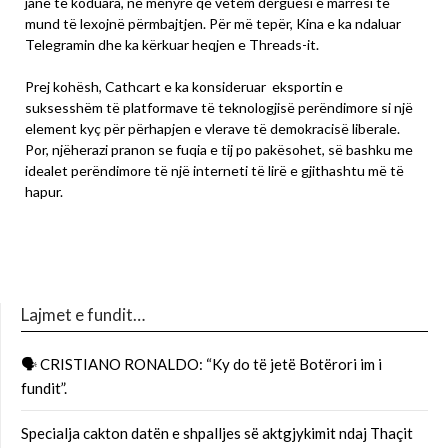
janë të koduara, në mënyrë që vetëm dërguesi e marrësi të
mund të lexojnë përmbajtjen. Për më tepër, Kina e ka ndaluar
Telegramin dhe ka kërkuar heqjen e Threads-it.
Prej kohësh, Cathcart e ka konsideruar eksportin e
suksesshëm të platformave të teknologjisë perëndimore si një
element kyç për përhapjen e vlerave të demokracisë liberale.
Por, njëherazi pranon se fuqia e tij po pakësohet, së bashku me
idealet perëndimore të një interneti të lirë e gjithashtu më të
hapur.
Lajmet e fundit…
🗣 CRISTIANO RONALDO: “Ky do të jetë Botërori im i
fundit”.
Specialja cakton datën e shpalljes së aktgjykimit ndaj Thaçit