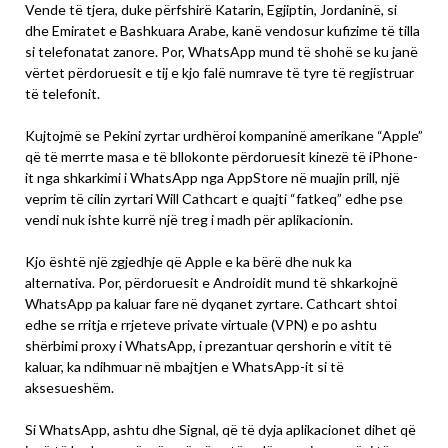
Vende të tjera, duke përfshirë Katarin, Egjiptin, Jordaninë, si
dhe Emiratet e Bashkuara Arabe, kanë vendosur kufizime të tilla
si telefonatat zanore. Por, WhatsApp mund të shohë se ku janë
vërtet përdoruesit e tij e kjo falë numrave të tyre të regjistruar
të telefonit.
Kujtojmë se Pekini zyrtar urdhëroi kompaninë amerikane “Apple”
që të merrte masa e të bllokonte përdoruesit kinezë të iPhone-
it nga shkarkimi i WhatsApp nga AppStore në muajin prill, një
veprim të cilin zyrtari Will Cathcart e quajti “fatkeq” edhe pse
vendi nuk ishte kurrë një treg i madh për aplikacionin.
Kjo është një zgjedhje që Apple e ka bërë dhe nuk ka
alternativa. Por, përdoruesit e Androidit mund të shkarkojnë
WhatsApp pa kaluar fare në dyqanet zyrtare. Cathcart shtoi
edhe se rritja e rrjeteve private virtuale (VPN) e po ashtu
shërbimi proxy i WhatsApp, i prezantuar qershorin e vitit të
kaluar, ka ndihmuar në mbajtjen e WhatsApp-it si të
aksesueshëm.
Si WhatsApp, ashtu dhe Signal, që të dyja aplikacionet dihet që