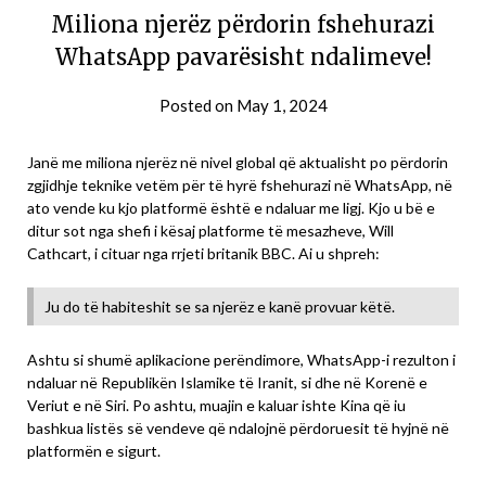
Miliona njerëz përdorin fshehurazi
WhatsApp pavarësisht ndalimeve!
Posted on
May 1, 2024
Janë me miliona njerëz në nivel global që aktualisht po përdorin
zgjidhje teknike vetëm për të hyrë fshehurazi në WhatsApp, në
ato vende ku kjo platformë është e ndaluar me ligj. Kjo u bë e
ditur sot nga shefi i kësaj platforme të mesazheve, Will
Cathcart, i cituar nga rrjeti britanik BBC. Ai u shpreh:
Ju do të habiteshit se sa njerëz e kanë provuar këtë.
Ashtu si shumë aplikacione perëndimore, WhatsApp-i rezulton i
ndaluar në Republikën Islamike të Iranit, si dhe në Korenë e
Veriut e në Siri. Po ashtu, muajin e kaluar ishte Kina që iu
bashkua listës së vendeve që ndalojnë përdoruesit të hyjnë në
platformën e sigurt.