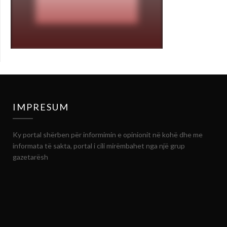
IMPRESUM
Ky portal shërben për informimin e opinionit në kohë dhe me
informata të sakta, portal i cili mirëmbahet nga një grup
gazetarësh