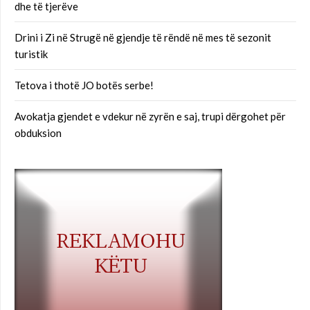
dhe të tjerëve
Drini i Zi në Strugë në gjendje të rëndë në mes të sezonit
turistik
Tetova i thotë JO botës serbe!
Avokatja gjendet e vdekur në zyrën e saj, trupi dërgohet për
obduksion