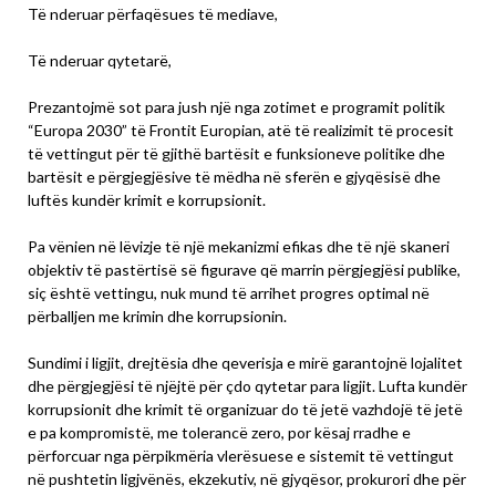
Të nderuar përfaqësues të mediave,
Të nderuar qytetarë,
Prezantojmë sot para jush një nga zotimet e programit politik
“Europa 2030” të Frontit Europian, atë të realizimit të procesit
të vettingut për të gjithë bartësit e funksioneve politike dhe
bartësit e përgjegjësive të mëdha në sferën e gjyqësisë dhe
luftës kundër krimit e korrupsionit.
Pa vënien në lëvizje të një mekanizmi efikas dhe të një skaneri
objektiv të pastërtisë së figurave që marrin përgjegjësi publike,
siç është vettingu, nuk mund të arrihet progres optimal në
përballjen me krimin dhe korrupsionin.
Sundimi i ligjit, drejtësia dhe qeverisja e mirë garantojnë lojalitet
dhe përgjegjësi të njëjtë për çdo qytetar para ligjit. Lufta kundër
korrupsionit dhe krimit të organizuar do të jetë vazhdojë të jetë
e pa kompromistë, me tolerancë zero, por kësaj rradhe e
përforcuar nga përpikmëria vlerësuese e sistemit të vettingut
në pushtetin ligjvënës, ekzekutiv, në gjyqësor, prokurori dhe për