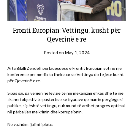
Fronti Europian: Vettingu, kusht për
Qeverinë e re
Posted on
May 1, 2024
Arta Bilalli Zendeli, përfaqësuese e Frontit Europian sot në një
konferencë për media ka theksuar se Vettingu do të jetë kusht
për Qeverinë e re.
Sipas saj, pa vënien në lëvizje të një mekanizmi efikas dhe të një
skaneri objektiv të pastërtisë së figurave që marrin përgjegjësi
publike, siç është vettingu, nuk mund të arrihet progres optimal
në përballjen me krimin dhe korrupsionin.
Në vazhdim fjalimi i plotë: