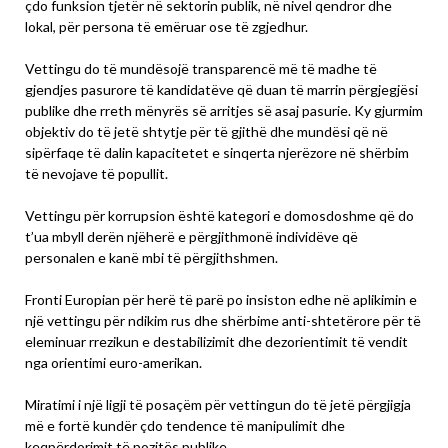
çdo funksion tjetër në sektorin publik, në nivel qendror dhe
lokal, për persona të emëruar ose të zgjedhur.
Vettingu do të mundësojë transparencë më të madhe të
gjendjes pasurore të kandidatëve që duan të marrin përgjegjësi
publike dhe rreth mënyrës së arritjes së asaj pasurie. Ky gjurmim
objektiv do të jetë shtytje për të gjithë dhe mundësi që në
sipërfaqe të dalin kapacitetet e sinqerta njerëzore në shërbim
të nevojave të popullit.
Vettingu për korrupsion është kategori e domosdoshme që do
t’ua mbyll derën njëherë e përgjithmonë individëve që
personalen e kanë mbi të përgjithshmen.
Fronti Europian për herë të parë po insiston edhe në aplikimin e
një vettingu për ndikim rus dhe shërbime anti-shtetërore për të
eleminuar rrezikun e destabilizimit dhe dezorientimit të vendit
nga orientimi euro-amerikan.
Miratimi i një ligji të posaçëm për vettingun do të jetë përgjigja
më e fortë kundër çdo tendence të manipulimit dhe
keqpërdorimit të pozitës publike.