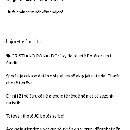
Ju faleminderit për vëmendjen!
Lajmet e fundit…
🗣 CRISTIANO RONALDO: “Ky do të jetë Botërori im i
fundit”.
Specialja cakton datën e shpalljes së aktgjykimit ndaj Thaçit
dhe të tjerëve
Drini i Zi në Strugë në gjendje të rëndë në mes të sezonit
turistik
Tetova i thotë JO botës serbe!
Avokatja gjendet e vdekur në zyrën e saj, trupi dërgohet për