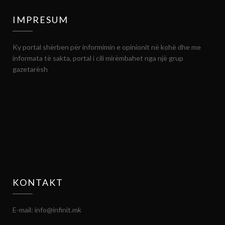
IMPRESUM
Ky portal shërben për informimin e opinionit në kohë dhe me
informata të sakta, portal i cili mirëmbahet nga një grup
gazetarësh
KONTAKT
E-mail: info@infinit.mk