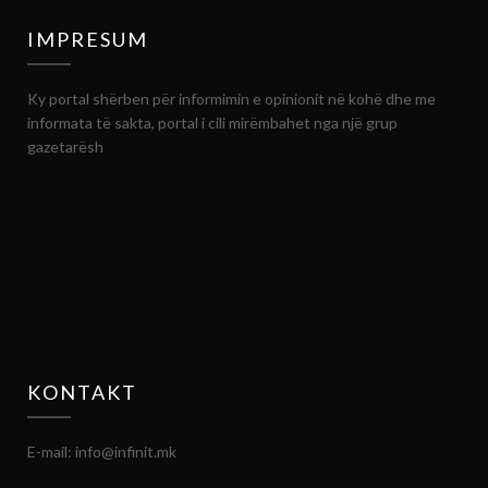
IMPRESUM
Ky portal shërben për informimin e opinionit në kohë dhe me
informata të sakta, portal i cili mirëmbahet nga një grup
gazetarësh
KONTAKT
E-mail: info@infinit.mk