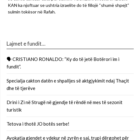
KAN ka njoftuar se ushtria izraelite do të fillojë “shumë shpejt”
sulmin tokësor në Rafah.
Lajmet e fundit…
🗣 CRISTIANO RONALDO: “Ky do të jetë Botërori im i
fundit”.
Specialja cakton datën e shpalljes së aktgjykimit ndaj Thaçit
dhe të tjerëve
Drini i Zi në Strugë në gjendje të rëndë në mes të sezonit
turistik
Tetova i thotë JO botës serbe!
Avokatja gjendet e vdekur në zyrën e saj, trupi dërgohet për