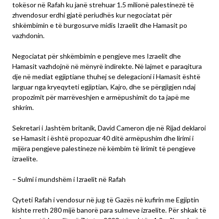
tokësor në Rafah ku janë strehuar 1.5 milionë palestinezë të
zhvendosur erdhi gjatë periudhës kur negociatat për
shkëmbimin e të burgosurve midis Izraelit dhe Hamasit po
vazhdonin.
Negociatat për shkëmbimin e pengjeve mes Izraelit dhe
Hamasit vazhdojnë në mënyrë indirekte. Në lajmet e paraqitura
dje në mediat egjiptiane thuhej se delegacioni i Hamasit është
larguar nga kryeqyteti egjiptian, Kajro, dhe se përgjigjen ndaj
propozimit për marrëveshjen e armëpushimit do ta japë me
shkrim.
Sekretari i Jashtëm britanik, David Cameron dje në Rijad deklaroi
se Hamasit i është propozuar 40 ditë armëpushim dhe lirimi i
mijëra pengjeve palestineze në këmbim të lirimit të pengjeve
izraelite.
– Sulmi i mundshëm i Izraelit në Rafah
Qyteti Rafah i vendosur në jug të Gazës në kufirin me Egjiptin
kishte rreth 280 mijë banorë para sulmeve izraelite. Për shkak të