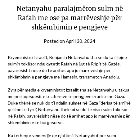
Netanyahu paralajmëron sulm në
Rafah me ose pa marrëveshje për
shkëmbimin e pengjeve
Posted on
April 30, 2024
Kryeministri i Izraelit, Benjamin Netanyahu tha se do ta fillojnë
sulmin tokësor ndaj qytetit Rafah në jug të Rripit të Gazës,
pavarësisht nëse do të arrihet apo jo marrëveshje për
shkëmbimin e pengjeve me Hamasin, transmeton Anadolu.
Zyra për media e kryeministrit izraelit tha se Netanyahu u takua
me përfaqësuesit e të afërmve të pengjeve izraelite në Gaza.
Duke thënë se nuk do t’i ndalin sulmet në Gaza “derisa të arrijnë
qëllimet e tyre”, Netanyahu theksoi se do të nisin sulm tokësor
në Rafah, pavarësisht nëse do të arrihet apo jo marrëveshje për
shkëmbimin e të burgosurve.
Ka tërhequr vëmendje që njoftimi i Netanyahut për sulm