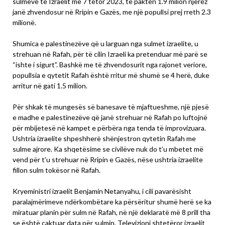
sulmeve të Izraelit më 7 tetor 2023, të paktën 1.9 milion njerëz
janë zhvendosur në Rripin e Gazës, me një popullsi prej rreth 2.3
milionë.
Shumica e palestinezëve që u larguan nga sulmet izraelite, u
strehuan në Rafah, për të cilin Izraeli ka pretenduar më parë se
“ishte i sigurt”. Bashkë me të zhvendosurit nga rajonet veriore,
popullsia e qytetit Rafah është rritur më shumë se 4 herë, duke
arritur në gati 1.5 milion.
Për shkak të mungesës së banesave të mjaftueshme, një pjesë
e madhe e palestinezëve që janë strehuar në Rafah po luftojnë
për mbijetesë në kampet e përbëra nga tenda të improvizuara.
Ushtria izraelite shpeshherë shënjestron qytetin Rafah me
sulme ajrore. Ka shqetësime se civilëve nuk do t’u mbetet më
vend për t’u strehuar në Rripin e Gazës, nëse ushtria izraelite
fillon sulm tokësor në Rafah.
Kryeministri izraelit Benjamin Netanyahu, i cili pavarësisht
paralajmërimeve ndërkombëtare ka përsëritur shumë herë se ka
miratuar planin për sulm në Rafah, në një deklaratë më 8 prill tha
se është caktuar data për sulmin. Televizioni shtetëror izraelit