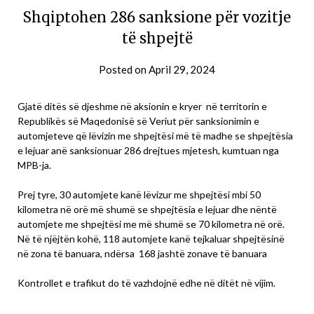
Shqiptohen 286 sanksione për vozitje
të shpejtë
Posted on
April 29, 2024
Gjatë ditës së djeshme në aksionin e kryer në territorin e
Republikës së Maqedonisë së Veriut për sanksionimin e
automjeteve që lëvizin me shpejtësi më të madhe se shpejtësia
e lejuar anë sanksionuar 286 drejtues mjetesh, kumtuan nga
MPB-ja.
Prej tyre, 30 automjete kanë lëvizur me shpejtësi mbi 50
kilometra në orë më shumë se shpejtësia e lejuar dhe nëntë
automjete me shpejtësi me më shumë se 70 kilometra në orë.
Në të njëjtën kohë, 118 automjete kanë tejkaluar shpejtësinë
në zona të banuara, ndërsa 168 jashtë zonave të banuara
Kontrollet e trafikut do të vazhdojnë edhe në ditët në vijim.