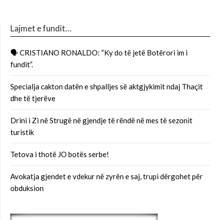
Lajmet e fundit…
🗣 CRISTIANO RONALDO: “Ky do të jetë Botërori im i
fundit”.
Specialja cakton datën e shpalljes së aktgjykimit ndaj Thaçit
dhe të tjerëve
Drini i Zi në Strugë në gjendje të rëndë në mes të sezonit
turistik
Tetova i thotë JO botës serbe!
Avokatja gjendet e vdekur në zyrën e saj, trupi dërgohet për
obduksion