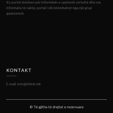
Ky portal shërben për informimin e opinionit në kohë dhe me
informata të sakta, portal i cili mirëmbahet nga një grup
gazetarësh
KONTAKT
E-mail: info@infinit.mk
© Të gjitha të drejtat e rezervuara