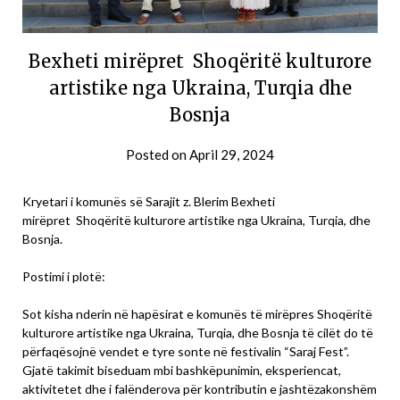
Bexheti mirëpret Shoqëritë kulturore
artistike nga Ukraina, Turqia dhe
Bosnja
Posted on
April 29, 2024
Kryetari i komunës së Sarajit z. Blerim Bexheti
mirëpret Shoqëritë kulturore artistike nga Ukraina, Turqia, dhe
Bosnja.
Postimi i plotë:
Sot kisha nderin në hapësirat e komunës të mirëpres Shoqëritë
kulturore artistike nga Ukraina, Turqia, dhe Bosnja të cilët do të
përfaqësojnë vendet e tyre sonte në festivalin “Saraj Fest”.
Gjatë takimit biseduam mbi bashkëpunimin, eksperiencat,
aktivitetet dhe i falënderova për kontributin e jashtëzakonshëm