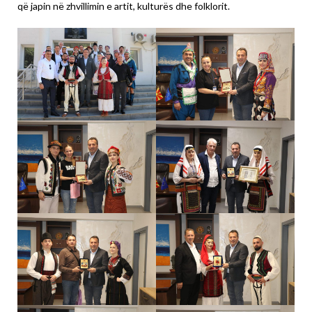
që japin në zhvillimin e artit, kulturës dhe folklorit.