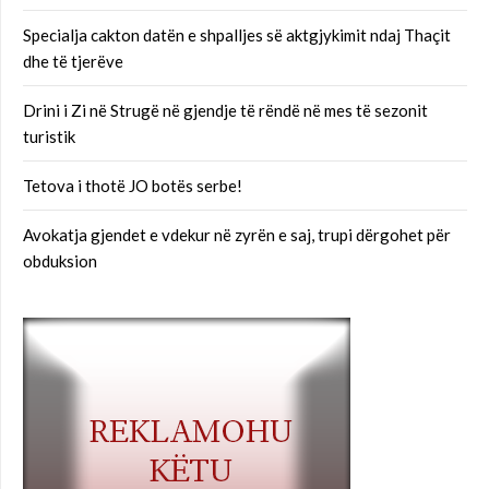
Specialja cakton datën e shpalljes së aktgjykimit ndaj Thaçit
dhe të tjerëve
Drini i Zi në Strugë në gjendje të rëndë në mes të sezonit
turistik
Tetova i thotë JO botës serbe!
Avokatja gjendet e vdekur në zyrën e saj, trupi dërgohet për
obduksion