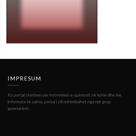
IMPRESUM
Ky portal shërben për informimin e opinionit në kohë dhe me
informata të sakta, portal i cili mirëmbahet nga një grup
gazetarësh