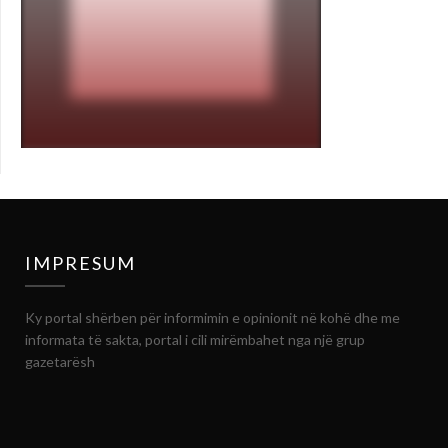
IMPRESUM
Ky portal shërben për informimin e opinionit në kohë dhe me
informata të sakta, portal i cili mirëmbahet nga një grup
gazetarësh