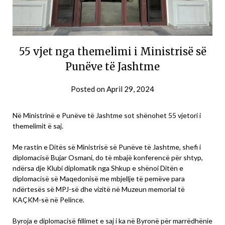
55 vjet nga themelimi i Ministrisë së
Punëve të Jashtme
Posted on
April 29, 2024
Në Ministrinë e Punëve të Jashtme sot shënohet 55 vjetori i
themelimit ë saj.
Me rastin e Ditës së Ministrisë së Punëve të Jashtme, shefi i
diplomacisë Bujar Osmani, do të mbajë konferencë për shtyp,
ndërsa dje Klubi diplomatik nga Shkup e shënoi Ditën e
diplomacisë së Maqedonisë me mbjellje të pemëve para
ndërtesës së MPJ-së dhe vizitë në Muzeun memorial të
KAÇKM-së në Pelince.
Byroja e diplomacisë fillimet e saj i ka në Byronë për marrëdhënie