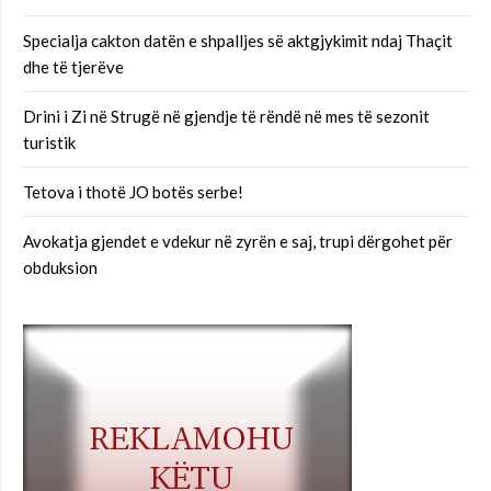
Specialja cakton datën e shpalljes së aktgjykimit ndaj Thaçit
dhe të tjerëve
Drini i Zi në Strugë në gjendje të rëndë në mes të sezonit
turistik
Tetova i thotë JO botës serbe!
Avokatja gjendet e vdekur në zyrën e saj, trupi dërgohet për
obduksion