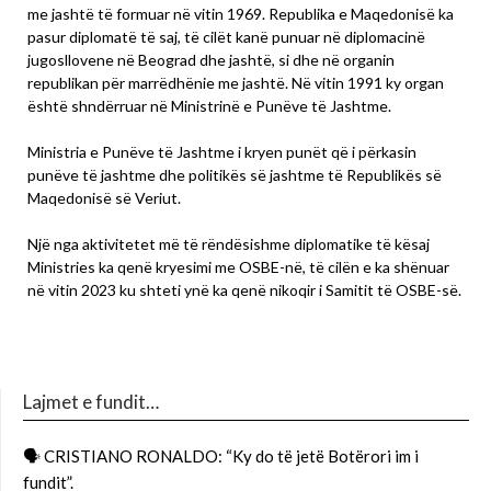
me jashtë të formuar në vitin 1969. Republika e Maqedonisë ka
pasur diplomatë të saj, të cilët kanë punuar në diplomacinë
jugosllovene në Beograd dhe jashtë, si dhe në organin
republikan për marrëdhënie me jashtë. Në vitin 1991 ky organ
është shndërruar në Ministrinë e Punëve të Jashtme.
Ministria e Punëve të Jashtme i kryen punët që i përkasin
punëve të jashtme dhe politikës së jashtme të Republikës së
Maqedonisë së Veriut.
Një nga aktivitetet më të rëndësishme diplomatike të kësaj
Ministries ka qenë kryesimi me OSBE-në, të cilën e ka shënuar
në vitin 2023 ku shteti ynë ka qenë nikoqir i Samitit të OSBE-së.
Lajmet e fundit…
🗣 CRISTIANO RONALDO: “Ky do të jetë Botërori im i
fundit”.