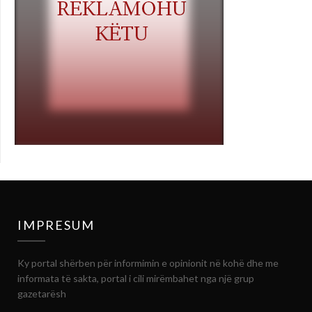
IMPRESUM
Ky portal shërben për informimin e opinionit në kohë dhe me
informata të sakta, portal i cili mirëmbahet nga një grup
gazetarësh