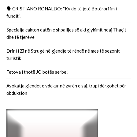
🗣 CRISTIANO RONALDO: “Ky do të jetë Botërori im i
fundit”.
Specialja cakton datën e shpalljes së aktgjykimit ndaj Thaçit
dhe të tjerëve
Drini i Zi në Strugë në gjendje të rëndë në mes të sezonit
turistik
Tetova i thotë JO botës serbe!
Avokatja gjendet e vdekur në zyrën e saj, trupi dërgohet për
obduksion