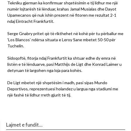
Tekniku gjerman ka konfirmuar shqetësimin e tij lidhur me një
numër lojtarësh të lënduar, krahas Jamal Musialas dhe Dayot
Upamecanos që nuk ishin prezent në fitoren me rezultat 2-1
ndaj Eintracht Frankfurtit.
Serge Gnabry pritet që të rikthehet në kohë për tu përballur me
‘Los Blancos’ ndërsa situata e Leroy Sane mbetet 50-50 për
Tuchelin.
Sidoqoftë, fitorja ndaj Frankfurtit ka shtuar edhe dy emra në
listën e të lënduarve, pasi Matthijs de Ligt dhe Konrad Laimer u
detyruan të largohen nga loja para kohës.
De Ligt mbetet një shqetësim i madh, pasi sipas Mundo
Deportivos, reprezentuesi holandez u largua nga stadiumi me
një fashë të lidhur rreth gjurit të tij.
Lajmet e fundit…