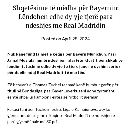
Shqetësime të mëdha për Bayernin:
Lëndohen edhe dy yje tjerë para
ndeshjes me Real Madridin
Posted on
April 28, 2024
Nuk kanë fund lajmet e këqija për Bayern Munichun. Pasi
Jamal Musiala humbi ndeshjen ndaj Frankfurtit për shkak të
lëndimit, tashmë edhe dy yje të tjerë janë në dyshim serioz
për duelin ndaj Real Madridit të martën.
Të besuarit e Thomas Tuchel tashmë kanë humbur garën për
titull në Bundesliga, pasi Bayer Leverkuseni edhe zyrtarisht
është shpallur kampion i elitës së futbollit gjerman.
Fokusi tani për Tuchelin është Liga e Kampionëve, aty ku
gjermanët do të jenë nikoqir të Real Madridit në ndeshjen e
parë gjysmëfinale më 30 prill.