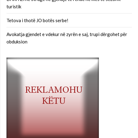
turistik
Tetova i thotë JO botës serbe!
Avokatja gjendet e vdekur në zyrën e saj, trupi dërgohet për
obduksion