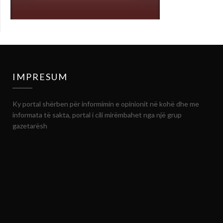
IMPRESUM
Ky portal shërben për informimin e opinionit në kohë dhe me
informata të sakta, portal i cili mirëmbahet nga një grup
gazetarësh