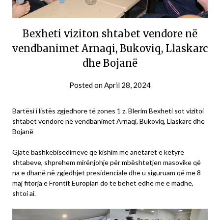
Bexheti viziton shtabet vendore në
vendbanimet Arnaqi, Bukoviq, Llaskarc
dhe Bojanë
Posted on
April 28, 2024
Bartësi i listës zgjedhore të zones 1 z. Blerim Bexheti sot vizitoi
shtabet vendore në vendbanimet Arnaqi, Bukoviq, Llaskarc dhe
Bojanë
Gjatë bashkëbisedimeve që kishim me anëtarët e këtyre
shtabeve, shprehem mirënjohje për mbështetjen masovike që
na e dhanë në zgjedhjet presidenciale dhe u siguruam që me 8
maj fitorja e Frontit Europian do të bëhet edhe më e madhe,
shtoi ai.