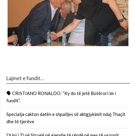
Lajmet e fundit…
🗣 CRISTIANO RONALDO: “Ky do të jetë Botërori im i
fundit”.
Specialja cakton datën e shpalljes së aktgjykimit ndaj Thaçit
dhe të tjerëve
Drini i Zi në Strugë në gjendje të rëndë në mes të sezonit