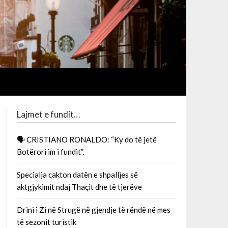
Lajmet e fundit…
🗣 CRISTIANO RONALDO: “Ky do të jetë
Botërori im i fundit”.
Specialja cakton datën e shpalljes së
aktgjykimit ndaj Thaçit dhe të tjerëve
Drini i Zi në Strugë në gjendje të rëndë në mes
të sezonit turistik