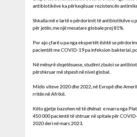
antibiotikëve ka përkeqësuar rezistencën antimik
Shkalla më e lartë e përdorimit të antibiotikëve u p
për jetën, me një mesatare globale prej 81%.
Por ajo çfarë u pa nga ekspertët është se përdorimi
pacientët me COVID-19 pa infeksion bakterial, p
Në mënyrë shqetësuese, studimi zbuloi se antibioti
përshkruar më shpesh në nivel global.
Midis viteve 2020 dhe 2022, në Evropë dhe Amerik
rritën në Afrikë.
Këto gjetje bazohen në të dhënat e marra nga Pl
450 000 pacientë të shtruar në spitale për COVID-
2020 deri në mars 2023.