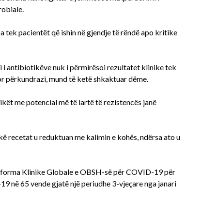
robiale.
a tek pacientët që ishin në gjendje të rëndë apo kritike
 i antibiotikëve nuk i përmirësoi rezultatet klinike tek
or përkundrazi, mund të ketë shkaktuar dëme.
kët me potencial më të lartë të rezistencës janë
ë recetat u reduktuan me kalimin e kohës, ndërsa ato u
atforma Klinike Globale e OBSH-së për COVID-19 për
19 në 65 vende gjatë një periudhe 3-vjeçare nga janari