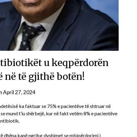
ntibiotikët u keqpërdorën
 në të gjithë botën!
on
April 27, 2024
ndetësisë ka faktuar se 75% e pacientëve të shtruar në
ë se mund t’iu shërbejë, kur në fakt vetëm 8% e pacientëve
ntibiotik.
të dhëna kanë ngritur dyshimet se mbipërdorimi i