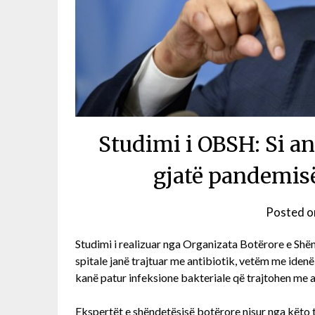
Studimi i OBSH: Si a
gjatë pandemisë
Posted 
Studimi i realizuar nga Organizata Botërore e Shë
spitale janë trajtuar me antibiotik, vetëm me iden
kanë patur infeksione bakteriale që trajtohen me a
Ekspertët e shëndetësisë botërore nisur nga këto 