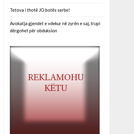
Tetova i thotë JO botës serbe!
Avokatja gjendet e vdekur në zyrën e saj, trupi
dërgohet për obduksion