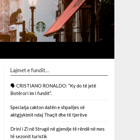
Lajmet e fundit…
🗣 CRISTIANO RONALDO: “Ky do të jetë
Botërori im i fundit”.
Specialja cakton datën e shpalljes së
aktgjykimit ndaj Thaçit dhe të tjerëve
Drini i Zi në Strugë në gjendje të rëndë në mes
të sezonit turistik