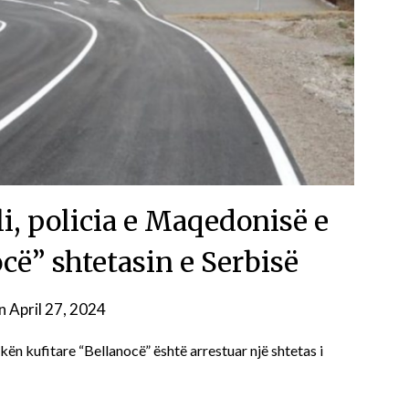
i, policia e Maqedonisë e
ocë” shtetasin e Serbisë
on
April 27, 2024
ën kufitare “Bellanocë” është arrestuar një shtetas i