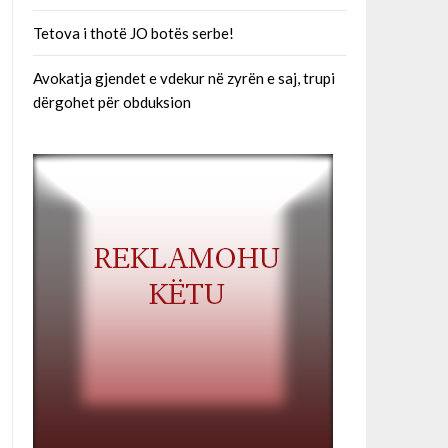
Tetova i thotë JO botës serbe!
Avokatja gjendet e vdekur në zyrën e saj, trupi
dërgohet për obduksion