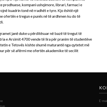
te prodhuese, kompani ushqimore, librari, farmaci e
rojnë kuadrin tonë në rradhët e tyre. Kjo është një
me ofertën e tregun e punës në të ardhmen ku do të
i.
ogramet janë duke u përditësuar në bazë të tregut të
tria e Arsimit 4700 vende të lira për pranim të studentëve
rsitetin e Tetovës kishte shumë maturantë nga qytetet më
hur për së afërmi me ofertën akademike të secilit
KO
he
E-mai
grup