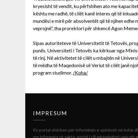
kryesisht të vendit, ku përfshihen ato me kapacite
kështu me radhë, të cilët kanë interes që të inkuad
mundësi e mirë për absolventët që të njihen edhe 
veprojnë”, tha prorektori për shkencë Agon Memed
Sipas autoriteteve të Universitetit të Tetovës, pr
punës. Universiteti i Tetovës ka kërkuar nga Minis
të rinj. Në aktivitetet të cilët u mbajtën në Unive
të mëdha të Maqedonisë së Veriut të cilët janë njo
program studimor.
/Koha/
IMPRESUM
Ky portal shërben për informimin e opinionit në kohë d
me informata të sakta, portal i cili mirëmbahet nga një 