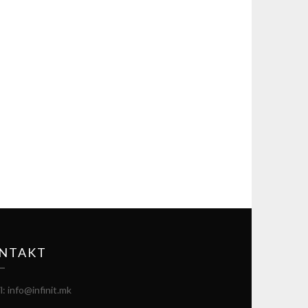
NTAKT
l: info@infinit.mk