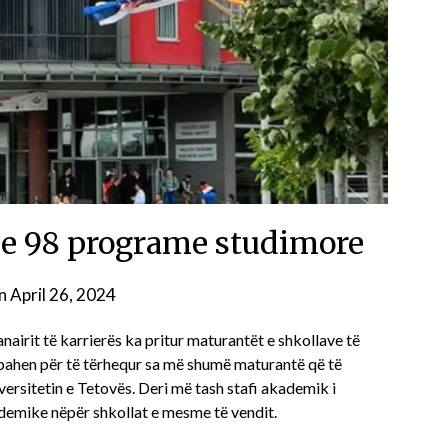
he 98 programe studimore
on
April 26, 2024
nairit të karrierës ka pritur maturantët e shkollave të
bahen për të tërhequr sa më shumë maturantë që të
versitetin e Tetovës. Deri më tash stafi akademik i
demike nëpër shkollat e mesme të vendit.