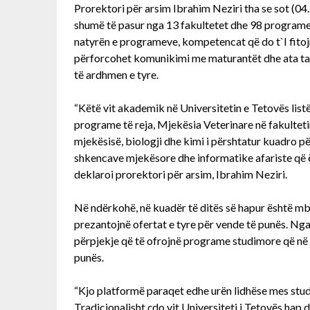
Prorektori për arsim Ibrahim Neziri tha se sot (0
shumë të pasur nga 13 fakultetet dhe 98 programe 
natyrën e programeve, kompetencat që do t`I fitoj
përforcohet komunikimi me maturantët dhe ata ta 
të ardhmen e tyre.
“Këtë vit akademik në Universitetin e Tetovës lis
programe të reja, Mjekësia Veterinare në fakultet
mjekësisë, biologji dhe kimi i përshtatur kuadro për
shkencave mjekësore dhe informatike afariste që ës
deklaroi prorektori për arsim, Ibrahim Neziri.
Në ndërkohë, në kuadër të ditës së hapur është mb
prezantojnë ofertat e tyre për vende të punës. Nga 
përpjekje që të ofrojnë programe studimore që në
punës.
“Kjo platformë paraqet edhe urën lidhëse mes stud
Tradicionalisht çdo vit Universiteti i Tetovës hap