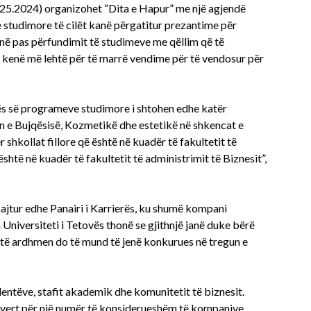
4.25.2024) organizohet “Dita e Hapur” me një agjendë
studimore të cilët kanë përgatitur prezantime për
në pas përfundimit të studimeve me qëllim që të
kenë më lehtë për të marrë vendime për të vendosur për
tës së programeve studimore i shtohen edhe katër
in e Bujqësisë, Kozmetikë dhe estetikë në shkencat e
 shkollat fillore që është në kuadër të fakultetit të
htë në kuadër të fakultetit të administrimit të Biznesit”,
ajtur edhe Panairi i Karrierës, ku shumë kompani
Universiteti i Tetovës thonë se gjithnjë janë duke bërë
 të ardhmen do të mund të jenë konkurues në tregun e
entëve, stafit akademik dhe komunitetit të biznesit.
 dyert për një numër të konsiderueshëm të kompanive,