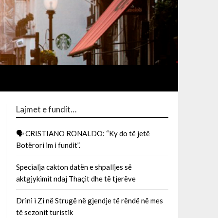
Lajmet e fundit…
🗣 CRISTIANO RONALDO: “Ky do të jetë
Botërori im i fundit”.
Specialja cakton datën e shpalljes së
aktgjykimit ndaj Thaçit dhe të tjerëve
Drini i Zi në Strugë në gjendje të rëndë në mes
të sezonit turistik