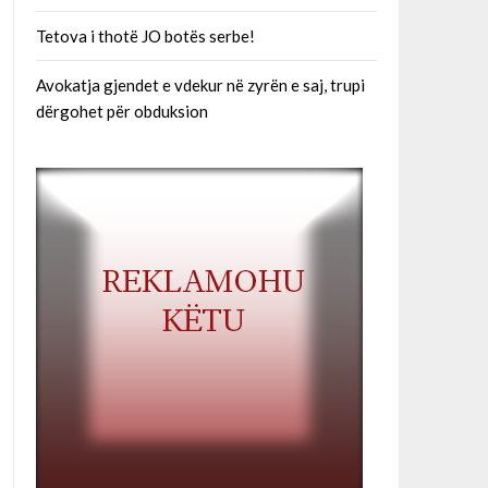
Tetova i thotë JO botës serbe!
Avokatja gjendet e vdekur në zyrën e saj, trupi
dërgohet për obduksion