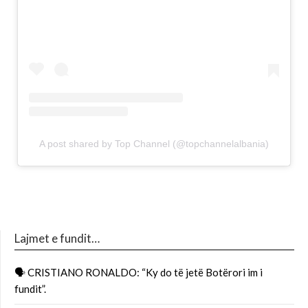
A post shared by Top Channel (@topchannelalbania)
Lajmet e fundit…
🗣 CRISTIANO RONALDO: “Ky do të jetë Botërori im i
fundit”.