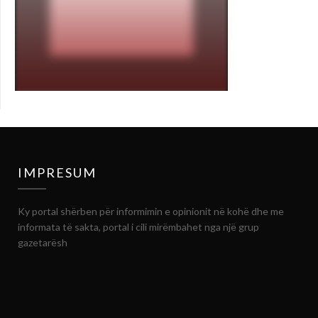
IMPRESUM
Ky portal shërben për informimin e opinionit në kohë dhe me
informata të sakta, portal i cili mirëmbahet nga një grup
gazetarësh