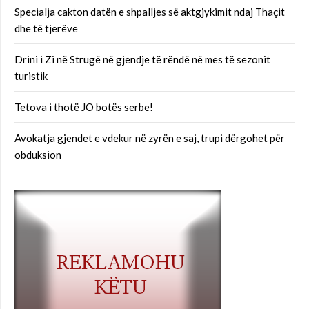
Specialja cakton datën e shpalljes së aktgjykimit ndaj Thaçit
dhe të tjerëve
Drini i Zi në Strugë në gjendje të rëndë në mes të sezonit
turistik
Tetova i thotë JO botës serbe!
Avokatja gjendet e vdekur në zyrën e saj, trupi dërgohet për
obduksion