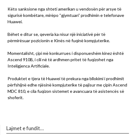
Këto sanksione nga shteti amerikan u vendosën për arsye të
sigurisë kombëtare, mirëpo “gjymtuan” prodhimin e telefonave
Huawei.
Bëhet e ditur se, qeveria ka nisur një iniciativë për të
përmirësuar pozicionin e Kinës në fuqinë kompjuterike.
Momentalisht, çipi më konkurrues i disponueshëm kinez është
Ascend 910B, i cili në të ardhmen pritet të fuqizohet nga
Inteligjenca Artificiale.
Produktet e tjera të Huawei të prekura nga bllokimi i prodhimit
përfshijnë edhe njësinë kompjuterike të pajisur me çipin Ascend
MDC 810, e cila fuqizon sistemet e avancuara të asistencës së
shoferit.
Lajmet e fundit…