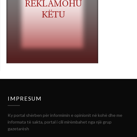
IMPRESUM
Ky portal shërben për informimin e opinionit në kohë dhe me
informata të sakta, portal i cili mirëmbahet nga një grup
gazetarësh