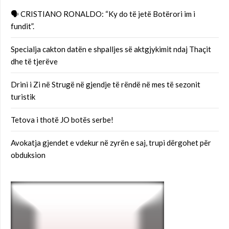
🗣 CRISTIANO RONALDO: “Ky do të jetë Botërori im i
fundit”.
Specialja cakton datën e shpalljes së aktgjykimit ndaj Thaçit
dhe të tjerëve
Drini i Zi në Strugë në gjendje të rëndë në mes të sezonit
turistik
Tetova i thotë JO botës serbe!
Avokatja gjendet e vdekur në zyrën e saj, trupi dërgohet për
obduksion