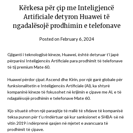
Kërkesa për çip me Inteligjencë
Artificiale detyron Huawei të
ngadalësojë prodhimin e telefonave
Posted on
February 6, 2024
Gjiganti i teknologjisë kineze, Huawei, është detyruar t’i japë
përparësi Inteligjencës Artificiale para prodhimit të telefonave
të tij premium Mate 60.
Huawei përdor çipat Ascend dhe Kirin, por një garë globale për
funksionalitetin e Inteligjencës Artificiale (Al), ka shtyrë
kompaninë kineze të fokusohet në krijimin e çipave me Al, e të
ndagalësojë prodhimin e telefonave Mate 60.
Kjo situatë ofron një paraqitje të rrallë të sfidave të kompanisë
teksa punon për t’u rindërtuar që kur sanksionet e SHBA-së në
vitin 2019 i ndërprenë qasjen në mjetet e avancuara të
prodhimit të çipave.