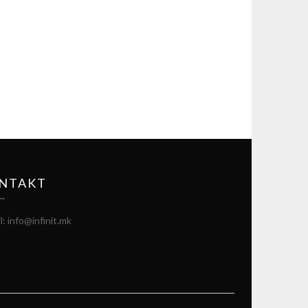
NTAKT
l: info@infinit.mk