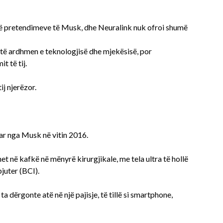
 të pretendimeve të Musk, dhe Neuralink nuk ofroi shumë
 të ardhmen e teknologjisë dhe mjekësisë, por
t të tij.
ij njerëzor.
uar nga Musk në vitin 2016.
 në kafkë në mënyrë kirurgjikale, me tela ultra të hollë
pjuter (BCI).
 ta dërgonte atë në një pajisje, të tillë si smartphone,