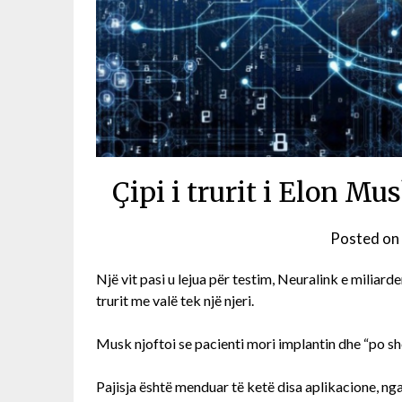
Çipi i trurit i Elon Mu
Posted on
Një vit pasi u lejua për testim, Neuralink e miliard
trurit me valë tek një njeri.
Musk njoftoi se pacienti mori implantin dhe “po sh
Pajisja është menduar të ketë disa aplikacione, ng