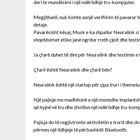
deri te mundësimi i një ndërlidhje tru-kompjuter.
Megjithatë, nuk kishte asnjë verifikim të pavarur
detaje.
Pavarësisht kësaj, Musk e ka shpallur Neuralink si
shqetësimet etike janë ngritur rreth çipit dhe testimi
Ja çfarë duhet të dini për Neuralink dhe testimin e t
Çfarë është Neuralink dhe çfarë bën?
Neuralink është një startup për çipa truri i themel
Një pajisje me madhësinë e një monedhe implantohet
që hyjnë në tru dhe zhvillon një ndërlidhje tru-kom
Pajisja do të regjistronte aktivitetin e trurit dhe do
përmes një lidhjeje të përbashkët Bluetooth.