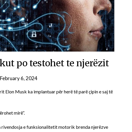
skut po testohet te njerëzit
February 6, 2024
erit Elon Musk ka implantuar për herë të parë çipin e saj të
ërohet mirë”.
a rivendosja e funksionalitetit motorik brenda njerëzve