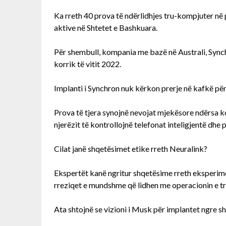
Ka rreth 40 prova të ndërlidhjes tru-kompjuter në 
aktive në Shtetet e Bashkuara.
Për shembull, kompania me bazë në Australi, Synchr
korrik të vitit 2022.
Implanti i Synchron nuk kërkon prerje në kafkë për
Prova të tjera synojnë nevojat mjekësore ndërsa k
njerëzit të kontrollojnë telefonat inteligjentë dhe pa
Cilat janë shqetësimet etike rreth Neuralink?
Ekspertët kanë ngritur shqetësime rreth eksperiment
rreziqet e mundshme që lidhen me operacionin e truri
Ata shtojnë se vizioni i Musk për implantet ngre 