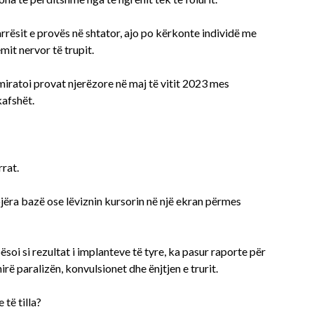
arrësit e provës në shtator, ajo po kërkonte individë me
mit nervor të trupit.
ratoi provat njerëzore në maj të vitit 2023 mes
kafshët.
rrat.
jëra bazë ose lëviznin kursorin në një ekran përmes
oi si rezultat i implanteve të tyre, ka pasur raporte për
 paralizën, konvulsionet dhe ënjtjen e trurit.
të tilla?