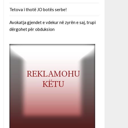
Tetova i thotë JO botës serbe!
Avokatja gjendet e vdekur në zyrën e saj, trupi
dërgohet për obduksion