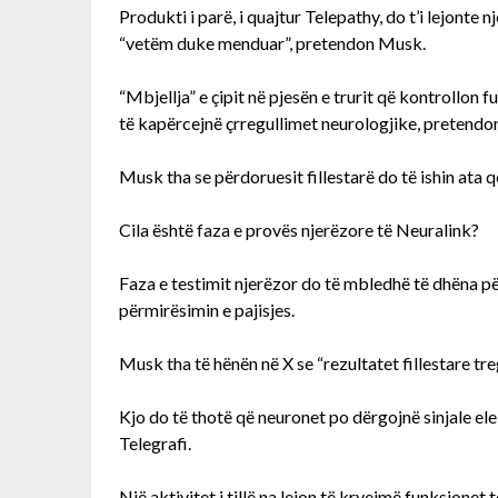
Produkti i parë, i quajtur Telepathy, do t’i lejonte 
“vetëm duke menduar”, pretendon Musk.
“Mbjellja” e çipit në pjesën e trurit që kontrollon
të kapërcejnë çrregullimet neurologjike, pretend
Musk tha se përdoruesit fillestarë do të ishin ata
Cila është faza e provës njerëzore të Neuralink?
Faza e testimit njerëzor do të mbledhë të dhëna pë
përmirësimin e pajisjes.
Musk tha të hënën në X se “rezultatet fillestare tr
Kjo do të thotë që neuronet po dërgojnë sinjale elek
Telegrafi.
Një aktivitet i tillë na lejon të kryejmë funksionet 