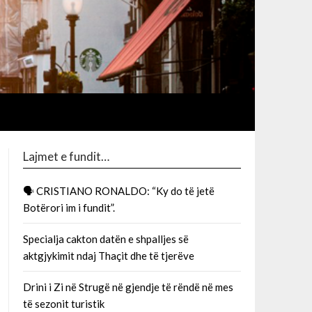
Lajmet e fundit…
🗣 CRISTIANO RONALDO: “Ky do të jetë
Botërori im i fundit”.
Specialja cakton datën e shpalljes së
aktgjykimit ndaj Thaçit dhe të tjerëve
Drini i Zi në Strugë në gjendje të rëndë në mes
të sezonit turistik