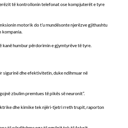
njerëzit të kontrollonin telefonat ose kompjuterët e tyre
 funksionin motorik do t’u mundësonte njerëzve gjithashtu
on kompania.
 që kanë humbur përdorimin e gjymtyrëve të tyre.
r sigurinë dhe efektivitetin, duke ndihmuar në
egojnë zbulim premtues të pikës së neuronit”.
trike dhe kimike tek njëri-tjetri rreth trupit, raporton
tona të përditshme nga të ngrënit tek të folurit.