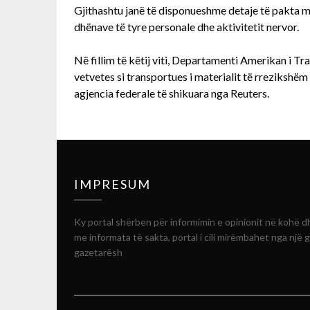
Gjithashtu janë të disponueshme detaje të pakta mb
dhënave të tyre personale dhe aktivitetit nervor.
Në fillim të këtij viti, Departamenti Amerikan i Tra
vetvetes si transportues i materialit të rrezikshëm
agjencia federale të shikuara nga Reuters.
IMPRESUM
Ky portal shërben për informimin e opinionit në kohë d
me informata të sakta, portal i cili mirëmbahet nga një 
gazetarësh