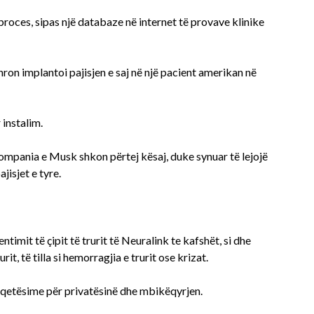
proces, sipas një databaze në internet të provave klinike
on implantoi pajisjen e saj në një pacient amerikan në
 instalim.
ompania e Musk shkon përtej kësaj, duke synuar të lejojë
jisjet e tyre.
imit të çipit të trurit të Neuralink te kafshët, si dhe
t, të tilla si hemorragjia e trurit ose krizat.
shqetësime për privatësinë dhe mbikëqyrjen.