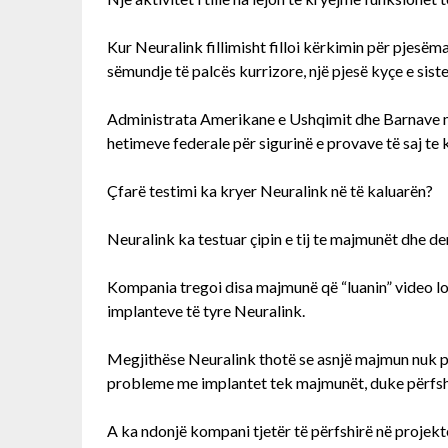
Kur Neuralink fillimisht filloi kërkimin për pjesëm
sëmundje të palcës kurrizore, një pjesë kyçe e siste
Administrata Amerikane e Ushqimit dhe Barnave mi
hetimeve federale për sigurinë e provave të saj te 
Çfarë testimi ka kryer Neuralink në të kaluarën?
Neuralink ka testuar çipin e tij te majmunët dhe de
Kompania tregoi disa majmunë që “luanin” video lo
implanteve të tyre Neuralink.
Megjithëse Neuralink thotë se asnjë majmun nuk pës
probleme me implantet tek majmunët, duke përfshirë
A ka ndonjë kompani tjetër të përfshirë në projekte 