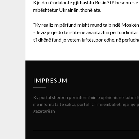
Kjo do të ndalonte gjithashtu Rusinë të besonte se
mbështetur Ukrainën, thonë ata.
“Ky realizim përfundimisht mund ta bindë Moskën q
– lëvizje që do të ishte në avantazhin përfundimtar
t’i dhënë fund jo vetëm luftës, por edhe, në periudha
IMPRESUM
Ky portal shërben për informimin e opinionit në kohë d
me informata të sakta, portal i cili mirëmbahet nga një 
gazetarësh