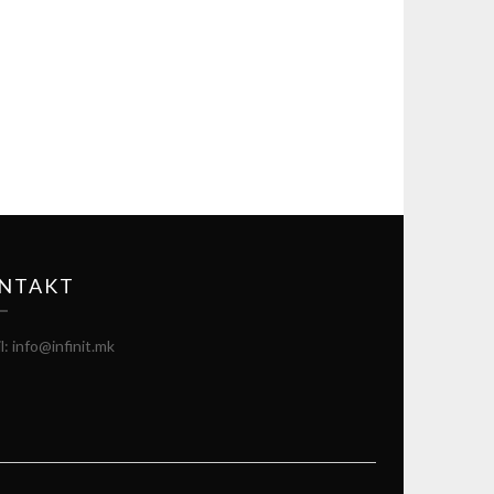
NTAKT
l: info@infinit.mk