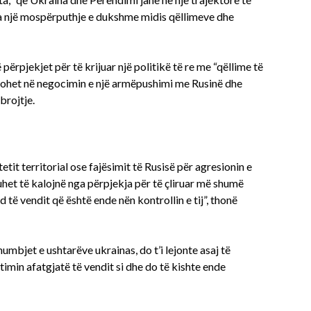
a një mospërputhje e dukshme midis qëllimeve dhe
ërpjekjet për të krijuar një politikë të re me “qëllime të
drohet në negocimin e një armëpushimi me Rusinë dhe
brojtje.
etit territorial ose fajësimit të Rusisë për agresionin e
duhet të kalojnë nga përpjekja për të çliruar më shumë
 të vendit që është ende nën kontrollin e tij”, thonë
mbjet e ushtarëve ukrainas, do t’i lejonte asaj të
min afatgjatë të vendit si dhe do të kishte ende