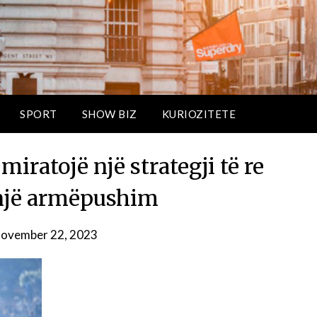
SPORT
SHOW BIZ
KURIOZITETE
miratojë një strategji të re
një armëpushim
ovember 22, 2023