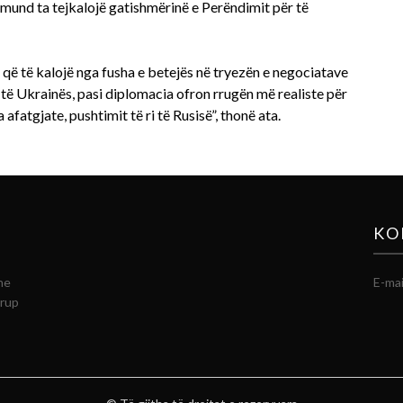
 mund ta tejkalojë gatishmërinë e Perëndimit për të
ë të kalojë nga fusha e betejës në tryezën e negociatave
 të Ukrainës, pasi diplomacia ofron rrugën më realiste për
 afatgjate, pushtimit të ri të Rusisë”, thonë ata.
KO
he
E-mai
grup