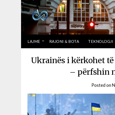
LAJME
RAJONI & BOTA
TEKNOLOGJI
Ukrainës i kërkohet të 
– përfshin 
Posted on
N