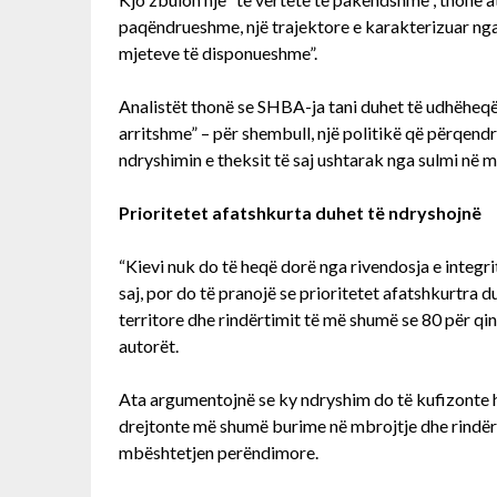
paqëndrueshme, një trajektore e karakterizuar ng
mjeteve të disponueshme”.
Analistët thonë se SHBA-ja tani duhet të udhëheqë p
arritshme” – për shembull, një politikë që përqen
ndryshimin e theksit të saj ushtarak nga sulmi në m
Prioritetet afatshkurta duhet të ndryshojnë
“Kievi nuk do të heqë dorë nga rivendosja e integrit
saj, por do të pranojë se prioritetet afatshkurtra 
territore dhe rindërtimit të më shumë se 80 për qind
autorët.
Ata argumentojnë se ky ndryshim do të kufizonte hu
drejtonte më shumë burime në mbrojtje dhe rindërti
mbështetjen perëndimore.