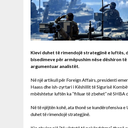
Kievi duhet të rimendojë strategjinë e luftës, 
bisedimeve për armëpushim nëse dëshiron të 
argumentuar analistët.
Në një artikull për Foreign Affairs, presidenti eme
Haass dhe ish-zyrtari i Këshillit të Sigurisë Kombët
mbështetur luftën ka “filluar të zbehet” në SHBA
Në të njëjtën kohë, ata thonë se kundërofensiva e 
duhet të rimendojë strategjinë.
Kjo zbulon një “të vërtetë të pakëndshme”, thonë a