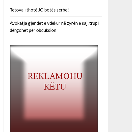
Tetova i thotë JO botës serbe!
Avokatja gjendet e vdekur në zyrën e saj, trupi
dërgohet për obduksion