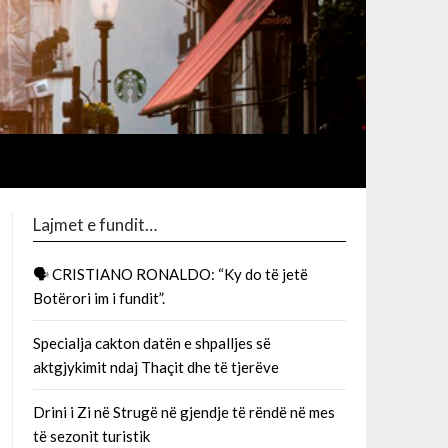
Lajmet e fundit…
🗣 CRISTIANO RONALDO: “Ky do të jetë
Botërori im i fundit”.
Specialja cakton datën e shpalljes së
aktgjykimit ndaj Thaçit dhe të tjerëve
Drini i Zi në Strugë në gjendje të rëndë në mes
të sezonit turistik