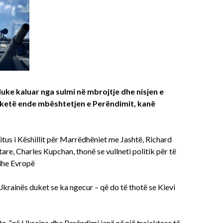
duke kaluar nga sulmi në mbrojtje dhe nisjen e
ketë ende mbështetjen e Perëndimit, kanë
ritus i Këshillit për Marrëdhëniet me Jashtë, Richard
are, Charles Kupchan, thonë se vullneti politik për të
 dhe Evropë
Ukrainës duket se ka ngecur – që do të thotë se Kievi
ta, “që Ukraina dhe Perëndimi janë në një trajektore të