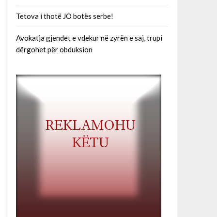
Tetova i thotë JO botës serbe!
Avokatja gjendet e vdekur në zyrën e saj, trupi
dërgohet për obduksion