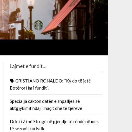
Lajmet e fundit…
🗣 CRISTIANO RONALDO: “Ky do të jetë
Botërori im i fundit”.
Specialja cakton datën e shpalljes së
aktgjykimit ndaj Thaçit dhe të tjerëve
Drini i Zi në Strugë në gjendje të rëndë në mes
të sezonit turistik