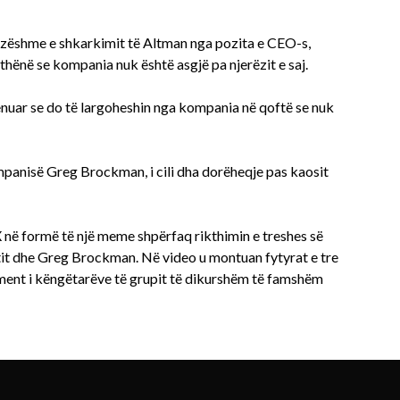
 e zëshme e shkarkimit të Altman nga pozita e CEO-s,
 thënë se kompania nuk është asgjë pa njerëzit e saj.
nuar se do të largoheshin nga kompania në qoftë se nuk
panisë Greg Brockman, i cili dha dorëheqje pas kaosit
X në formë të një meme shpërfaq rikthimin e treshes së
it dhe Greg Brockman. Në video u montuan fytyrat e tre
ent i këngëtarëve të grupit të dikurshëm të famshëm