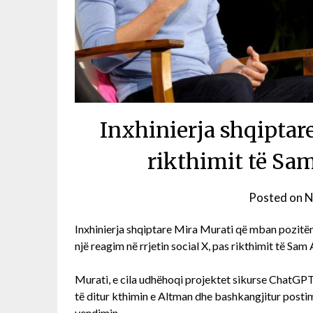
Inxhinierja shqiptar
rikthimit të Sa
Posted on
N
Inxhinierja shqiptare Mira Murati që mban pozitë
një reagim në rrjetin social X, pas rikthimit të Sa
Murati, e cila udhëhoqi projektet sikurse ChatGP
të ditur kthimin e Altman dhe bashkangjitur posti
vendimin.