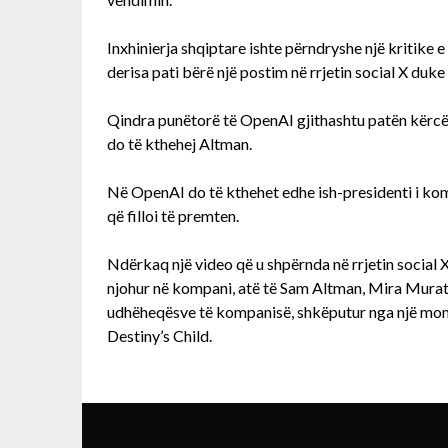
Inxhinierja shqiptare ishte përndryshe një kritike
derisa pati bërë një postim në rrjetin social X duke
Qindra punëtorë të OpenAI gjithashtu patën kërcë
do të kthehej Altman.
Në OpenAI do të kthehet edhe ish-presidenti i kom
që filloi të premten.
Ndërkaq një video që u shpërnda në rrjetin social 
njohur në kompani, atë të Sam Altman, Mira Murat
udhëheqësve të kompanisë, shkëputur nga një mom
Destiny’s Child.