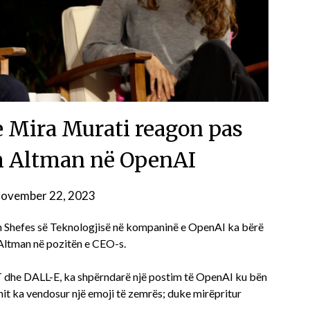
e Mira Murati reagon pas
m Altman në OpenAI
ovember 22, 2023
n Shefes së Teknologjisë në kompaninë e OpenAI ka bërë
m Altman në pozitën e CEO-s.
T dhe DALL-E, ka shpërndarë një postim të OpenAI ku bën
mit ka vendosur një emoji të zemrës; duke mirëpritur