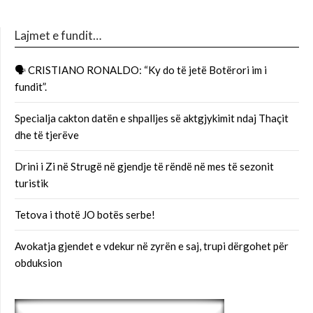
Lajmet e fundit…
🗣 CRISTIANO RONALDO: “Ky do të jetë Botërori im i
fundit”.
Specialja cakton datën e shpalljes së aktgjykimit ndaj Thaçit
dhe të tjerëve
Drini i Zi në Strugë në gjendje të rëndë në mes të sezonit
turistik
Tetova i thotë JO botës serbe!
Avokatja gjendet e vdekur në zyrën e saj, trupi dërgohet për
obduksion