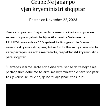
Grubi: Në janar po
vjen kryeministri shqiptar
Posted on
November 22, 2023
Deri sa po prezantohej si përfaqësuesi më i lartë shqiptar në
ekzekutiv, para fjalimit të tij në Akademinë Solemne në
ITSHKSH me rastin e 115 vjetorit të Kongresit të Manastirit,
zëvendëskryeministri i parë, Artan Grubi tha se nga janari do të
ketë përfaqësues edhe më të lartë, respektivisht kryeministri i
parë shqiptar.
“Përfaqësuesi më i lartë edhe disa ditë, sepse do të bëjmë një
përfaqësues edhe më të lartë, me kryeministrin e parë shqiptar
të Qeverisë së RMV-së, që në muajin janar”, tha Grubi.