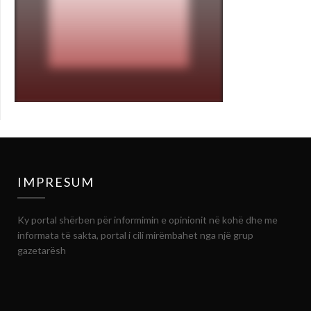
IMPRESUM
Ky portal shërben për informimin e opinionit në kohë dhe me
informata të sakta, portal i cili mirëmbahet nga një grup
gazetarësh