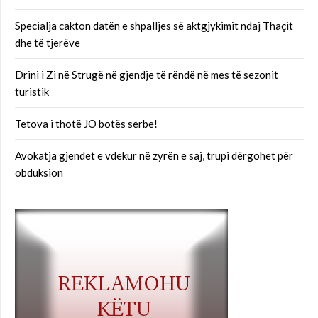
Specialja cakton datën e shpalljes së aktgjykimit ndaj Thaçit
dhe të tjerëve
Drini i Zi në Strugë në gjendje të rëndë në mes të sezonit
turistik
Tetova i thotë JO botës serbe!
Avokatja gjendet e vdekur në zyrën e saj, trupi dërgohet për
obduksion