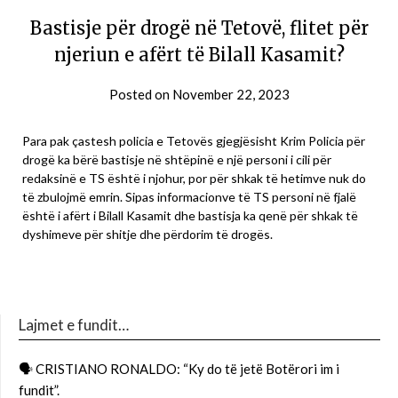
Bastisje për drogë në Tetovë, flitet për
njeriun e afërt të Bilall Kasamit?
Posted on
November 22, 2023
Para pak çastesh policia e Tetovës gjegjësisht Krim Policia për
drogë ka bërë bastisje në shtëpinë e një personi i cili për
redaksinë e TS është i njohur, por për shkak të hetimve nuk do
të zbulojmë emrin. Sipas informacionve të TS personi në fjalë
është i afërt i Bilall Kasamit dhe bastisja ka qenë për shkak të
dyshimeve për shitje dhe përdorim të drogës.
Lajmet e fundit…
🗣 CRISTIANO RONALDO: “Ky do të jetë Botërori im i
fundit”.