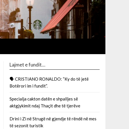
Lajmet e fundit…
🗣 CRISTIANO RONALDO: “Ky do të jetë
Botërori im i fundit”.
Specialja cakton datën e shpalljes së
aktgjykimit ndaj Thaçit dhe të tjerëve
Drini i Zi në Strugë në gjendje të rëndë në mes
të sezonit turistik