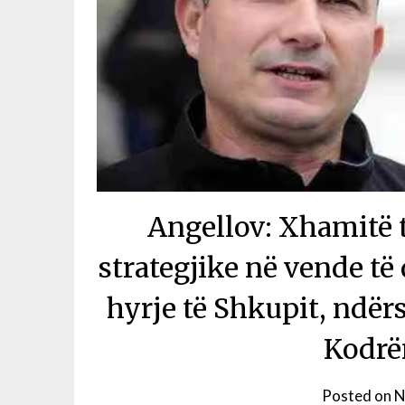
Angellov: Xhamitë 
strategjike në vende t
hyrje të Shkupit, ndër
Kodrën
Posted on
N