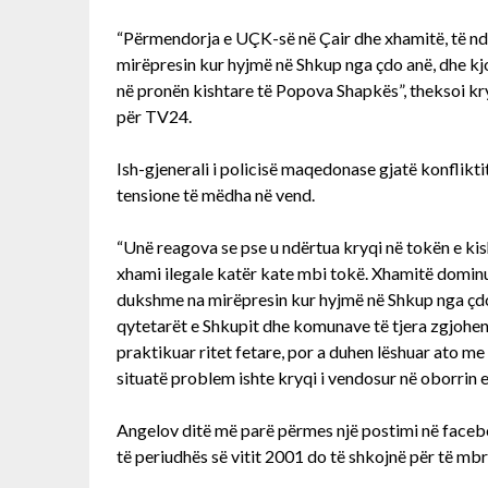
“Përmendorja e UÇK-së në Çair dhe xhamitë, të ndë
mirëpresin kur hyjmë në Shkup nga çdo anë, dhe kjo
në pronën kishtare të Popova Shapkës”, theksoi krye
për TV24.
Ish-gjenerali i policisë maqedonase gjatë konflikti
tensione të mëdha në vend.
“Unë reagova se pse u ndërtua kryqi në tokën e ki
xhami ilegale katër kate mbi tokë. Xhamitë dominu
dukshme na mirëpresin kur hyjmë në Shkup nga çd
qytetarët e Shkupit dhe komunave të tjera zgjohen
praktikuar ritet fetare, por a duhen lëshuar ato me
situatë problem ishte kryqi i vendosur në oborrin 
Angelov ditë më parë përmes një postimi në faceboo
të periudhës së vitit 2001 do të shkojnë për të mb