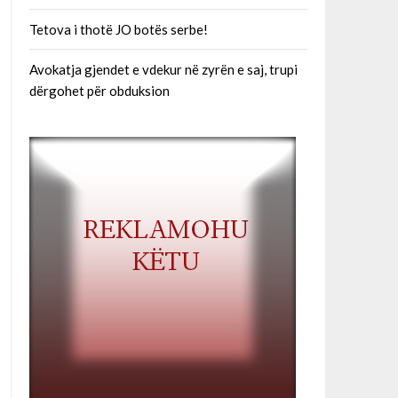
Tetova i thotë JO botës serbe!
Avokatja gjendet e vdekur në zyrën e saj, trupi
dërgohet për obduksion