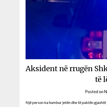
Aksident në rrugën Shk
të 
Posted on
N
Një person ka humbur jetën dhe të paktën gjashtë 