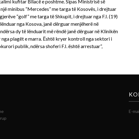
alimi kufitar Bllacë e poshtme. Sipas Ministrisë së
 një minibus “Mercedes” me targa të Kosovës, i drejtuar
erëve “golf” me targa të Shkupit, i drejtuar nga F.I. (19)
e lënduar nga Kosova, janë dërguar menjëherë në
ndërsa dy të lënduarit më rëndë janë dërguar në Klinikën
 nga plagët e marra. Është kryer kontroll nga sektori i
rori publik, ndërsa shoferi F.I. është arrestuar”,
KO
he
E-mai
grup