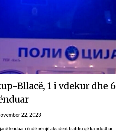
up-Bllacë, 1 i vdekur dhe 6
lënduar
ovember 22, 2023
janë lënduar rëndë në një aksident trafiku që ka ndodhur