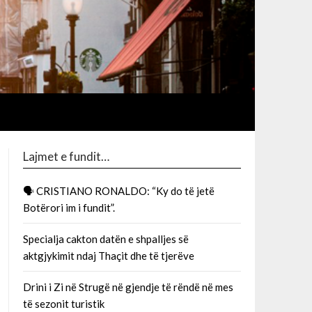
Lajmet e fundit…
🗣 CRISTIANO RONALDO: “Ky do të jetë
Botërori im i fundit”.
Specialja cakton datën e shpalljes së
aktgjykimit ndaj Thaçit dhe të tjerëve
Drini i Zi në Strugë në gjendje të rëndë në mes
të sezonit turistik