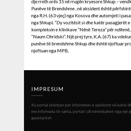
dje rreth orës 15 në rrugën kryesore Shkup – vendk
Punëve të Brendshme , në aksident është përfshirë
nga R.H. (63 vjeç) nga Kosova dhe automjeti i pasagj
nga Shkupi. “Dy vozitësit si dhe katër pasagjerët 
kompleksin e klinikave “Nënë Tereza” për ndihmë, 
“Naum Ohridski”. Një prej tyre, K.A. (67) ka vdekur
punëve të brendshme Shkup dhe është njoftuar proku
njoftuan nga MPB.
IMPRESUM
Ky portal shërben për informimin e opinionit në kohë d
me informata të sakta, portal i cili mirëmbahet nga një 
gazetarësh