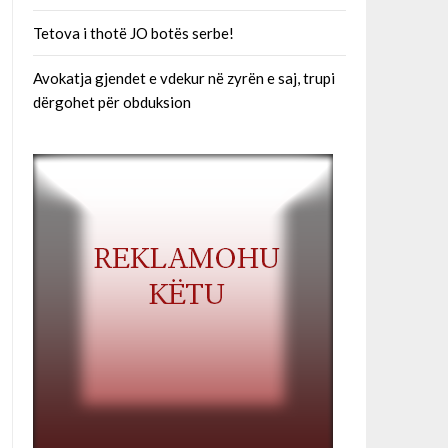
Tetova i thotë JO botës serbe!
Avokatja gjendet e vdekur në zyrën e saj, trupi
dërgohet për obduksion