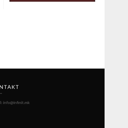
NTAKT
l: info@infinit.mk