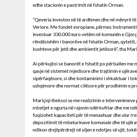
edhe stacionin e pastrimit në fshatin Orman.
“Qeveria investon në të ardhmen dhe në mënyrë të
Veriore. Me fondet evropiane, përmes Instrumenti
investuar 330.000 euro vetëm në komunën e Gjorçe
rëndësishëm i banorëve në fshatin Orman, qytetit, 
kushteve për jetë dhe ambientit jetësorë”, tha Mari
Ai përkujtoi se banorët e fshatit po përballen me
qasje në sistemet mjedisore dhe trajtimin e ujëra
sipërfaqësore, si dhe kontaminimi i shkaktuar i tokë
ushqimore dhe normat cilësore për prodhimin e pr
Mariçiqi theksoi se me realizimin e intervenimeve 
mbetjet e ngurta në rajonin ndërkufitar dhe me ndë
fuqizohet kapaciteti për të menaxhuar dhe ulur rre
depozitimit të mbeturinave komunale dhe të ujëra
ndikon drejtpërdrejt në uljen e ndotjes së ujit, tok