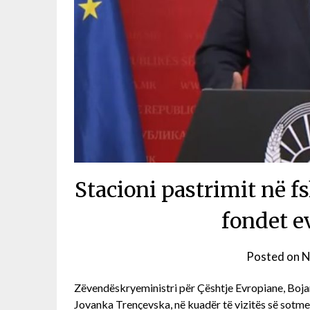
Stacioni pastrimit në 
fondet e
Posted on
N
Zëvendëskryeministri për Çështje Evropiane, Bojan 
Jovanka Trençevska, në kuadër të vizitës së sotme