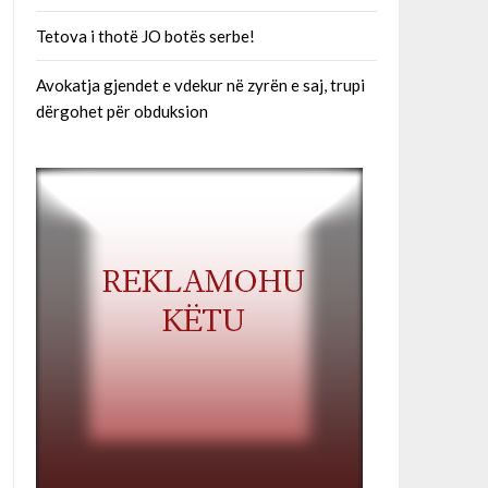
Tetova i thotë JO botës serbe!
Avokatja gjendet e vdekur në zyrën e saj, trupi
dërgohet për obduksion