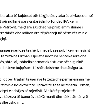
 barabartë kujdeset për të gjithë qytetarët e Maqedonisë
t për ndihmë para-antarësimit- fondet IPA kemi
 Petrovit, me çfarë zgjidhet një problemm shumë i
rrethinës dhe ndikon drejtëpërdrejt në përmirësimin e
çiqi.
 mungesë serioze të shërbimeve bazë publike,gjegjësisht
ve të zeza në Orman. Ujërat e ndotura nëntokësore dhe
s, shtoi ai, i shkelin normat ekzistuese për sigurinë
odukteve bujqësore të shëndetshme dhe të sigurta.
pilot për trajtim të ujërave të zeza dhe përmirësimin me
rtimin e kolektorit të ujërave të zeza në fshatin Orman,
ziqet e ndotjes së mjedisit. Me këtë projekt të
ve të zeza të banorëve të Ormanit dhe në këtë mënyrë
ës dhe ushqimit.