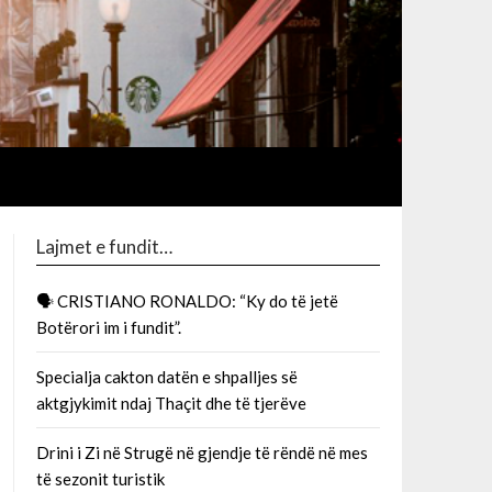
Lajmet e fundit…
🗣 CRISTIANO RONALDO: “Ky do të jetë
Botërori im i fundit”.
Specialja cakton datën e shpalljes së
aktgjykimit ndaj Thaçit dhe të tjerëve
Drini i Zi në Strugë në gjendje të rëndë në mes
të sezonit turistik