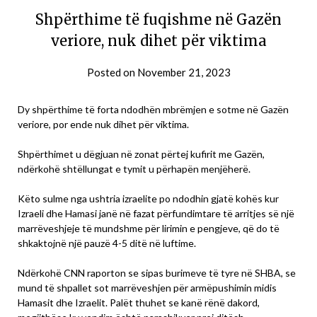
Shpërthime të fuqishme në Gazën
veriore, nuk dihet për viktima
Posted on
November 21, 2023
Dy shpërthime të forta ndodhën mbrëmjen e sotme në Gazën
veriore, por ende nuk dihet për viktima.
Shpërthimet u dëgjuan në zonat përtej kufirit me Gazën,
ndërkohë shtëllungat e tymit u përhapën menjëherë.
Këto sulme nga ushtria izraelite po ndodhin gjatë kohës kur
Izraeli dhe Hamasi janë në fazat përfundimtare të arritjes së një
marrëveshjeje të mundshme për lirimin e pengjeve, që do të
shkaktojnë një pauzë 4-5 ditë në luftime.
Ndërkohë CNN raporton se sipas burimeve të tyre në SHBA, se
mund të shpallet sot marrëveshjen për armëpushimin midis
Hamasit dhe Izraelit. Palët thuhet se kanë rënë dakord,