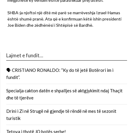
megjithëse ky vendim është parashikuar prej ditësh.
SHBA-ja njoftoi një ditë më parë se marrëveshja Izrael-Hamas
është shumë pranë. Ata që e konfirmuan këtë ishin presidenti
Joe Biden dhe zëdhënësi i Shtëpisë së Bardhë.
Lajmet e fundit…
🗣 CRISTIANO RONALDO: “Ky do të jetë Botërori im i
fundit”.
Specialja cakton datën e shpalljes së aktgjykimit ndaj Thaçit
dhe të tjerëve
Drini i Zi në Strugë në gjendje të rëndë në mes të sezonit
turistik
Tetova i thotë JO botës serbe!