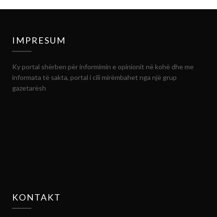
IMPRESUM
Ky portal shërben për informimin e opinionit në kohë dhe me
informata të sakta, portal i cili mirëmbahet nga një grup
gazetarësh
KONTAKT