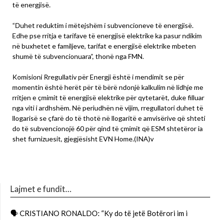
të energjisë.
“Duhet reduktim i mëtejshëm i subvencioneve të energjisë.
Edhe pse rritja e tarifave të energjisë elektrike ka pasur ndikim
në buxhetet e familjeve, tarifat e energjisë elektrike mbeten
shumë të subvencionuara”, thonë nga FMN.
Komisioni Rregullativ për Energji është i mendimit se për
momentin është herët për të bërë ndonjë kalkulim në lidhje me
rritjen e çmimit të energjisë elektrike për qytetarët, duke filluar
nga viti i ardhshëm. Në periudhën në vijim, rregullatori duhet të
llogarisë se çfarë do të thotë në llogaritë e amvisërive që shteti
do të subvencionojë 60 për qind të çmimit që ESM shtetëror ia
shet furnizuesit, gjegjësisht EVN Home.(INA)v
Lajmet e fundit…
🗣 CRISTIANO RONALDO: “Ky do të jetë Botërori im i