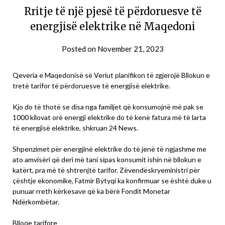
Rritje të një pjesë të përdoruesve të
energjisë elektrike në Maqedoni
Posted on
November 21, 2023
Qeveria e Maqedonisë së Veriut planifikon të zgjerojë Bllokun e
tretë tarifor të përdoruesve të energjisë elektrike.
Kjo do të thotë se disa nga familjet që konsumojnë më pak se
1000 kilovat orë energji elektrike do të kenë fatura më të larta
të energjisë elektrike, shkruan 24 News.
Shpenzimet për energjinë elektrike do të jenë të ngjashme me
ato amvisëri që deri më tani sipas konsumit ishin në bllokun e
katërt, pra më të shtrenjtë tarifor. Zëvendëskryeministri për
çështje ekonomike, Fatmir Bytyqi ka konfirmuar se është duke u
punuar rreth kërkesave që ka bërë Fondit Monetar
Ndërkombëtar.
Blloqe tarifore