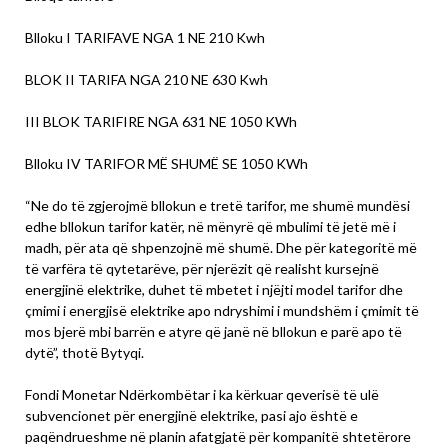
Blloku I TARIFAVE NGA 1 NE 210 Kwh
BLOK II TARIFA NGA 210 NE 630 Kwh
III BLOK TARIFIRE NGA 631 NE 1050 KWh
Blloku IV TARIFOR MË SHUMË SE 1050 KWh
“Ne do të zgjerojmë bllokun e tretë tarifor, me shumë mundësi
edhe bllokun tarifor katër, në mënyrë që mbulimi të jetë më i
madh, për ata që shpenzojnë më shumë. Dhe për kategoritë më
të varfëra të qytetarëve, për njerëzit që realisht kursejnë
energjinë elektrike, duhet të mbetet i njëjti model tarifor dhe
çmimi i energjisë elektrike apo ndryshimi i mundshëm i çmimit të
mos bjerë mbi barrën e atyre që janë në bllokun e parë apo të
dytë”, thotë Bytyqi.
Fondi Monetar Ndërkombëtar i ka kërkuar qeverisë të ulë
subvencionet për energjinë elektrike, pasi ajo është e
paqëndrueshme në planin afatgjatë për kompanitë shtetërore