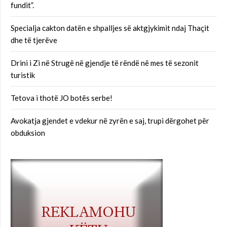
fundit”.
Specialja cakton datën e shpalljes së aktgjykimit ndaj Thaçit
dhe të tjerëve
Drini i Zi në Strugë në gjendje të rëndë në mes të sezonit
turistik
Tetova i thotë JO botës serbe!
Avokatja gjendet e vdekur në zyrën e saj, trupi dërgohet për
obduksion