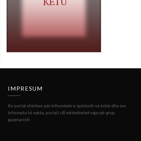
IMPRESUM
Ky portal shërben për informimin e opinionit në kohë dhe me
informata të sakta, portal i cili mirëmbahet nga një grup
gazetarësh