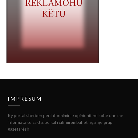
IMPRESUM
Ky portal shërben për informimin e opinionit në kohë dhe me
informata të sakta, portal i cili mirëmbahet nga një grup
gazetarësh