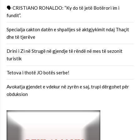
🗣 CRISTIANO RONALDO: “Ky do të jetë Botërori im i
fundit”.
Specialja cakton datën e shpalljes së aktgjykimit ndaj Thaçit
dhe të tjerëve
Drini i Zi në Strugë në gjendje të rëndë në mes të sezonit
turistik
Tetova i thotë JO botës serbe!
Avokatja gjendet e vdekur në zyrën e saj, trupi dërgohet për
obduksion