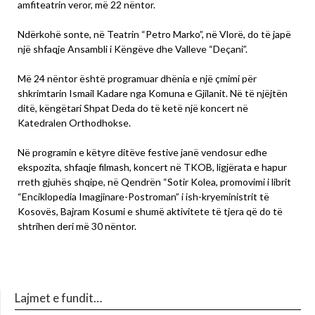
amfiteatrin veror, më 22 nëntor.
Ndërkohë sonte, në Teatrin “Petro Marko”, në Vlorë, do të japë
një shfaqje Ansambli i Këngëve dhe Valleve “Deçani”.
Më 24 nëntor është programuar dhënia e një çmimi për
shkrimtarin Ismail Kadare nga Komuna e Gjilanit. Në të njëjtën
ditë, këngëtari Shpat Deda do të ketë një koncert në
Katedralen Orthodhokse.
Në programin e këtyre ditëve festive janë vendosur edhe
ekspozita, shfaqje filmash, koncert në TKOB, ligjërata e hapur
rreth gjuhës shqipe, në Qendrën “Sotir Kolea, promovimi i librit
“Enciklopedia Imagjinare-Postroman” i ish-kryeministrit të
Kosovës, Bajram Kosumi e shumë aktivitete të tjera që do të
shtrihen deri më 30 nëntor.
Lajmet e fundit…