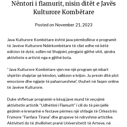
Nëntori i flamurit, nisin ditët e Javës
Kulturore Kombëtare
Posted on
November 21, 2023
Java Kulturore Kombëtare është java përmbyllëse e programit
të Javëve Kulturore Ndërkombëtare të cilat edhe në këtë
edicion të dytë, sollën në Shqipëri, përgjatë gjithë vitit, qindra
aktivitete e artistë nga e gjithë bota.
“Java Kulturore Kombëtare vjen me një program që mbart
shpirtin shqiptar që këndon, vallëzon e krijon. Ju presin ditë plot
emocione dhe ngjarje të paharrueshme”, thuhet në faqen online
të Javëve Kulturore.
Duke shfletuar programin e kësaj jave mund të veçojmë
aktivitetin artistik “Udhëtimi i Flamurit” i cili do të përcjellë
gëzimin e krenarinë e festave përmes një shfaqje të Orkestrës
Frymore “Fanfara Tirana” dhe grupeve të ndryshme artistike.
Aktiviteti do të zhvillohet pranë Universitetit të Arteve, në