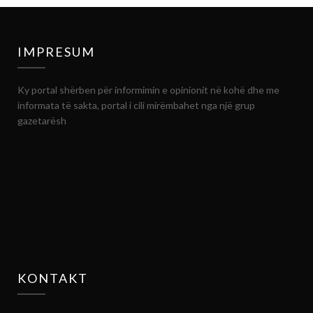
IMPRESUM
Ky portal shërben për informimin e opinionit në kohë dhe me
informata të sakta, portal i cili mirëmbahet nga një grup
gazetarësh
KONTAKT