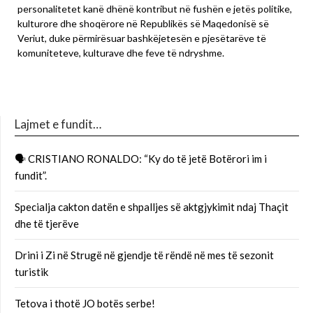
personalitetet kanë dhënë kontribut në fushën e jetës politike,
kulturore dhe shoqërore në Republikës së Maqedonisë së
Veriut, duke përmirësuar bashkëjetesën e pjesëtarëve të
komuniteteve, kulturave dhe feve të ndryshme.
Lajmet e fundit…
🗣 CRISTIANO RONALDO: “Ky do të jetë Botërori im i
fundit”.
Specialja cakton datën e shpalljes së aktgjykimit ndaj Thaçit
dhe të tjerëve
Drini i Zi në Strugë në gjendje të rëndë në mes të sezonit
turistik
Tetova i thotë JO botës serbe!