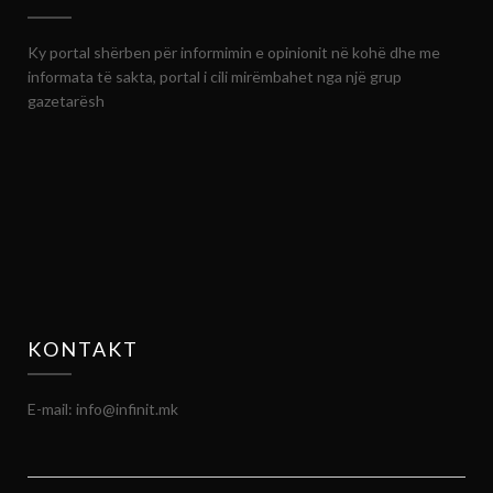
Ky portal shërben për informimin e opinionit në kohë dhe me
informata të sakta, portal i cili mirëmbahet nga një grup
gazetarësh
KONTAKT
E-mail: info@infinit.mk