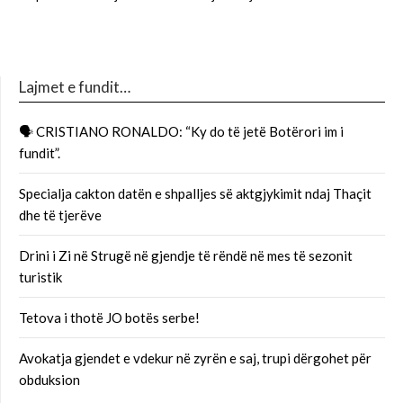
Lajmet e fundit…
🗣 CRISTIANO RONALDO: “Ky do të jetë Botërori im i
fundit”.
Specialja cakton datën e shpalljes së aktgjykimit ndaj Thaçit
dhe të tjerëve
Drini i Zi në Strugë në gjendje të rëndë në mes të sezonit
turistik
Tetova i thotë JO botës serbe!
Avokatja gjendet e vdekur në zyrën e saj, trupi dërgohet për
obduksion