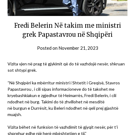
Fredi Belerin Në takim me ministri
grek Papastavrou në Shqipëri
Posted on
November 21, 2023
Vizita vjen në prag të gjykimit që do të vazhdojë nesër, shkruan
sot shtypi grek.
“Në Shqipëri ka mbërritur ministri i Shtetit i Greqisë, Stavros
Papastavrou , i cili sipas informacioneve do të takohet me
kryebashkiakun e zgjedhur të Heimarrës, Fredi Belerin, i cili
ndodhet në burg. Takimi do të zhvillohet në mesditë
në burgun e Durrësit, ku Beleri ndodhet në qeli prej gjashtë
muajsh.
Vizita bëhet në funksion të vazhdimit të gjyqit nesër, për t’i
shprehur edhe një herë mbështetjen e tij.”