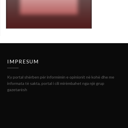
IMPRESUM
Ky portal shërben për informimin e opinionit në kohë dhe me
informata të sakta, portal i cili mirëmbahet nga një grup
gazetarësh