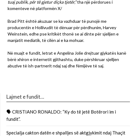
tuaj publik, për të gjetur diçka tjetër,”
tha një përdorues i
komenteve në platformën X/
Brad Pitt është akuzuar se ka vazhduar të punojë me
producentin e Hollivudit të dënuar për përdhunim, Harvey
Weinstein, edhe pse kritikët thonë se ai dinte për sjelljen e
manjatit mediatik, të cilën ai e ka mohuar.
Në muajt e fundit, letrat e Angelina Jolie drejtuar gjykatës kanë
bërë xhiron e internetit gjithashtu, duke përshkruar sjelljen
abuzive të ish-partnerit ndaj saj dhe fëmijëve të saj.
Lajmet e fundit…
🗣 CRISTIANO RONALDO: “Ky do të jetë Botërori im i
fundit”.
Specialja cakton datën e shpalljes së aktgjykimit ndaj Thaçit