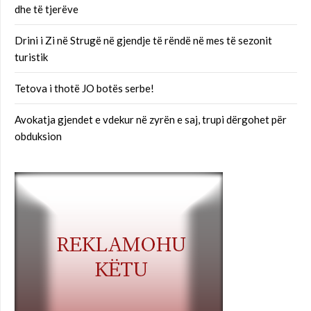
dhe të tjerëve
Drini i Zi në Strugë në gjendje të rëndë në mes të sezonit
turistik
Tetova i thotë JO botës serbe!
Avokatja gjendet e vdekur në zyrën e saj, trupi dërgohet për
obduksion