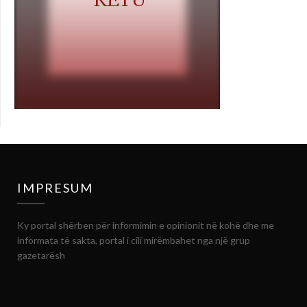
IMPRESUM
Ky portal shërben për informimin e opinionit në kohë dhe me
informata të sakta, portal i cili mirëmbahet nga një grup
gazetarësh