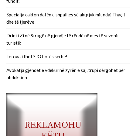
fundit”.
Specialja cakton datën e shpalljes së aktgjykimit ndaj Thaçit
dhe të tjerëve
Drini i Zi në Strugë në gjendje të rëndë në mes të sezonit
turistik
Tetova i thotë JO botës serbe!
Avokatja gjendet e vdekur në zyrën e saj, trupi dërgohet për
obduksion