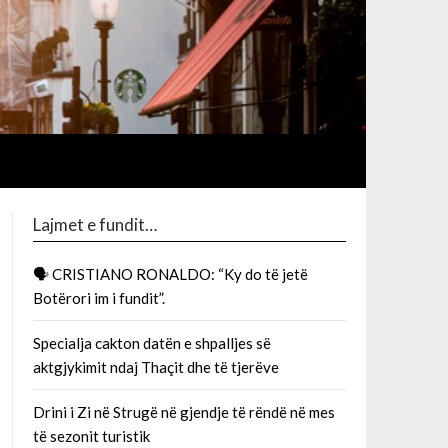
Lajmet e fundit…
🗣 CRISTIANO RONALDO: “Ky do të jetë
Botërori im i fundit”.
Specialja cakton datën e shpalljes së
aktgjykimit ndaj Thaçit dhe të tjerëve
Drini i Zi në Strugë në gjendje të rëndë në mes
të sezonit turistik