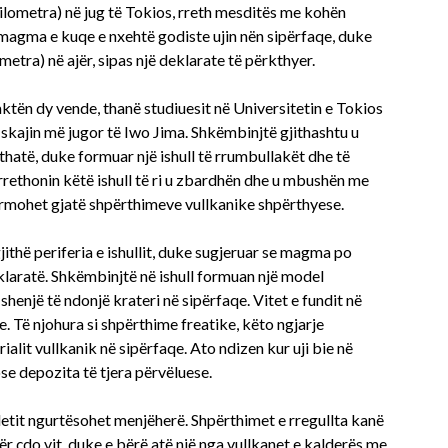
ilometra) në jug të Tokios, rreth mesditës me kohën
magma e kuqe e nxehtë godiste ujin nën sipërfaqe, duke
tra) në ajër, sipas një deklarate të përkthyer.
ktën dy vende, thanë studiuesit në Universitetin e Tokios
kajin më jugor të Iwo Jima. Shkëmbinjtë gjithashtu u
thatë, duke formuar një ishull të rrumbullakët dhe të
rrethonin këtë ishull të ri u zbardhën dhe u mbushën me
formohet gjatë shpërthimeve vullkanike shpërthyese.
jithë periferia e ishullit, duke sugjeruar se magma po
klaratë. Shkëmbinjtë në ishull formuan një model
shenjë të ndonjë krateri në sipërfaqe. Vitet e fundit në
e. Të njohura si shpërthime freatike, këto ngjarje
alit vullkanik në sipërfaqe. Ato ndizen kur uji bie në
e depozita të tjera përvëluese.
 detit ngurtësohet menjëherë. Shpërthimet e rregullta kanë
 çdo vit, duke e bërë atë një nga vullkanet e kalderës me