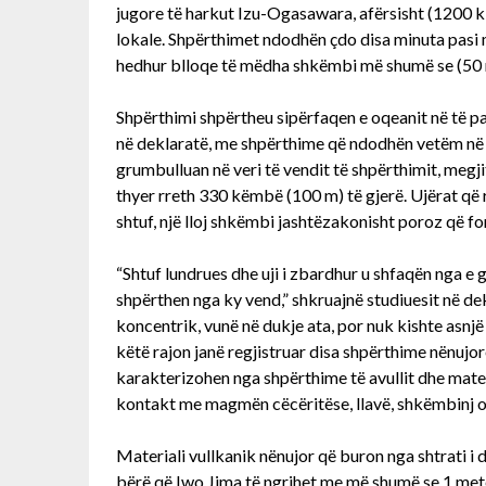
jugore të harkut Izu-Ogasawara, afërsisht (1200 k
lokale. Shpërthimet ndodhën çdo disa minuta pasi 
hedhur blloqe të mëdha shkëmbi më shumë se (50 me
Shpërthimi shpërtheu sipërfaqen e oqeanit në të pa
në deklaratë, me shpërthime që ndodhën vetëm në s
grumbulluan në veri të vendit të shpërthimit, megji
thyer rreth 330 këmbë (100 m) të gjerë. Ujërat që 
shtuf, një lloj shkëmbi jashtëzakonisht poroz që 
“Shtuf lundrues dhe uji i zbardhur u shfaqën nga e g
shpërthen nga ky vend,” shkruajnë studiuesit në de
koncentrik, vunë në dukje ata, por nuk kishte asnjë 
këtë rajon janë regjistruar disa shpërthime nënujor
karakterizohen nga shpërthime të avullit dhe materi
kontakt me magmën cëcëritëse, llavë, shkëmbinj os
Materiali vullkanik nënujor që buron nga shtrati i
bërë që Iwo Jima të ngrihet me më shumë se 1 metër