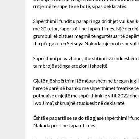
rritje më të shpejtë në botë, sipas deklaratës.
Shpërthimi i fundit u parapri nga dridhjet vullkani
më 30 tetor, raportoi The Japan Times. Një derdhj
grumbull ekzistues magmë të ngurtësuar të depërtojë
tha për gazetën Setsuya Nakada, një profesor vullk
Shpërthimi po vazhdon, dhe shtimi i vazhdueshëm 
ta mbrojë atë nga erozioni i shpejtë.
Gjatë një shpërthimi të mëparshëm në bregun jugl
herë të parë, së bashku me shpërthimet freatike të 
pothuajse e njëjtë me shpërthimin e vitit 2022 dhe 
Iwo Jima”, shkruajnë studiuesit në deklaratë.
Është e paqartë se sa do të zgjasë shpërthimi i fund
Nakada për The Japan Times.