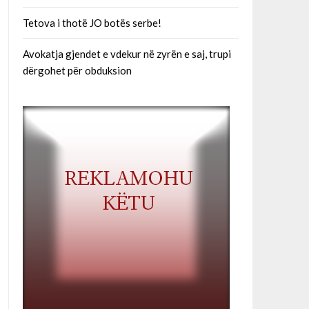
Tetova i thotë JO botës serbe!
Avokatja gjendet e vdekur në zyrën e saj, trupi
dërgohet për obduksion