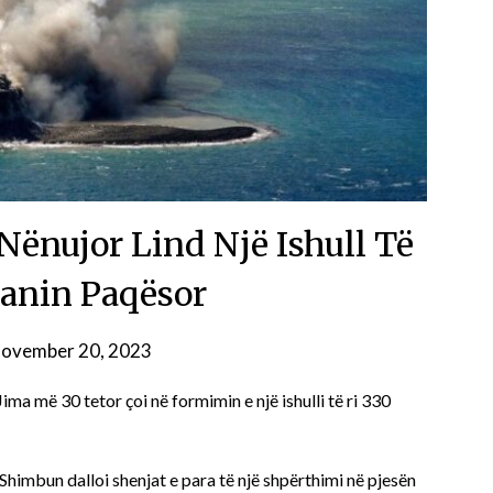
Nënujor Lind Një Ishull Të
anin Paqësor
ovember 20, 2023
ima më 30 tetor çoi në formimin e një ishulli të ri 330
Shimbun dalloi shenjat e para të një shpërthimi në pjesën