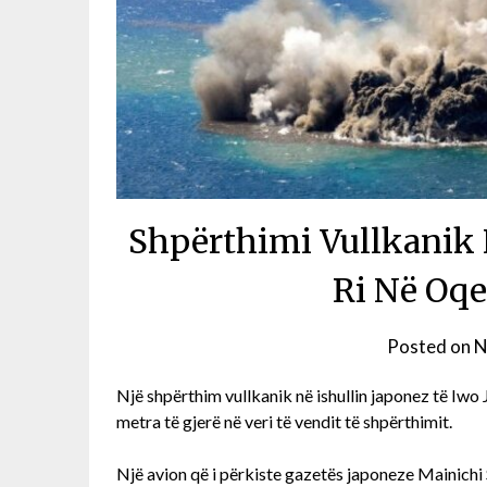
Shpërthimi Vullkanik 
Ri Në Oqe
Posted on
N
Një shpërthim vullkanik në ishullin japonez të Iwo J
metra të gjerë në veri të vendit të shpërthimit.
Një avion që i përkiste gazetës japoneze Mainichi 