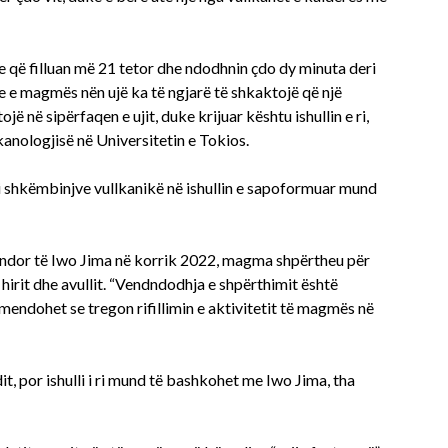
ke që filluan më 21 tetor dhe ndodhnin çdo dy minuta deri
e e magmës nën ujë ka të ngjarë të shkaktojë që një
 në sipërfaqen e ujit, duke krijuar kështu ishullin e ri,
anologjisë në Universitetin e Tokios.
i shkëmbinjve vullkanikë në ishullin e sapoformuar mund
indor të Iwo Jima në korrik 2022, magma shpërtheu për
hirit dhe avullit. “Vendndodhja e shpërthimit është
mendohet se tregon rifillimin e aktivitetit të magmës në
it, por ishulli i ri mund të bashkohet me Iwo Jima, tha