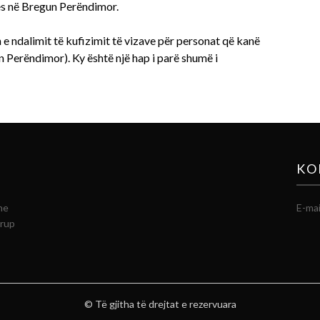
ës në Bregun Perëndimor.
e ndalimit të kufizimit të vizave për personat që kanë
n Perëndimor). Ky është një hap i parë shumë i
KO
he
E-mai
grup
© Të gjitha të drejtat e rezervuara