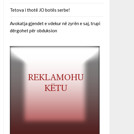
Tetova i thotë JO botës serbe!
Avokatja gjendet e vdekur në zyrën e saj, trupi
dërgohet për obduksion