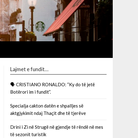
Lajmet e fundit…
🗣 CRISTIANO RONALDO: “Ky do të jetë
Botërori im i fundit”.
Specialja cakton datën e shpalljes së
aktgjykimit ndaj Thaçit dhe të tjerëve
Drini i Zi në Strugë në gjendje të rëndë në mes
të sezonit turistik