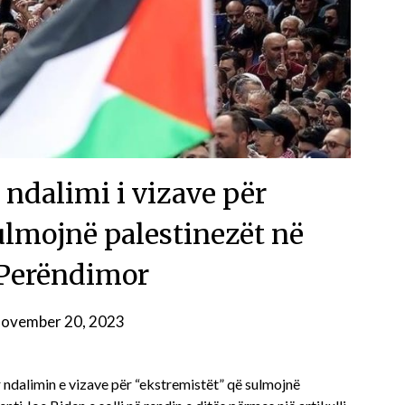
ndalimi i vizave për
ulmojnë palestinezët në
Perëndimor
ovember 20, 2023
dalimin e vizave për “ekstremistët” që sulmojnë