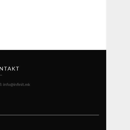
NTAKT
l: info@infinit.mk