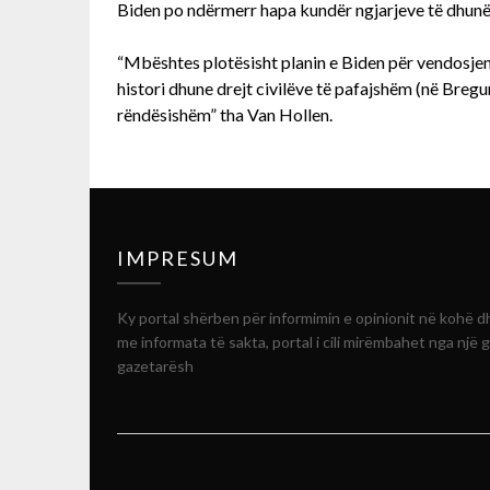
Biden po ndërmerr hapa kundër ngjarjeve të dhun
“Mbështes plotësisht planin e Biden për vendosjen 
histori dhune drejt civilëve të pafajshëm (në Bregu
rëndësishëm” tha Van Hollen.
IMPRESUM
Ky portal shërben për informimin e opinionit në kohë d
me informata të sakta, portal i cili mirëmbahet nga një 
gazetarësh