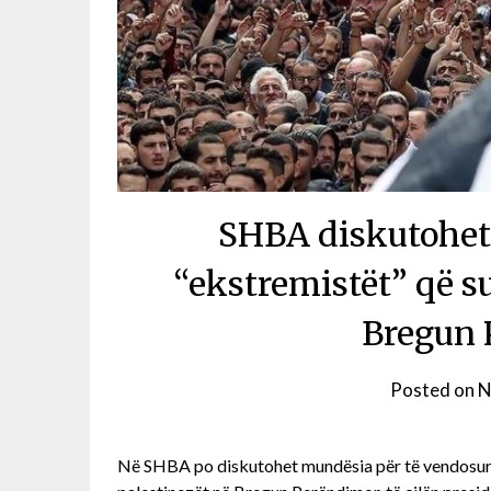
SHBA diskutohet 
“ekstremistët” që s
Bregun 
Posted on
N
Në SHBA po diskutohet mundësia për të vendosur n