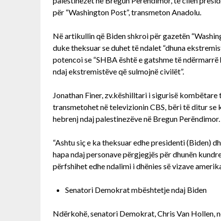
palestinezët në Bregun Perëndimor, të cilën presiden
për “Washington Post”, transmeton Anadolu.
Në artikullin që Biden shkroi për gazetën “Washin
duke theksuar se duhet të ndalet “dhuna ekstremis
potencoi se “SHBA është e gatshme të ndërmarrë ha
ndaj ekstremistëve që sulmojnë civilët”.
Jonathan Finer, zv.këshilltari i sigurisë kombëtar
transmetohet në televizionin CBS, bëri të ditur s
hebrenj ndaj palestinezëve në Bregun Perëndimor.
“Ashtu siç e ka theksuar edhe presidenti (Biden) 
hapa ndaj personave përgjegjës për dhunën kundre
përfshihet edhe ndalimi i dhënies së vizave amerika
Senatori Demokrat mbështetje ndaj Biden
Ndërkohë, senatori Demokrat, Chris Van Hollen, në 