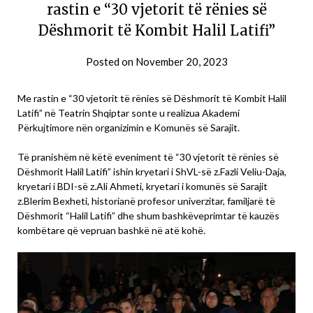
rastin e “30 vjetorit të rënies së
Dëshmorit të Kombit Halil Latifi”
Posted on
November 20, 2023
Me rastin e “30 vjetorit të rënies së Dëshmorit të Kombit Halil
Latifi” në Teatrin Shqiptar sonte u realizua Akademi
Përkujtimore nën organizimin e Komunës së Sarajit.
Të pranishëm në këtë eveniment të “30 vjetorit të rënies së
Dëshmorit Halil Latifi” ishin kryetari i ShVL-së z.Fazli Veliu-Daja,
kryetari i BDI-së z.Ali Ahmeti, kryetari i komunës së Sarajit
z.Blerim Bexheti, historianë profesor univerzitar, familjarë të
Dëshmorit “Halil Latifi” dhe shum bashkëveprimtar të kauzës
kombëtare që vepruan bashkë në atë kohë.