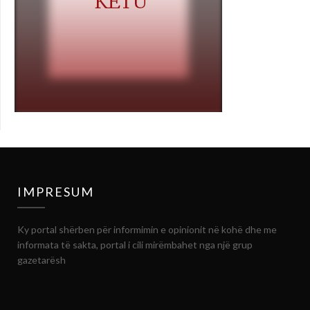
IMPRESUM
Ky portal shërben për informimin e opinionit në kohë dhe me
informata të sakta, portal i cili mirëmbahet nga një grup
gazetarësh