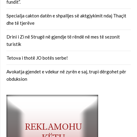
fundit”.
Specialja cakton datën e shpalljes së aktgjykimit ndaj Thaçit
dhe të tjerëve
Drini i Zi në Strugë në gjendje të rëndë në mes të sezonit
turistik
Tetova i thotë JO botës serbe!
Avokatja gjendet e vdekur në zyrën e saj, trupi dërgohet për
obduksion