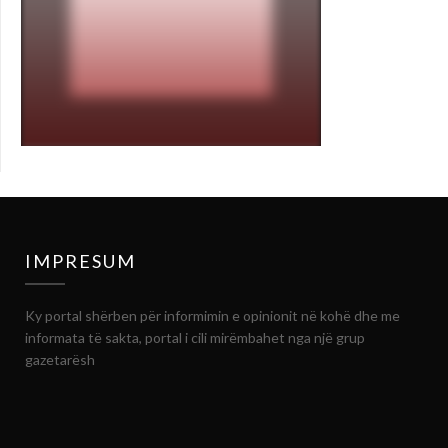
IMPRESUM
Ky portal shërben për informimin e opinionit në kohë dhe me
informata të sakta, portal i cili mirëmbahet nga një grup
gazetarësh