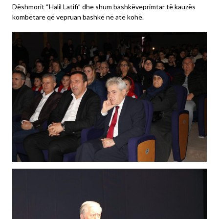
Dëshmorit “Halil Latifi” dhe shum bashkëveprimtar të kauzës
kombëtare që vepruan bashkë në atë kohë.