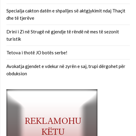
Specialja cakton datën e shpalljes së aktgjykimit ndaj Thaçit
dhe të tjerëve
Drini i Zi në Strugë në gjendje të rëndë në mes të sezonit
turistik
Tetova i thotë JO botës serbe!
Avokatja gjendet e vdekur në zyrën e saj, trupi dërgohet për
obduksion