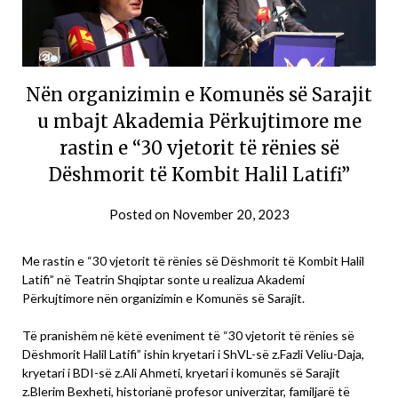
Nën organizimin e Komunës së Sarajit
u mbajt Akademia Përkujtimore me
rastin e “30 vjetorit të rënies së
Dëshmorit të Kombit Halil Latifi”
Posted on
November 20, 2023
Me rastin e “30 vjetorit të rënies së Dëshmorit të Kombit Halil
Latifi” në Teatrin Shqiptar sonte u realizua Akademi
Përkujtimore nën organizimin e Komunës së Sarajit.
Të pranishëm në këtë eveniment të “30 vjetorit të rënies së
Dëshmorit Halil Latifi” ishin kryetari i ShVL-së z.Fazli Veliu-Daja,
kryetari i BDI-së z.Ali Ahmeti, kryetari i komunës së Sarajit
z.Blerim Bexheti, historianë profesor univerzitar, familjarë të