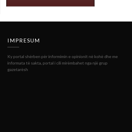
IMPRESUM
Ky portal shërben për informimin e opinionit në kohë dhe me
informata të sakta, portal i cili mirëmbahet nga një grup
gazetarësh