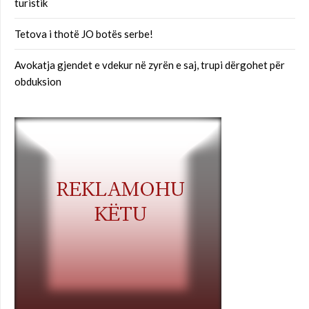
turistik
Tetova i thotë JO botës serbe!
Avokatja gjendet e vdekur në zyrën e saj, trupi dërgohet për
obduksion