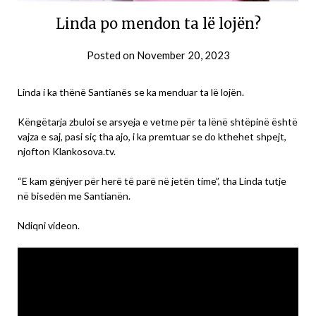
Linda po mendon ta lë lojën?
Posted on
November 20, 2023
Linda i ka thënë Santianës se ka menduar ta lë lojën.
Këngëtarja zbuloi se arsyeja e vetme për ta lënë shtëpinë është
vajza e saj, pasi siç tha ajo, i ka premtuar se do kthehet shpejt,
njofton Klankosova.tv.
“E kam gënjyer për herë të parë në jetën time”, tha Linda tutje
në bisedën me Santianën.
Ndiqni videon.