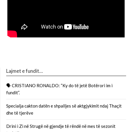
Lajmet e fundit…
🗣 CRISTIANO RONALDO: “Ky do të jetë Botërori im i
fundit”.
Specialja cakton datën e shpalljes së aktgjykimit ndaj Thaçit
dhe të tjerëve
Drini i Zi në Strugë në gjendje të rëndë në mes të sezonit