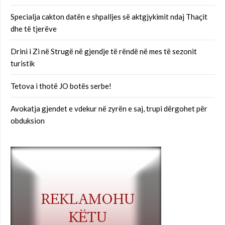
Specialja cakton datën e shpalljes së aktgjykimit ndaj Thaçit
dhe të tjerëve
Drini i Zi në Strugë në gjendje të rëndë në mes të sezonit
turistik
Tetova i thotë JO botës serbe!
Avokatja gjendet e vdekur në zyrën e saj, trupi dërgohet për
obduksion