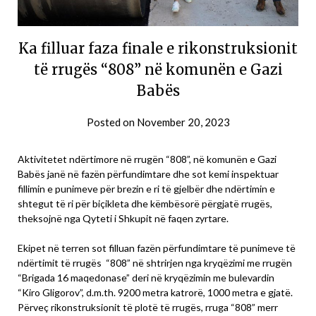
Ka filluar faza finale e rikonstruksionit
të rrugës “808” në komunën e Gazi
Babës
Posted on
November 20, 2023
Aktivitetet ndërtimore në rrugën “808”, në komunën e Gazi
Babës janë në fazën përfundimtare dhe sot kemi inspektuar
fillimin e punimeve për brezin e ri të gjelbër dhe ndërtimin e
shtegut të ri për biçikleta dhe këmbësorë përgjatë rrugës,
theksojnë nga Qyteti i Shkupit në faqen zyrtare.
Ekipet në terren sot filluan fazën përfundimtare të punimeve të
ndërtimit të rrugës “808” në shtrirjen nga kryqëzimi me rrugën
“Brigada 16 maqedonase” deri në kryqëzimin me bulevardin
“Kiro Gligorov”, d.m.th. 9200 metra katrorë, 1000 metra e gjatë.
Përveç rikonstruksionit të plotë të rrugës, rruga “808” merr