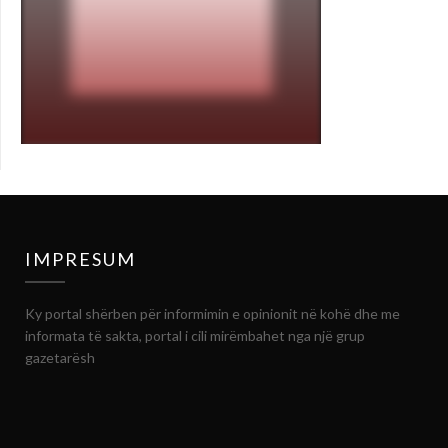
IMPRESUM
Ky portal shërben për informimin e opinionit në kohë dhe me
informata të sakta, portal i cili mirëmbahet nga një grup
gazetarësh