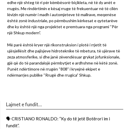
edhe një shteg të ri për këmbësorë-biçikleta, në të dy anët e
rrugës. Me rindërtimin e kësaj rruge të frekuentuar në të cilën
lëvizin një numër i madh i automjeteve të mallrave, meqenëse
është zonë industriale, po përmbushim kërkesat e qytetarëve
dhe ky është një nga projektet e premtuara nga programi “Për
një Shkup modern”.
Më parë është kryer një rikonstruksion i plotë i rrjetit të
ujësjellësit dhe pajisjeve hidroteknike të mbetura, të ujërave të
zeza atmosferike, si dhe janë zëvendësuar grykat jofunksionale,
gjë që do të parandalojë përmbytjet e ardhshme në këtë zonë.
Punët ndërtimore në rrugën “808” i kryejnë ekipet e
ndërmarrjes publike “Rrugë dhe rrugica” Shkup.
Lajmet e fundit…
🗣 CRISTIANO RONALDO: “Ky do të jetë Botërori im i
fundit”.