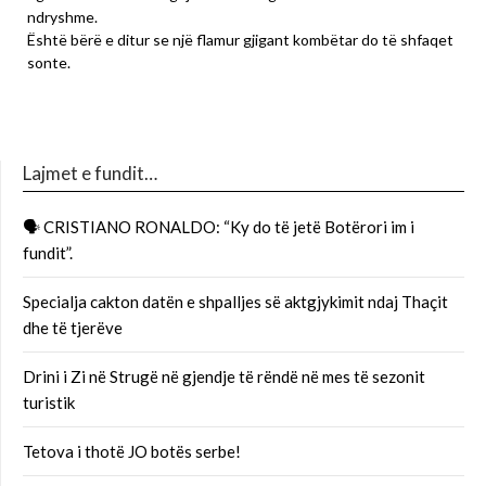
ndryshme.
Është bërë e ditur se një flamur gjigant kombëtar do të shfaqet
sonte.
Lajmet e fundit…
🗣 CRISTIANO RONALDO: “Ky do të jetë Botërori im i
fundit”.
Specialja cakton datën e shpalljes së aktgjykimit ndaj Thaçit
dhe të tjerëve
Drini i Zi në Strugë në gjendje të rëndë në mes të sezonit
turistik
Tetova i thotë JO botës serbe!