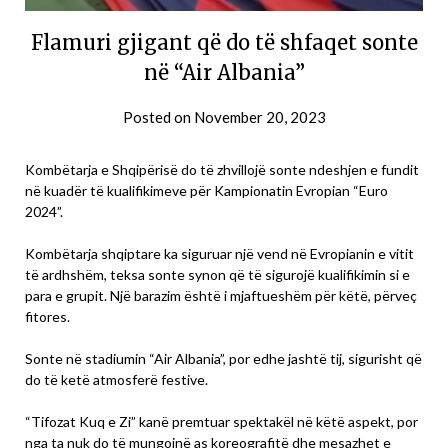
Flamuri gjigant që do të shfaqet sonte
në “Air Albania”
Posted on
November 20, 2023
Kombëtarja e Shqipërisë do të zhvillojë sonte ndeshjen e fundit
në kuadër të kualifikimeve për Kampionatin Evropian “Euro
2024”.
Kombëtarja shqiptare ka siguruar një vend në Evropianin e vitit
të ardhshëm, teksa sonte synon që të sigurojë kualifikimin si e
para e grupit. Një barazim është i mjaftueshëm për këtë, përveç
fitores.
Sonte në stadiumin “Air Albania”, por edhe jashtë tij, sigurisht që
do të ketë atmosferë festive.
“Tifozat Kuq e Zi” kanë premtuar spektakël në këtë aspekt, por
nga ta nuk do të mungojnë as koreografitë dhe mesazhet e