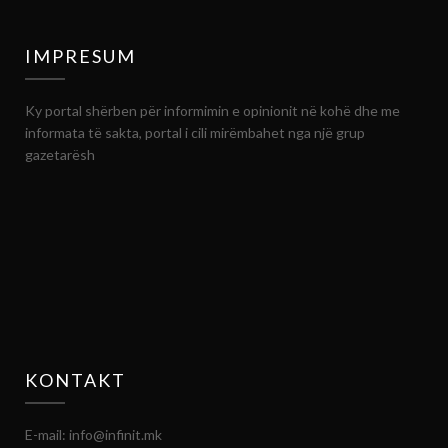
IMPRESUM
Ky portal shërben për informimin e opinionit në kohë dhe me
informata të sakta, portal i cili mirëmbahet nga një grup
gazetarësh
KONTAKT
E-mail: info@infinit.mk