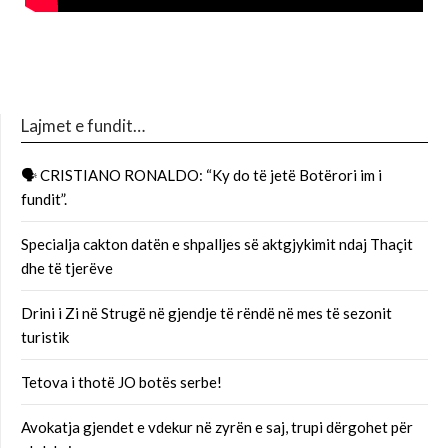
Lajmet e fundit…
🗣 CRISTIANO RONALDO: “Ky do të jetë Botërori im i
fundit”.
Specialja cakton datën e shpalljes së aktgjykimit ndaj Thaçit
dhe të tjerëve
Drini i Zi në Strugë në gjendje të rëndë në mes të sezonit
turistik
Tetova i thotë JO botës serbe!
Avokatja gjendet e vdekur në zyrën e saj, trupi dërgohet për