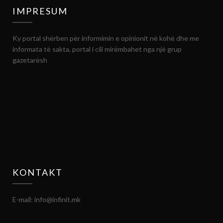
IMPRESUM
Ky portal shërben për informimin e opinionit në kohë dhe me
informata të sakta, portal i cili mirëmbahet nga një grup
gazetarësh
KONTAKT
E-mail: info@infinit.mk