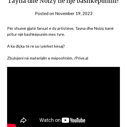
Tayna dhe Noizy në një bashkëpunim?
Posted on
November 19, 2023
Për shumë gjatë fansat e dy artistëve, Tayna dhe Noizy, kanë
pritur një bashkëpunim mes tyre.
A ka diçka të re sa i përket kësaj?
Zbulojeni në materialin e mëposhtëm. /Prive.al