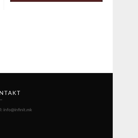
NTAKT
l: info@infinit.mk