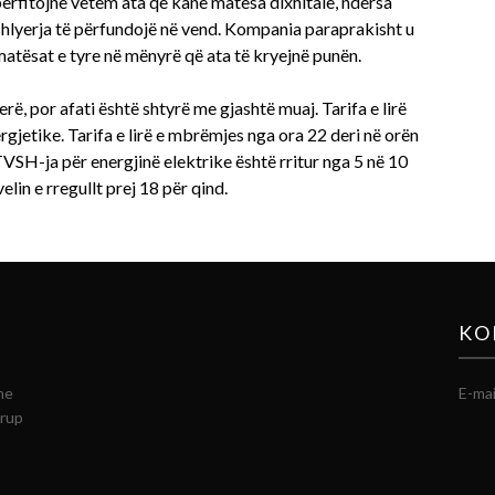
të përfitojnë vetëm ata që kanë matësa dixhitalë, ndërsa
ë shlyerja të përfundojë në vend. Kompania paraprakisht u
matësat e tyre në mënyrë që ata të kryejnë punën.
rë, por afati është shtyrë me gjashtë muaj. Tarifa e lirë
rgjetike. Tarifa e lirë e mbrëmjes nga ora 22 deri në orën
 TVSH-ja për energjinë elektrike është rritur nga 5 në 10
elin e rregullt prej 18 për qind.
KO
he
E-mai
grup