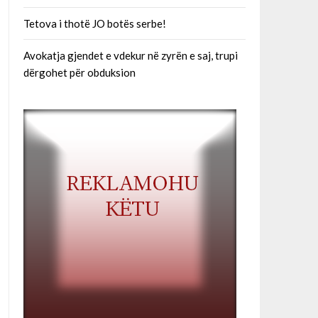
Tetova i thotë JO botës serbe!
Avokatja gjendet e vdekur në zyrën e saj, trupi
dërgohet për obduksion