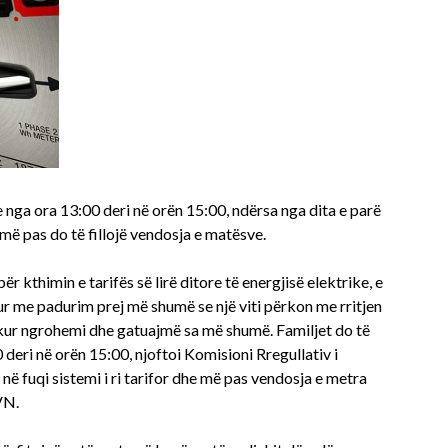
re nga ora 13:00 deri në orën 15:00, ndërsa nga dita e parë
he më pas do të fillojë vendosja e matësve.
thimin e tarifës së lirë ditore të energjisë elektrike, e
itur me padurim prej më shumë se një viti përkon me rritjen
i, kur ngrohemi dhe gatuajmë sa më shumë. Familjet do të
 deri në orën 15:00, njoftoi Komisioni Rregullativ i
 në fuqi sistemi i ri tarifor dhe më pas vendosja e metra
EVN.