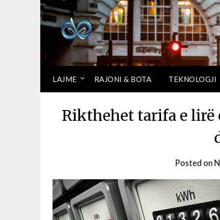
LAJME
RAJONI & BOTA
TEKNOLOGJI
Rikthehet tarifa e lirë
Posted on
N