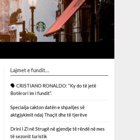
Lajmet e fundit…
🗣 CRISTIANO RONALDO: “Ky do të jetë
Botërori im i fundit”.
Specialja cakton datën e shpalljes së
aktgjykimit ndaj Thaçit dhe të tjerëve
Drini i Zi në Strugë në gjendje të rëndë në mes
të sezonit turistik