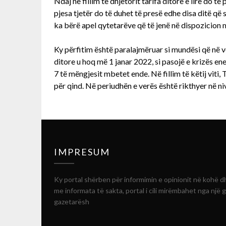
Ndaj në fillim të dhjetorit tarifa ditore e lirë do 
pjesa tjetër do të duhet të presë edhe disa ditë q
ka bërë apel qytetarëve që të jenë në dispozicion 
Ky përfitim është paralajmëruar si mundësi që në ve
ditore u hoq më 1 janar 2022, si pasojë e krizës ene
7 të mëngjesit mbetet ende. Në fillim të këtij viti,
për qind. Në periudhën e verës është rikthyer në niv
IMPRESUM
Ky portal shërben për informimin e opinionit në kohë d
me informata të sakta, portal i cili mirëmbahet nga një 
gazetarësh