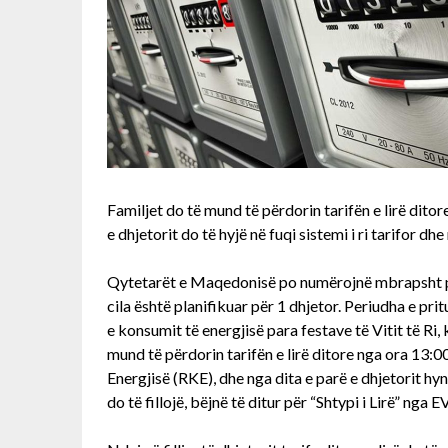
Familjet do të mund të përdorin tarifën e lirë dito
e dhjetorit do të hyjë në fuqi sistemi i ri tarifor d
Qytetarët e Maqedonisë po numërojnë mbrapsht për k
cila është planifikuar për 1 dhjetor. Periudha e pr
e konsumit të energjisë para festave të Vitit të R
mund të përdorin tarifën e lirë ditore nga ora 13:00
Energjisë (RKE), dhe nga dita e parë e dhjetorit hyn
do të fillojë, bëjnë të ditur për “Shtypi i Lirë” nga 