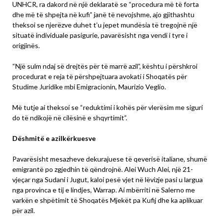
UNHCR, ra dakord në një deklaratë se “procedura më të forta
dhe më të shpejta në kufi” janë të nevojshme, ajo gjithashtu
theksoi se njerëzve duhet t’u jepet mundësia të tregojnë një
situatë individuale pasigurie, pavarësisht nga vendi i tyre i
origjinës.
“Një sulm ndaj së drejtës për të marrë azil”, kështu i përshkroi
procedurat e reja të përshpejtuara avokati i Shoqatës për
Studime Juridike mbi Emigracionin, Maurizio Veglio.
Më tutje ai theksoi se “reduktimi i kohës për vlerësim me siguri
do të ndikojë në cilësinë e shqyrtimit”.
Dëshmitë e azilkërkuesve
Pavarësisht mesazheve dekurajuese të qeverisë italiane, shumë
emigrantë po zgjedhin të qëndrojnë. Alei Wuch Alei, një 21-
vjeçar nga Sudani i Jugut, kaloi pesë vjet në lëvizje pasi u largua
nga provinca e tij e lindjes, Warrap. Ai mbërriti në Salerno me
varkën e shpëtimit të Shoqatës Mjekët pa Kufij dhe ka aplikuar
për azil.