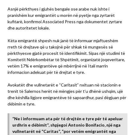
Asnjë përkthyes i gjuhës bengale ose arabe nuk ishte i
pranishëm kur emigrantët u morën në pyetje nga zyrtarët
kufitarë, konfirmoi Associated Press nga dokumentet zyrtare
dhe autoritetet lokale.
Këta emigrantë shpesh nuk janë të informuar mjaftueshëm
rreth të drejtave që u takojnë për shkak të mungesës së
përkthyesve gjatë procesit të identifikimit. Sipas një studimi të
Komitetit Ndërkombëtar të Shpëtimit, organizatë joqeveritare,
vetëm 17% e emigrantëve që mbërrijnë në Itali marrin
informacion adekuat për të drejtat e tyre.
Avokatët dhe vullnetarët e “Caritasit” nxituan në stacionin e
trenit të Salernos herët në mëngjes për t’u dhënë ushqim, ujë
dhe këshilla ligjore emigrantëve të sapoardhur, pasi dëgjuan për
dëbimin e tyre.
“Ne i informuam ata për të drejtën e tyre për të apeluar
urdhrin e dëbimit”, shpjegoi Antonio Bonifacio, një nga
vullnetarët në “Caritas”, “por vetëm emigrantët nga