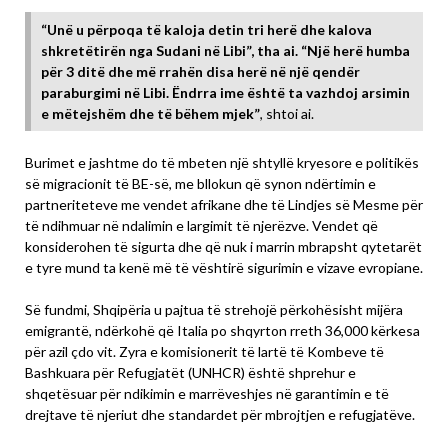
“Unë u përpoqa të kaloja detin tri herë dhe kalova
shkretëtirën nga Sudani në Libi”, tha ai. “Një herë humba
për 3 ditë dhe më rrahën disa herë në një qendër
paraburgimi në Libi. Ëndrra ime është ta vazhdoj arsimin
e mëtejshëm dhe të bëhem mjek”
, shtoi ai.
Burimet e jashtme do të mbeten një shtyllë kryesore e politikës
së migracionit të BE-së, me bllokun që synon ndërtimin e
partneriteteve me vendet afrikane dhe të Lindjes së Mesme për
të ndihmuar në ndalimin e largimit të njerëzve. Vendet që
konsiderohen të sigurta dhe që nuk i marrin mbrapsht qytetarët
e tyre mund ta kenë më të vështirë sigurimin e vizave evropiane.
Së fundmi, Shqipëria u pajtua të strehojë përkohësisht mijëra
emigrantë, ndërkohë që Italia po shqyrton rreth 36,000 kërkesa
për azil çdo vit. Zyra e komisionerit të lartë të Kombeve të
Bashkuara për Refugjatët (UNHCR) është shprehur e
shqetësuar për ndikimin e marrëveshjes në garantimin e të
drejtave të njeriut dhe standardet për mbrojtjen e refugjatëve.