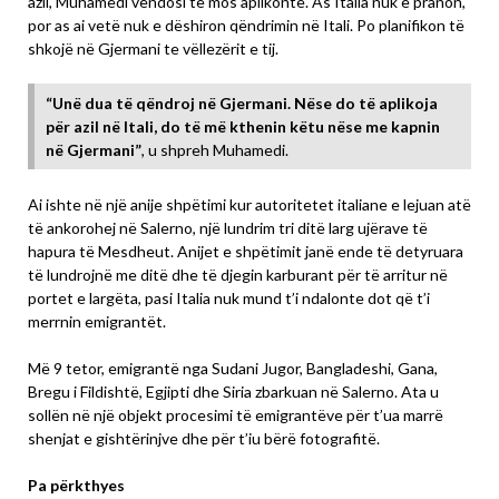
azil, Muhamedi vendosi të mos aplikonte. As Italia nuk e pranon,
por as ai vetë nuk e dëshiron qëndrimin në Itali. Po planifikon të
shkojë në Gjermani te vëllezërit e tij.
“Unë dua të qëndroj në Gjermani. Nëse do të aplikoja
për azil në Itali, do të më kthenin këtu nëse me kapnin
në Gjermani”
, u shpreh Muhamedi.
Ai ishte në një anije shpëtimi kur autoritetet italiane e lejuan atë
të ankorohej në Salerno, një lundrim tri ditë larg ujërave të
hapura të Mesdheut. Anijet e shpëtimit janë ende të detyruara
të lundrojnë me ditë dhe të djegin karburant për të arritur në
portet e largëta, pasi Italia nuk mund t’i ndalonte dot që t’i
merrnin emigrantët.
Më 9 tetor, emigrantë nga Sudani Jugor, Bangladeshi, Gana,
Bregu i Fildishtë, Egjipti dhe Siria zbarkuan në Salerno. Ata u
sollën në një objekt procesimi të emigrantëve për t’ua marrë
shenjat e gishtërinjve dhe për t’iu bërë fotografitë.
Pa përkthyes