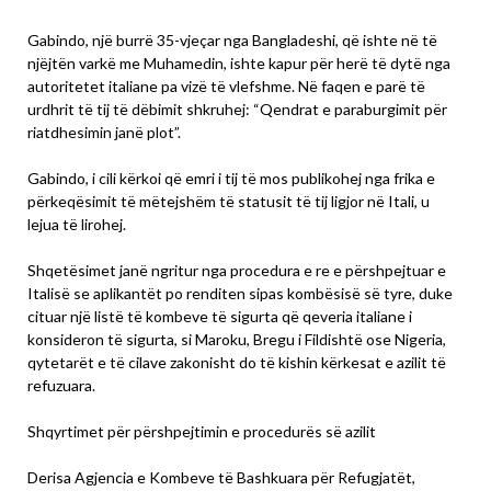
Gabindo, një burrë 35-vjeçar nga Bangladeshi, që ishte në të
njëjtën varkë me Muhamedin, ishte kapur për herë të dytë nga
autoritetet italiane pa vizë të vlefshme. Në faqen e parë të
urdhrit të tij të dëbimit shkruhej: “Qendrat e paraburgimit për
riatdhesimin janë plot”.
Gabindo, i cili kërkoi që emri i tij të mos publikohej nga frika e
përkeqësimit të mëtejshëm të statusit të tij ligjor në Itali, u
lejua të lirohej.
Shqetësimet janë ngritur nga procedura e re e përshpejtuar e
Italisë se aplikantët po renditen sipas kombësisë së tyre, duke
cituar një listë të kombeve të sigurta që qeveria italiane i
konsideron të sigurta, si Maroku, Bregu i Fildishtë ose Nigeria,
qytetarët e të cilave zakonisht do të kishin kërkesat e azilit të
refuzuara.
Shqyrtimet për përshpejtimin e procedurës së azilit
Derisa Agjencia e Kombeve të Bashkuara për Refugjatët,