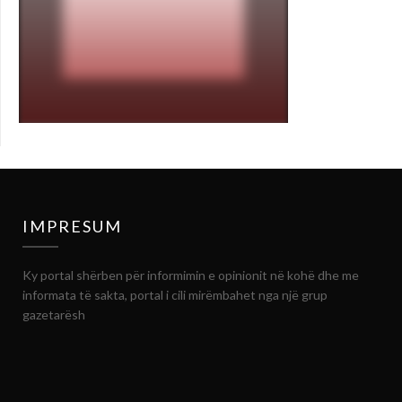
IMPRESUM
Ky portal shërben për informimin e opinionit në kohë dhe me
informata të sakta, portal i cili mirëmbahet nga një grup
gazetarësh