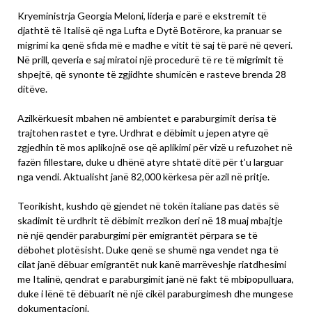
Kryeministrja Georgia Meloni, liderja e parë e ekstremit të
djathtë të Italisë që nga Lufta e Dytë Botërore, ka pranuar se
migrimi ka qenë sfida më e madhe e vitit të saj të parë në qeveri.
Në prill, qeveria e saj miratoi një procedurë të re të migrimit të
shpejtë, që synonte të zgjidhte shumicën e rasteve brenda 28
ditëve.
Azilkërkuesit mbahen në ambientet e paraburgimit derisa të
trajtohen rastet e tyre. Urdhrat e dëbimit u jepen atyre që
zgjedhin të mos aplikojnë ose që aplikimi për vizë u refuzohet në
fazën fillestare, duke u dhënë atyre shtatë ditë për t’u larguar
nga vendi. Aktualisht janë 82,000 kërkesa për azil në pritje.
Teorikisht, kushdo që gjendet në tokën italiane pas datës së
skadimit të urdhrit të dëbimit rrezikon deri në 18 muaj mbajtje
në një qendër paraburgimi për emigrantët përpara se të
dëbohet plotësisht. Duke qenë se shumë nga vendet nga të
cilat janë dëbuar emigrantët nuk kanë marrëveshje riatdhesimi
me Italinë, qendrat e paraburgimit janë në fakt të mbipopulluara,
duke i lënë të dëbuarit në një cikël paraburgimesh dhe mungese
dokumentacioni.