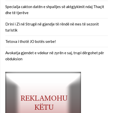
Specialja cakton datën e shpalljes së aktgjykimit ndaj Thaçit
dhe të tjerëve
Drini i Zi në Strugë në gjendje të rëndë në mes të sezonit
turistik
Tetova i thotë JO botës serbe!
Avokatja gjendet e vdekur në zyrën e saj, trupi dërgohet për
obduksion