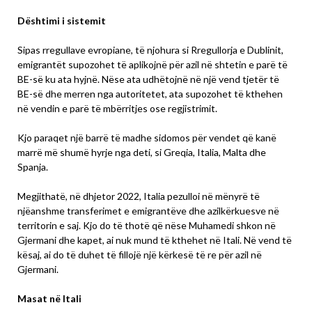
Dështimi i sistemit
Sipas rregullave evropiane, të njohura si Rregullorja e Dublinit,
emigrantët supozohet të aplikojnë për azil në shtetin e parë të
BE-së ku ata hyjnë. Nëse ata udhëtojnë në një vend tjetër të
BE-së dhe merren nga autoritetet, ata supozohet të kthehen
në vendin e parë të mbërritjes ose regjistrimit.
Kjo paraqet një barrë të madhe sidomos për vendet që kanë
marrë më shumë hyrje nga deti, si Greqia, Italia, Malta dhe
Spanja.
Megjithatë, në dhjetor 2022, Italia pezulloi në mënyrë të
njëanshme transferimet e emigrantëve dhe azilkërkuesve në
territorin e saj. Kjo do të thotë që nëse Muhamedi shkon në
Gjermani dhe kapet, ai nuk mund të kthehet në Itali. Në vend të
kësaj, ai do të duhet të fillojë një kërkesë të re për azil në
Gjermani.
Masat në Itali