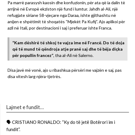
Pa marrë parasysh kaosin dhe konfuzionin, për ata që ia dalin të
arrijnë në Evropë ekziston një fund i lumtur. Jahdh al-Ali, një
refugjate siriane 58-vjeçare nga Daraa, ishte gjithashtu në
anijen e shpëtimit të shoqatës “Mjekët Pa Kufij”. Ajo aplikoi për
azil në Itali, por destinacioni i saj i preferuar ishte Franca.
“Kam dëshirë të shkoj te vajza ime në Francë. Do të doja
që të mund të qëndroja atje pranë saj dhe të bëja diçka
për popullin francez”
, tha al-Ali në Salerno.
Disa javë më vonë, ajo u ribashkua përsëri me vajzën e saj, pas
disa vitesh larg njëra-tjetrës.
Lajmet e fundit…
🗣 CRISTIANO RONALDO: “Ky do të jetë Botërori im i
fundit”.