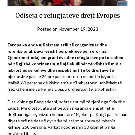
Odiseja e refugjatëve drejt Evropës
Posted on
November 19, 2023
Evropa ka ende një sistem azili të çorganizuar dhe
jofunksional, pavarësisht përpjekjeve për reforma.
Qëndrimet ndaj emigrantëve dhe refugjatëve po forcohen
në të gjithë kontinentin, në një ekuilibër të vështirë midis
mbrojtjes së kufijve dhe respektimit të të drejtave të
njeriut.
Më pak se 24 orë pasi mbërritën në portin jugor të
Italisë, 60 persona që kishin arritur t’i mbijetonin udhëtimit të
rrezikshëm me varkë nga Libia, u urdhëruan të largoheshin.
Disa vinin nga Bangladeshi, ndërsa shumë të tjerë nga Siria dhe
Egjipti. Më 6 tetor, ata u shpëtuan nga anija e shpëtimit e
drejtuar nga organizata humanitare “Mjekët pa Kufij”, pasi kaluan
dhjetë orë në det në dy varka të stërmbushura që mbanin
gjithsej 258 persona. Varkat ndodheshin 50 kilometra nga
brigjet e Libisë.