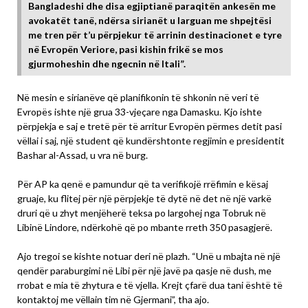
Bangladeshi dhe disa egjiptianë paraqitën ankesën me
avokatët tanë, ndërsa sirianët u larguan me shpejtësi
me tren për t’u përpjekur të arrinin destinacionet e tyre
në Evropën Veriore, pasi kishin frikë se mos
gjurmoheshin dhe ngecnin në Itali”.
Në mesin e sirianëve që planifikonin të shkonin në veri të
Evropës ishte një grua 33-vjeçare nga Damasku. Kjo ishte
përpjekja e saj e tretë për të arritur Evropën përmes detit pasi
vëllai i saj, një student që kundërshtonte regjimin e presidentit
Bashar al-Assad, u vra në burg.
Për AP ka qenë e pamundur që ta verifikojë rrëfimin e kësaj
gruaje, ku flitej për një përpjekje të dytë në det në një varkë
druri që u zhyt menjëherë teksa po largohej nga Tobruk në
Libinë Lindore, ndërkohë që po mbante rreth 350 pasagjerë.
Ajo tregoi se kishte notuar deri në plazh. “Unë u mbajta në një
qendër paraburgimi në Libi për një javë pa qasje në dush, me
rrobat e mia të zhytura e të vjella. Krejt çfarë dua tani është të
kontaktoj me vëllain tim në Gjermani”, tha ajo.