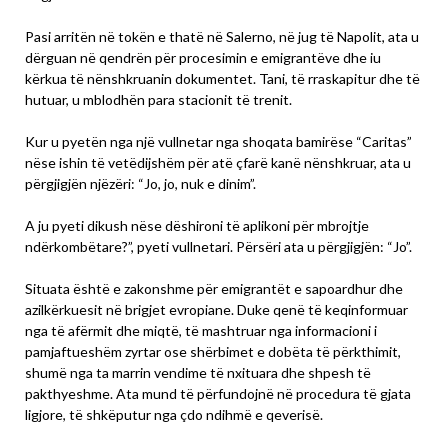
Pasi arritën në tokën e thatë në Salerno, në jug të Napolit, ata u
dërguan në qendrën për procesimin e emigrantëve dhe iu
kërkua të nënshkruanin dokumentet. Tani, të rraskapitur dhe të
hutuar, u mblodhën para stacionit të trenit.
Kur u pyetën nga një vullnetar nga shoqata bamirëse “Caritas”
nëse ishin të vetëdijshëm për atë çfarë kanë nënshkruar, ata u
përgjigjën njëzëri: “Jo, jo, nuk e dinim”.
A ju pyeti dikush nëse dëshironi të aplikoni për mbrojtje
ndërkombëtare?”, pyeti vullnetari. Përsëri ata u përgjigjën: “Jo”.
Situata është e zakonshme për emigrantët e sapoardhur dhe
azilkërkuesit në brigjet evropiane. Duke qenë të keqinformuar
nga të afërmit dhe miqtë, të mashtruar nga informacioni i
pamjaftueshëm zyrtar ose shërbimet e dobëta të përkthimit,
shumë nga ta marrin vendime të nxituara dhe shpesh të
pakthyeshme. Ata mund të përfundojnë në procedura të gjata
ligjore, të shkëputur nga çdo ndihmë e qeverisë.