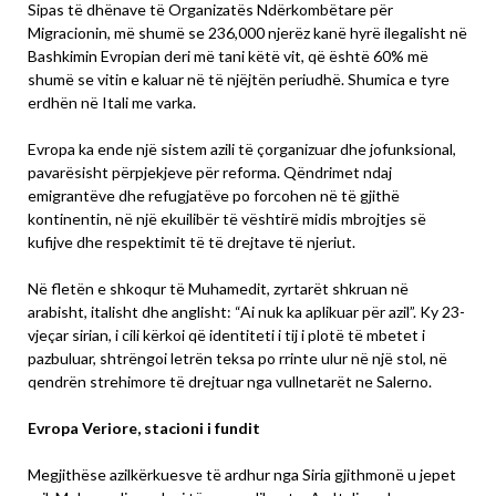
Sipas të dhënave të Organizatës Ndërkombëtare për
Migracionin, më shumë se 236,000 njerëz kanë hyrë ilegalisht në
Bashkimin Evropian deri më tani këtë vit, që është 60% më
shumë se vitin e kaluar në të njëjtën periudhë. Shumica e tyre
erdhën në Itali me varka.
Evropa ka ende një sistem azili të çorganizuar dhe jofunksional,
pavarësisht përpjekjeve për reforma. Qëndrimet ndaj
emigrantëve dhe refugjatëve po forcohen në të gjithë
kontinentin, në një ekuilibër të vështirë midis mbrojtjes së
kufijve dhe respektimit të të drejtave të njeriut.
Në fletën e shkoqur të Muhamedit, zyrtarët shkruan në
arabisht, italisht dhe anglisht: “Ai nuk ka aplikuar për azil”. Ky 23-
vjeçar sirian, i cili kërkoi që identiteti i tij i plotë të mbetet i
pazbuluar, shtrëngoi letrën teksa po rrinte ulur në një stol, në
qendrën strehimore të drejtuar nga vullnetarët ne Salerno.
Evropa Veriore, stacioni i fundit
Megjithëse azilkërkuesve të ardhur nga Siria gjithmonë u jepet