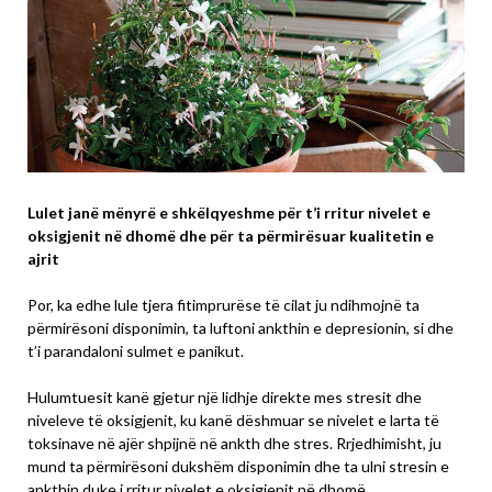
Lulet janë mënyrë e shkëlqyeshme për t’i rritur nivelet e
oksigjenit në dhomë dhe për ta përmirësuar kualitetin e
ajrit
Por, ka edhe lule tjera fitimprurëse të cilat ju ndihmojnë ta
përmirësoni disponimin, ta luftoni ankthin e depresionin, si dhe
t’i parandaloni sulmet e panikut.
Hulumtuesit kanë gjetur një lidhje direkte mes stresit dhe
niveleve të oksigjenit, ku kanë dëshmuar se nivelet e larta të
toksinave në ajër shpijnë në ankth dhe stres. Rrjedhimisht, ju
mund ta përmirësoni dukshëm disponimin dhe ta ulni stresin e
ankthin duke i rritur nivelet e oksigjenit në dhomë.