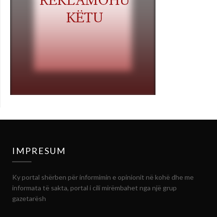
IMPRESUM
Ky portal shërben për informimin e opinionit në kohë dhe me
informata të sakta, portal i cili mirëmbahet nga një grup
gazetarësh