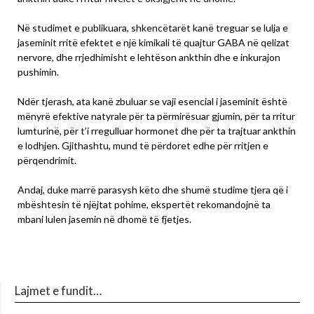
Në studimet e publikuara, shkencëtarët kanë treguar se lulja e
jaseminit rritë efektet e një kimikali të quajtur GABA në qelizat
nervore, dhe rrjedhimisht e lehtëson ankthin dhe e inkurajon
pushimin.
Ndër tjerash, ata kanë zbuluar se vaji esencial i jaseminit është
mënyrë efektive natyrale për ta përmirësuar gjumin, për ta rritur
lumturinë, për t’i rregulluar hormonet dhe për ta trajtuar ankthin
e lodhjen. Gjithashtu, mund të përdoret edhe për rritjen e
përqendrimit.
Andaj, duke marrë parasysh këto dhe shumë studime tjera që i
mbështesin të njëjtat pohime, ekspertët rekomandojnë ta
mbani lulen jasemin në dhomë të fjetjes.
Lajmet e fundit…