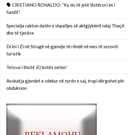
🗣 CRISTIANO RONALDO: “Ky do të jetë Botërori im i
fundit”.
Specialja cakton datën e shpalljes së aktgjykimit ndaj Thaçit
dhe të tjerëve
Drini i Zi në Strugë në gjendje të rëndë në mes të sezonit
turistik
Tetova i thotë JO botës serbe!
Avokatja gjendet e vdekur në zyrën e saj, trupi dërgohet për
obduksion