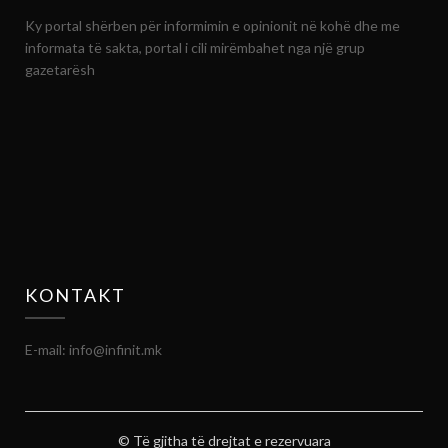
Ky portal shërben për informimin e opinionit në kohë dhe me
informata të sakta, portal i cili mirëmbahet nga një grup
gazetarësh
KONTAKT
E-mail: info@infinit.mk
© Të gjitha të drejtat e rezervuara