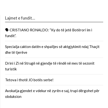
Lajmet e fundit…
🗣 CRISTIANO RONALDO: “Ky do të jetë Botërori im i
fundit”.
Specialja cakton datën e shpalljes së aktgjykimit ndaj Thaçit
dhe të tjerëve
Drini i Zi në Strugë në gjendje të rëndë në mes të sezonit
turistik
Tetova i thotë JO botës serbe!
Avokatja gjendet e vdekur në zyrën e saj, trupi dërgohet për
obduksion