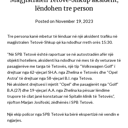
lëndohen tre person
Posted on
November 19, 2023
Tre persona kanë mbetur të lënduar në një aksident trafiku në
magjistralen Tetovë-Shkup që ka ndodhur rreth orës 15:30.
“Në SPB Tetovë është raportuar se në autostradën afër një
objekti hoteliere, aksidenti ka ndodhur në mes të dy veturave të
pasagjerëve me targa të Tetovës, një tip “Volkswagen Golf” i
drejtuar nga 62-vjeçari SH.A. nga Zhelina e Tetovës dhe “Opel
Astra” të drejtuar nga 58-vjeçari B.I. nga Tetova.
Në aksident drejtuesi i mjetit “Opel” dhe pasagjerët nga “Golf”
B.A.(27) dhe 19-vjeçari A.A. nga Zhelina ka pësuar lëndime
trupore të cilat janë konstatuar në Spitalin klinik të Tetovës”,
njofton Marjan Josifoski, zëdhënës i SPB Tetovë.
Një ekip policor nga SPB Tetovë ka bërë ekspertizë në vendin e
ngjarjes.