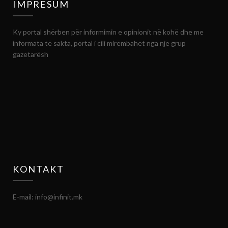
IMPRESUM
Ky portal shërben për informimin e opinionit në kohë dhe me
informata të sakta, portal i cili mirëmbahet nga një grup
gazetarësh
KONTAKT
E-mail: info@infinit.mk