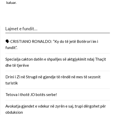
kaluar.
Lajmet e fundit…
🗣 CRISTIANO RONALDO: “Ky do të jetë Botërori im i
fundit”.
Specialja cakton datën e shpalljes së aktgjykimit ndaj Thaçit
dhe të tjerëve
Drini i Zi në Strugë në gjendje të rëndë në mes të sezonit
turistik
Tetova i thotë JO botës serbe!
Avokatja gjendet e vdekur në zyrën e saj, trupi dërgohet për
obduksion