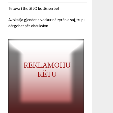
Tetova i thotë JO botës serbe!
Avokatja gjendet e vdekur në zyrën e saj, trupi
dërgohet për obduksion