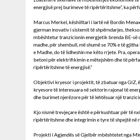
energjisë prej burimeve të ripërtëritshme”, ka përf
Marcus Merkel, këshilltari i lartë në Bordin M
gjerman inovativ i sistemit të shpërndarjes, theksoi
mbështetur tranzicionin energjetik brenda BE-së dh
madhe, për shembull, më shumë se 70% e të gjitha 
e Madhe, do të lidheshin me këto rrjete. Pra, opera
betoni për elektrifikimin e mëtejshëm dhe të përf
ripërtëritshme të energjisë.“
Objektivi kryesor i projektit, të zbatuar nga GIZ, ë
kryesore të interesuara në sektorin rajonal të ener
dhe burimet njerëzore për të lehtësuar një tranzic
Kjo nismë trevjeçare është e përkushtuar për të nx
ripërtëritshme dhe integrimin e tyre të shpejtë në r
Projekti i Agjendës së Gjelbër mbështetet nga M