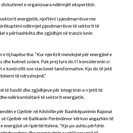
ë diskutimet e organizuara ndërmjët ekspertësh.
sektorit energjetik, njoftimi i pjesëmarrësve me
 mirëkuptimi ndërmjet pjesëmarrësve të sektorit të
dat e përbashkëta dhe zgjidhjet në tranzicionin
n e tij hapëse tha: “Kur njerëzit mendojnë për energjinë e
s dhe kulmet solare. Pak prej tyre do t’i konsideronin si
t e kontrollit ose stacionet tansformative. Kjo do të jetë
ndohemi të ndryshojmë.”
 të fundit dhe zgjidhjeve për integrimin e rrjetit të
 dhe ndërkombëtarë të sektorit energjetik.
jendën e Gjelbër në Këshillin për Bashkëpunimin Rajonal
ës së Gjelbër në Ballkanin Perëndimor kërkon angazhim të
e energjisë së ripërtëritshme. “Kjo po ashtu përfshin
 qëndrueshme dhe promovimin e vetëkonsumit të