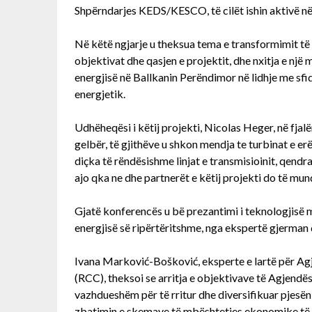
Shpërndarjes KEDS/KESCO, të cilët ishin aktivë n
Në këtë ngjarje u theksua tema e transformimit të 
objektivat dhe qasjen e projektit, dhe nxitja e një
energjisë në Ballkanin Perëndimor në lidhje me sfi
energjetik.
Udhëheqësi i këtij projekti, Nicolas Heger, në fjalë
gelbër, të gjithëve u shkon mendja te turbinat e erë
diçka të rëndësishme linjat e transmisioinit, qendra
ajo qka ne dhe partnerët e këtij projekti do të mu
Gjatë konferencës u bë prezantimi i teknologjisë më
energjisë së ripërtëritshme, nga ekspertë gjerman
Ivana Marković-Bošković, eksperte e lartë për Ag
(RCC), theksoi se arritja e objektivave të Agjend
vazhdueshëm për të rritur dhe diversifikuar pjesën 
zbatimin e skemave të mbështetjes ekonomike të