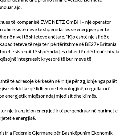
unduar ajo.
enaxhues të kompanisë EWE NETZ GmBH – një operator
 rolin e sistemeve të shpërndarjes së energjisë për të
e në nivel të shteteve anëtare. “Kjo është një sfidë e
kapaciteteve të reja të ripërtëritshme në BE27+Britania
torët e sistemit të shpërndarjes duhet të ndërtojnë shtylla
aqësojnë integruesit kryesorë të burimeve të
shtë të adresojë kërkesën në rritje për zgjidhje nga palët
gjisë elektrike që lidhen me teknologjinë, rregullatorët
ion energjetik miqësor ndaj mjedisit dhe klimës.
itur një tranzicion energjetik të përqendruar në burimet e
rjetet e energjisë.
inistria Federale Gjermane për Bashkëpunim Ekonomik