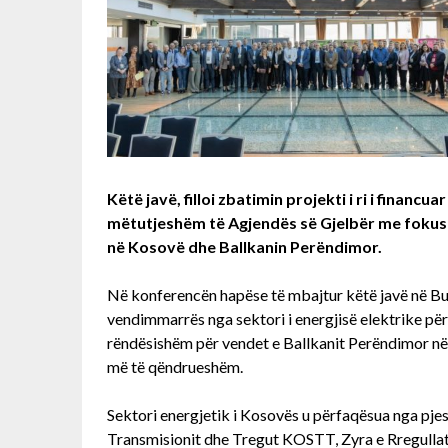
Këtë javë, filloi zbatimin projekti i ri i finan
mëtutjeshëm të Agjendës së Gjelbër me fokus n
në Kosovë dhe Ballkanin Perëndimor.
Në konferencën hapëse të mbajtur këtë javë në Bud
vendimmarrës nga sektori i energjisë elektrike për
rëndësishëm për vendet e Ballkanit Perëndimor në r
më të qëndrueshëm.
Sektori energjetik i Kosovës u përfaqësua nga pje
Transmisionit dhe Tregut KOSTT, Zyra e Rregullato