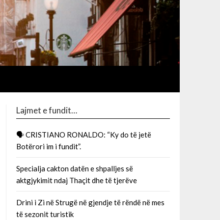
Lajmet e fundit…
🗣 CRISTIANO RONALDO: “Ky do të jetë
Botërori im i fundit”.
Specialja cakton datën e shpalljes së
aktgjykimit ndaj Thaçit dhe të tjerëve
Drini i Zi në Strugë në gjendje të rëndë në mes
të sezonit turistik