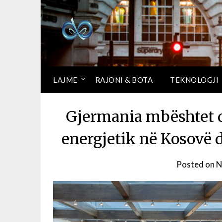
LAJME
RAJONI & BOTA
TEKNOLOGJI
Gjermania mbështet d
energjetik në Kosovë
Posted on
N