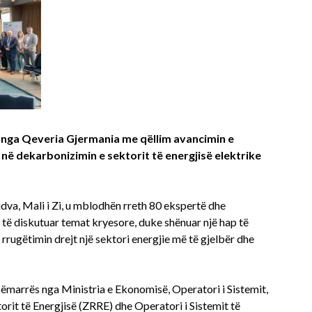
cuar nga Qeveria Gjermania me qëllim avancimin e
ë dekarbonizimin e sektorit të energjisë elektrike
va, Mali i Zi, u mblodhën rreth 80 ekspertë dhe
 të diskutuar temat kryesore, duke shënuar një hap të
rugëtimin drejt një sektori energjie më të gjelbër dhe
sëmarrës nga Ministria e Ekonomisë, Operatori i Sistemit,
rit të Energjisë (ZRRE) dhe Operatori i Sistemit të