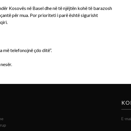
undër Kosovës në Basel dhe në të njëjtën kohë të barazosh
ntë për mua. Por prioriteti i parë është sigurisht
iri.
 më telefonojnë çdo ditë”.
nesër.
KO
he
E-mai
grup