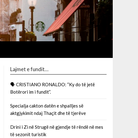
Lajmet e fundit…
🗣 CRISTIANO RONALDO: “Ky do të jetë
Botërori im i fundit”.
Specialja cakton datën e shpalljes së
aktgjykimit ndaj Thaçit dhe të tjerëve
Drini i Zi në Strugë në gjendje të rëndë në mes
të sezonit turistik