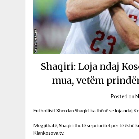
Shaqiri: Loja ndaj Ko
mua, vetëm prindër
Posted on
N
Futbollisti Xherdan Shaqiri ka thënë se loja ndaj Ko
Megjithatë, Shaqiri thotë se prioritet për të ëshë
Klankosova.tv.