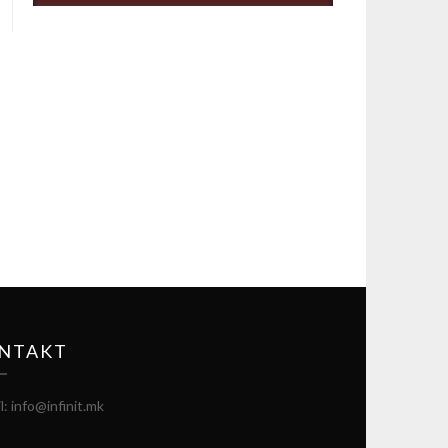
NTAKT
l: info@infinit.mk