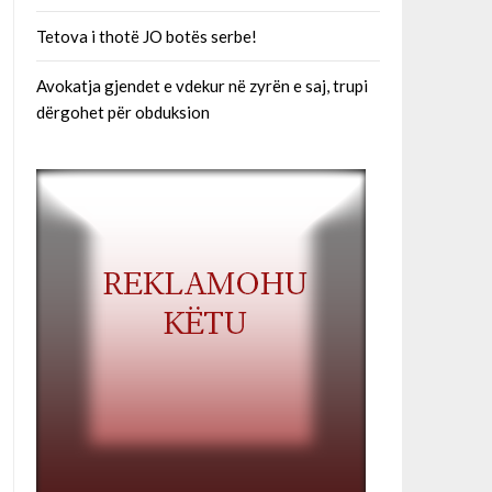
Tetova i thotë JO botës serbe!
Avokatja gjendet e vdekur në zyrën e saj, trupi
dërgohet për obduksion