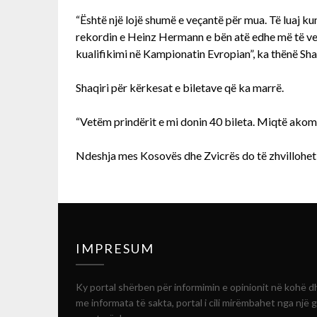
“Është një lojë shumë e veçantë për mua. Të luaj k
rekordin e Heinz Hermann e bën atë edhe më të veça
kualifikimi në Kampionatin Evropian”, ka thënë Shaq
Shaqiri për kërkesat e biletave që ka marrë.
“Vetëm prindërit e mi donin 40 bileta. Miqtë akoma
Ndeshja mes Kosovës dhe Zvicrës do të zhvillohet 
IMPRESUM
Ky portal shërben për informimin e opinionit në kohë d
me informata të sakta, portal i cili mirëmbahet nga një 