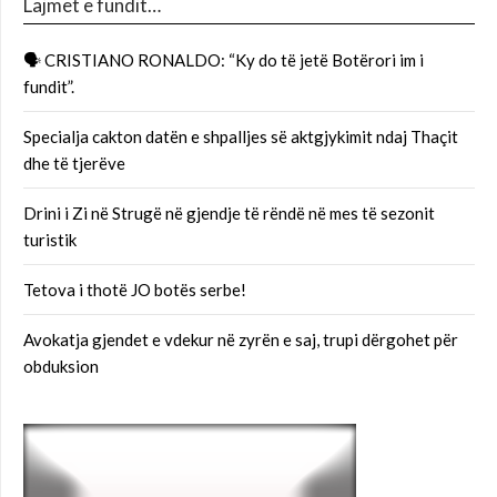
Lajmet e fundit…
🗣 CRISTIANO RONALDO: “Ky do të jetë Botërori im i
fundit”.
Specialja cakton datën e shpalljes së aktgjykimit ndaj Thaçit
dhe të tjerëve
Drini i Zi në Strugë në gjendje të rëndë në mes të sezonit
turistik
Tetova i thotë JO botës serbe!
Avokatja gjendet e vdekur në zyrën e saj, trupi dërgohet për
obduksion