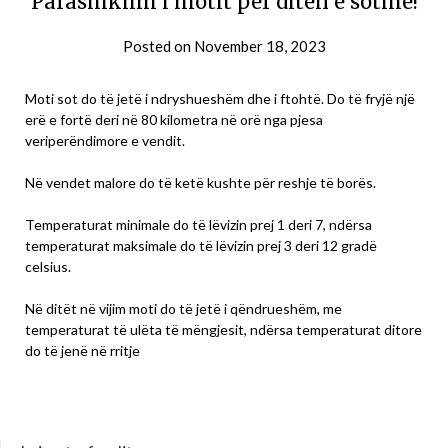
Parashikimi i motit për diten e sotme!
Posted on
November 18, 2023
Moti sot do të jetë i ndryshueshëm dhe i ftohtë. Do të fryjë një
erë e fortë deri në 80 kilometra në orë nga pjesa
veriperëndimore e vendit.
Në vendet malore do të ketë kushte për reshje të borës.
Temperaturat minimale do të lëvizin prej 1 deri 7, ndërsa
temperaturat maksimale do të lëvizin prej 3 deri 12 gradë
celsius.
Në ditët në vijim moti do të jetë i qëndrueshëm, me
temperaturat të ulëta të mëngjesit, ndërsa temperaturat ditore
do të jenë në rritje