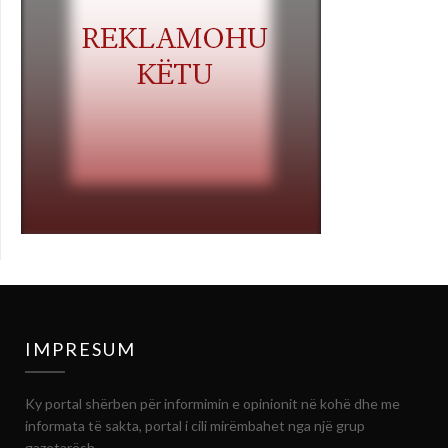
IMPRESUM
Ky portal shërben për informimin e opinionit në kohë dhe me
informata të sakta, portal i cili mirëmbahet nga një grup
gazetarësh