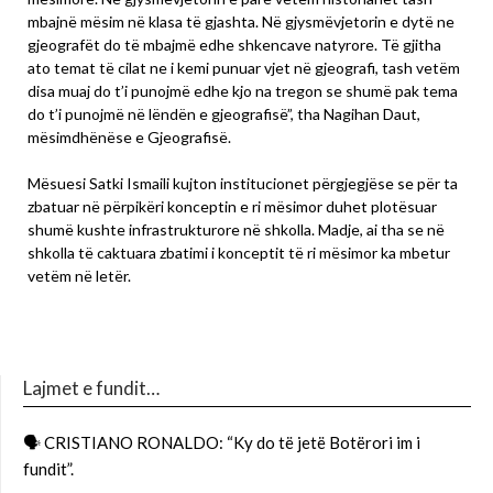
mbajnë mësim në klasa të gjashta. Në gjysmëvjetorin e dytë ne
gjeografët do të mbajmë edhe shkencave natyrore. Të gjitha
ato temat të cilat ne i kemi punuar vjet në gjeografi, tash vetëm
disa muaj do t’i punojmë edhe kjo na tregon se shumë pak tema
do t’i punojmë në lëndën e gjeografisë”, tha Nagihan Daut,
mësimdhënëse e Gjeografisë.
Mësuesi Satki Ismaili kujton institucionet përgjegjëse se për ta
zbatuar në përpikëri konceptin e ri mësimor duhet plotësuar
shumë kushte infrastrukturore në shkolla. Madje, ai tha se në
shkolla të caktuara zbatimi i konceptit të ri mësimor ka mbetur
vetëm në letër.
Lajmet e fundit…
🗣 CRISTIANO RONALDO: “Ky do të jetë Botërori im i
fundit”.