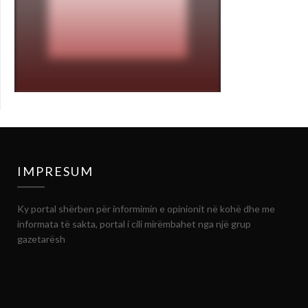
IMPRESUM
Ky portal shërben për informimin e opinionit në kohë dhe me
informata të sakta, portal i cili mirëmbahet nga një grup
gazetarësh