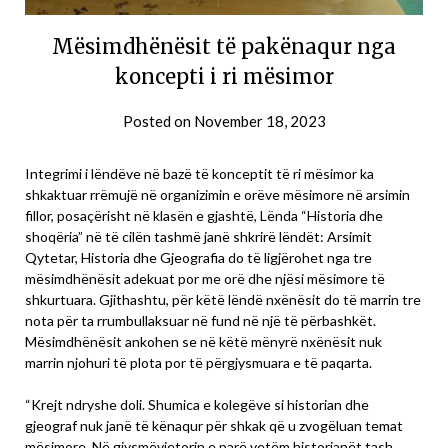
Mësimdhënësit të pakënaqur nga
koncepti i ri mësimor
Posted on
November 18, 2023
Integrimi i lëndëve në bazë të konceptit të ri mësimor ka
shkaktuar rrëmujë në organizimin e orëve mësimore në arsimin
fillor, posaçërisht në klasën e gjashtë, Lënda “Historia dhe
shoqëria” në të cilën tashmë janë shkrirë lëndët: Arsimit
Qytetar, Historia dhe Gjeografia do të ligjërohet nga tre
mësimdhënësit adekuat por me orë dhe njësi mësimore të
shkurtuara. Gjithashtu, për këtë lëndë nxënësit do të marrin tre
nota për ta rrumbullaksuar në fund në një të përbashkët.
Mësimdhënësit ankohen se në këtë mënyrë nxënësit nuk
marrin njohuri të plota por të përgjysmuara e të paqarta.
“Krejt ndryshe doli. Shumica e kolegëve si historian dhe
gjeograf nuk janë të kënaqur për shkak që u zvogëluan temat
mësimore. Në gjysmëvjetorin e parë vetëm historianët tash