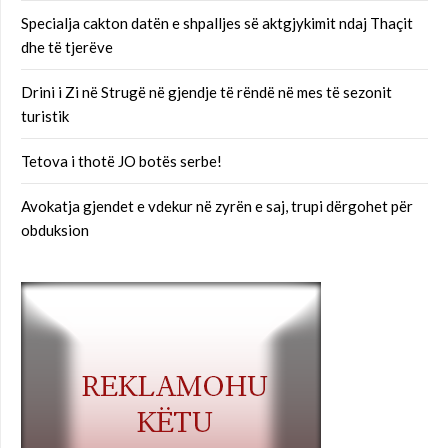
Specialja cakton datën e shpalljes së aktgjykimit ndaj Thaçit
dhe të tjerëve
Drini i Zi në Strugë në gjendje të rëndë në mes të sezonit
turistik
Tetova i thotë JO botës serbe!
Avokatja gjendet e vdekur në zyrën e saj, trupi dërgohet për
obduksion