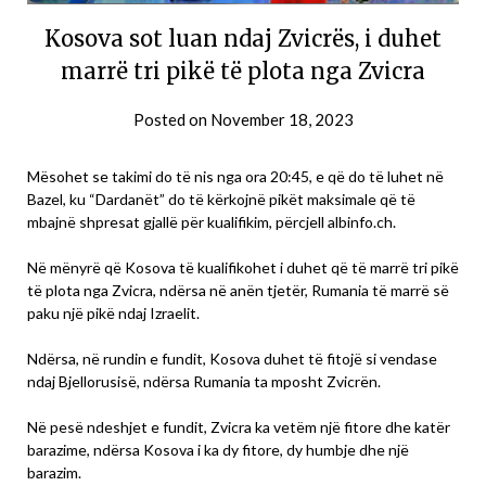
Kosova sot luan ndaj Zvicrës, i duhet
marrë tri pikë të plota nga Zvicra
Posted on
November 18, 2023
Mësohet se takimi do të nis nga ora 20:45, e që do të luhet në
Bazel, ku “Dardanët” do të kërkojnë pikët maksimale që të
mbajnë shpresat gjallë për kualifikim, përcjell albinfo.ch.
Në mënyrë që Kosova të kualifikohet i duhet që të marrë tri pikë
të plota nga Zvicra, ndërsa në anën tjetër, Rumania të marrë së
paku një pikë ndaj Izraelit.
Ndërsa, në rundin e fundit, Kosova duhet të fitojë si vendase
ndaj Bjellorusisë, ndërsa Rumania ta mposht Zvicrën.
Në pesë ndeshjet e fundit, Zvicra ka vetëm një fitore dhe katër
barazime, ndërsa Kosova i ka dy fitore, dy humbje dhe një
barazim.