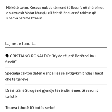
Në këtë takim, Kosova nuk do të mund të llogaris në shërbimet
e sulmuesit Vedat Muriqi, i cili është lënduar në takimin që
Kosova pati me Izraelin.
Lajmet e fundit…
🗣 CRISTIANO RONALDO: “Ky do të jetë Botërori im i
fundit”.
Specialja cakton datën e shpalljes së aktgjykimit ndaj Thaçit
dhe të tjerëve
Drini i Zi në Strugë në gjendje të rëndë në mes të sezonit
turistik
Tetova i thotë JO botës serbe!