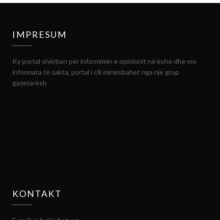
IMPRESUM
Ky portal shërben për informimin e opinionit në kohë dhe me
informata të sakta, portal i cili mirëmbahet nga një grup
gazetarësh
KONTAKT