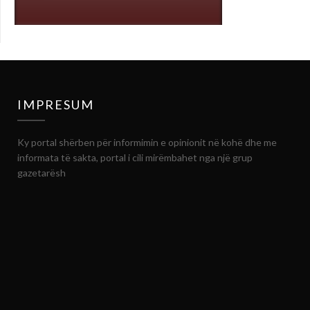
IMPRESUM
Ky portal shërben për informimin e opinionit në kohë dhe me
informata të sakta, portal i cili mirëmbahet nga një grup
gazetarësh