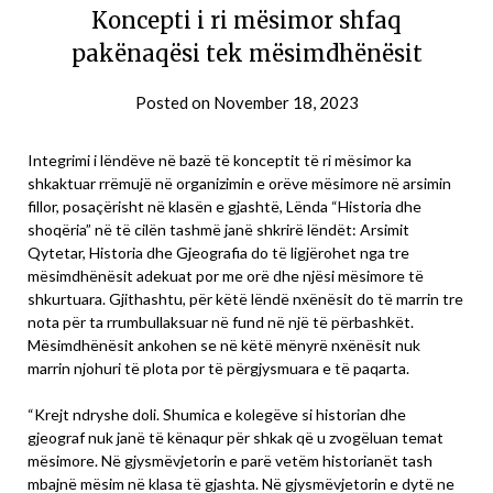
Koncepti i ri mësimor shfaq
pakënaqësi tek mësimdhënësit
Posted on
November 18, 2023
Integrimi i lëndëve në bazë të konceptit të ri mësimor ka
shkaktuar rrëmujë në organizimin e orëve mësimore në arsimin
fillor, posaçërisht në klasën e gjashtë, Lënda “Historia dhe
shoqëria” në të cilën tashmë janë shkrirë lëndët: Arsimit
Qytetar, Historia dhe Gjeografia do të ligjërohet nga tre
mësimdhënësit adekuat por me orë dhe njësi mësimore të
shkurtuara. Gjithashtu, për këtë lëndë nxënësit do të marrin tre
nota për ta rrumbullaksuar në fund në një të përbashkët.
Mësimdhënësit ankohen se në këtë mënyrë nxënësit nuk
marrin njohuri të plota por të përgjysmuara e të paqarta.
“Krejt ndryshe doli. Shumica e kolegëve si historian dhe
gjeograf nuk janë të kënaqur për shkak që u zvogëluan temat
mësimore. Në gjysmëvjetorin e parë vetëm historianët tash
mbajnë mësim në klasa të gjashta. Në gjysmëvjetorin e dytë ne