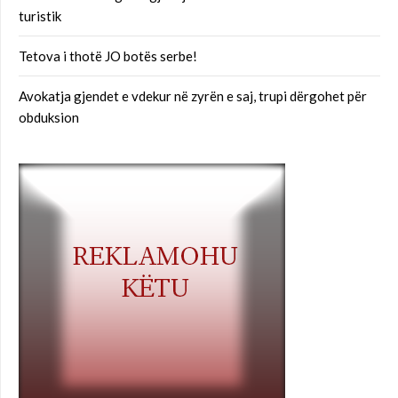
turistik
Tetova i thotë JO botës serbe!
Avokatja gjendet e vdekur në zyrën e saj, trupi dërgohet për
obduksion