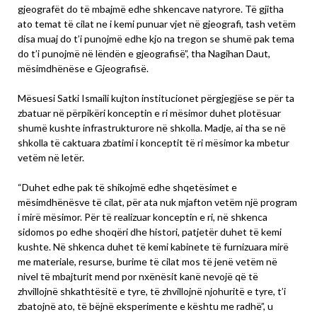
gjeografët do të mbajmë edhe shkencave natyrore. Të gjitha
ato temat të cilat ne i kemi punuar vjet në gjeografi, tash vetëm
disa muaj do t’i punojmë edhe kjo na tregon se shumë pak tema
do t’i punojmë në lëndën e gjeografisë”, tha Nagihan Daut,
mësimdhënëse e Gjeografisë.
Mësuesi Satki Ismaili kujton institucionet përgjegjëse se për ta
zbatuar në përpikëri konceptin e ri mësimor duhet plotësuar
shumë kushte infrastrukturore në shkolla. Madje, ai tha se në
shkolla të caktuara zbatimi i konceptit të ri mësimor ka mbetur
vetëm në letër.
“Duhet edhe pak të shikojmë edhe shqetësimet e
mësimdhënësve të cilat, për ata nuk mjafton vetëm një program
i mirë mësimor. Për të realizuar konceptin e ri, në shkenca
sidomos po edhe shoqëri dhe histori, patjetër duhet të kemi
kushte. Në shkenca duhet të kemi kabinete të furnizuara mirë
me materiale, resurse, burime të cilat mos të jenë vetëm në
nivel të mbajturit mend por nxënësit kanë nevojë që të
zhvillojnë shkathtësitë e tyre, të zhvillojnë njohuritë e tyre, t’i
zbatojnë ato, të bëjnë eksperimente e kështu me radhë”, u