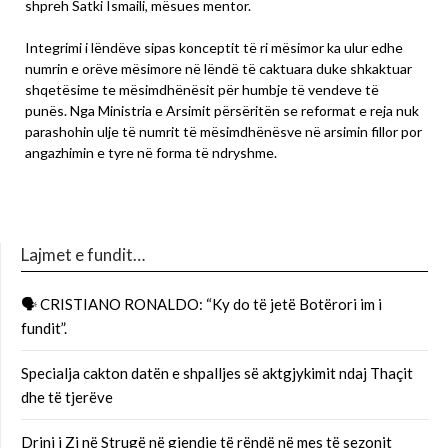
shpreh Satki Ismaili, mësues mentor.
Integrimi i lëndëve sipas konceptit të ri mësimor ka ulur edhe
numrin e orëve mësimore në lëndë të caktuara duke shkaktuar
shqetësime te mësimdhënësit për humbje të vendeve të
punës. Nga Ministria e Arsimit përsëritën se reformat e reja nuk
parashohin ulje të numrit të mësimdhënësve në arsimin fillor por
angazhimin e tyre në forma të ndryshme.
Lajmet e fundit…
🗣 CRISTIANO RONALDO: “Ky do të jetë Botërori im i
fundit”.
Specialja cakton datën e shpalljes së aktgjykimit ndaj Thaçit
dhe të tjerëve
Drini i Zi në Strugë në gjendje të rëndë në mes të sezonit