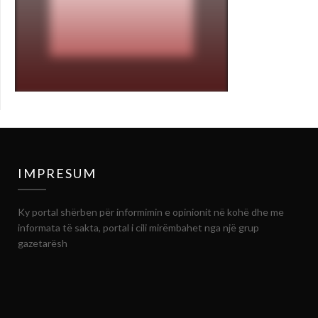
IMPRESUM
Ky portal shërben për informimin e opinionit në kohë dhe me
informata të sakta, portal i cili mirëmbahet nga një grup
gazetarësh