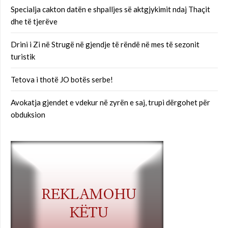
Specialja cakton datën e shpalljes së aktgjykimit ndaj Thaçit
dhe të tjerëve
Drini i Zi në Strugë në gjendje të rëndë në mes të sezonit
turistik
Tetova i thotë JO botës serbe!
Avokatja gjendet e vdekur në zyrën e saj, trupi dërgohet për
obduksion