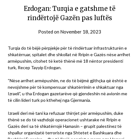
Erdogan: Turqia e gatshme të
rindërtojë Gazën pas luftës
Posted on
November 18, 2023
Turqia do të bëjë përpjekje për të rindërtuar infrastrukturën e
shkatërruar, spitalet dhe shkollat në Rripin e Gazës nëse arrihet
armëpushim, citohet të ketë thënë më 18 nëntor presidenti
turk, Recep Tayyip Erdogan.
“Nëse arrihet armëpushim, ne do të bëjmë gjithçka që është e
nevojshme për të kompensuar shkatërrimin e shkaktuar nga
Izraeli”, u tha Erdogan gazetarëve që gjendeshin në avionin me
të cilin lideri turk po kthehej nga Gjermania.
Izraeli deri më tani ka refuzuar thirrjet për armëpushim, duke
thënë se do të vazhdojë operacionet ushtarake në Rripin e
Gazës deri sa të shkatërrojë Hamasin – grupit palestinez të
shpallur organizatë terroriste nga Shtetet e Bashkuara dhe