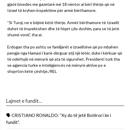
gjatë bisedës me gazetarë më 18 nëntor ai bëri thirrje që në
Izrael të kryhen inspektime për armë bërthamore.
“Si Turqi, ne e bëjmë këtë thirrje. Armët bërthamore të Izraelit
duhet të inspektohen dhe të hiqet çdo dyshim, para se të jetë
shumë vonë”, tha ai.
Erdogan tha po ashtu se familjarët e izraelitëve që po mbahen
pengje nga Hamasi i kanë dërguar atij një letër, duke i kërkuar që
të ndërhyjë në mënyrë që ata të sigurohet. Presidenti turk tha
se agjencia turke e inteligjencës në mënyrë aktive po e
shqyrton këtë çështje./REL
Lajmet e fundit…
🗣 CRISTIANO RONALDO: “Ky do të jetë Botërori im i
fundit”.