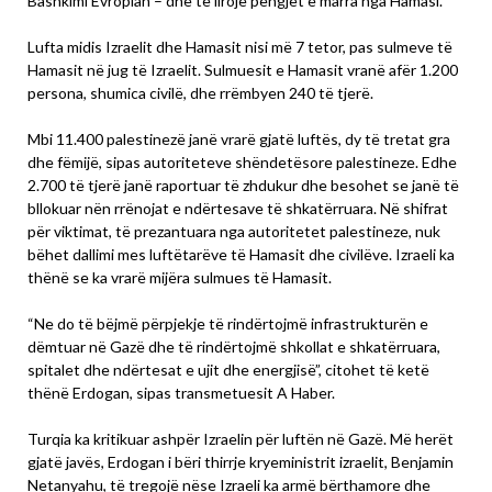
Bashkimi Evropian – dhe të lirojë pengjet e marra nga Hamasi.
Lufta midis Izraelit dhe Hamasit nisi më 7 tetor, pas sulmeve të
Hamasit në jug të Izraelit. Sulmuesit e Hamasit vranë afër 1.200
persona, shumica civilë, dhe rrëmbyen 240 të tjerë.
Mbi 11.400 palestinezë janë vrarë gjatë luftës, dy të tretat gra
dhe fëmijë, sipas autoriteteve shëndetësore palestineze. Edhe
2.700 të tjerë janë raportuar të zhdukur dhe besohet se janë të
bllokuar nën rrënojat e ndërtesave të shkatërruara. Në shifrat
për viktimat, të prezantuara nga autoritetet palestineze, nuk
bëhet dallimi mes luftëtarëve të Hamasit dhe civilëve. Izraeli ka
thënë se ka vrarë mijëra sulmues të Hamasit.
“Ne do të bëjmë përpjekje të rindërtojmë infrastrukturën e
dëmtuar në Gazë dhe të rindërtojmë shkollat e shkatërruara,
spitalet dhe ndërtesat e ujit dhe energjisë”, citohet të ketë
thënë Erdogan, sipas transmetuesit A Haber.
Turqia ka kritikuar ashpër Izraelin për luftën në Gazë. Më herët
gjatë javës, Erdogan i bëri thirrje kryeministrit izraelit, Benjamin
Netanyahu, të tregojë nëse Izraeli ka armë bërthamore dhe